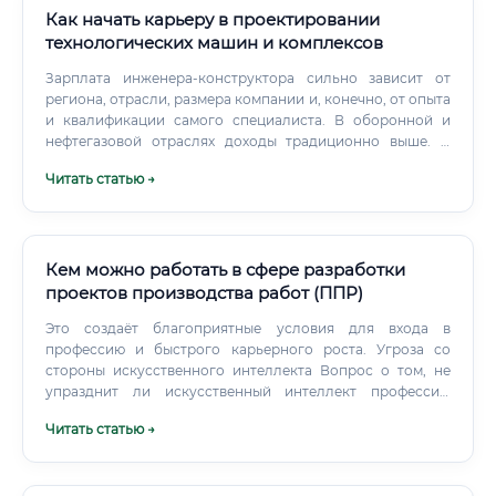
Как начать карьеру в проектировании
технологических машин и комплексов
Зарплата инженера-конструктора сильно зависит от
региона, отрасли, размера компании и, конечно, от опыта
и квалификации самого специалиста. В оборонной и
нефтегазовой отраслях доходы традиционно выше. В
Москве и Санкт-Петербурге зарплаты также выше, чем в
Читать статью →
среднем по регионам.
Кем можно работать в сфере разработки
проектов производства работ (ППР)
Это создаёт благоприятные условия для входа в
профессию и быстрого карьерного роста. Угроза со
стороны искусственного интеллекта Вопрос о том, не
упразднит ли искусственный интеллект профессию
разработчика ППР, заслуживает отдельного и честного
Читать статью →
рассмотрения. Что ИИ уже делает и будет делать:
Автоматизирует рутинные расчёты (объёмы работ,
потребность в ресурсах) Помогает генерировать