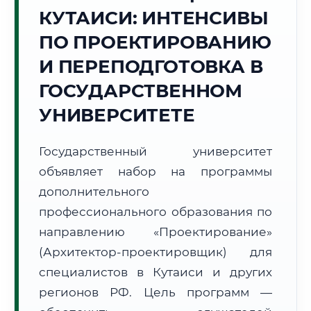
Точное местное время:
КУТАИСИ: ИНТЕНСИВЫ
09:21:14
ПО ПРОЕКТИРОВАНИЮ
Воскресенье, 9 Августа
И ПЕРЕПОДГОТОВКА В
2026 г.
ГОСУДАРСТВЕННОМ
+24°C
Погода в г. Кутаиси:
🌧️
,
Небольшой дождь
УНИВЕРСИТЕТЕ
🌅 Восход:
06:10
🌇 Закат:
20:19
Световой день:
14 ч. 9 мин.
Государственный университет
📍 Региональная справка
г. Кутаиси
объявляет набор на программы
дополнительного
Субъект:
Грузия
профессионального образования по
Тел. код:
+995 (431)
Почтовые индексы:
4600–4610
направлению «Проектирование»
Часовой пояс:
UTC+4
(Архитектор-проектировщик) для
Формат учебы:
Дистанционно
специалистов в Кутаиси и других
регионов РФ. Цель программ —
🗺️ Зона обслуживания: г. Кутаиси