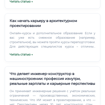
Читать статью →
Как начать карьеру в архитектурном
проектировании
Онлайн-курсы и дополнительное образование: Если у
вас уже есть смежное образование (например,
строительное), вы можете пройти курсы переподготовки.
Для действующих специалистов курсы – отличный
способ освоить новое ПО (например, перейти с AutoCAD
Читать статью →
на Revit) или изучить новые направления (эко-дизайн,
параметрическая архитектура).
Что делает инженер-конструктор в
машиностроении: профессия изнутри,
реальные зарплаты и карьерные перспективы
Он принимает инженерные решения с учётом реальных
ограничений — производственных, экономических,
технических. Что ИИ может в проектировании, а что —
нет Перспективы через 10 лет: конструктор станет