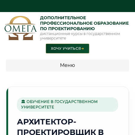
ДОПОЛНИТЕЛЬНОЕ
ПРОФЕССИОНАЛЬНОЕ ОБРАЗОВАНИЕ
ПО ПРОЕКТИРОВАНИЮ
дистанционные курсы в государственном
университете
ХОЧУ УЧИТЬСЯ
➜
Меню
💰 ПРОГРАММЫ И СТОИМОСТЬ
Стоимость по программам обучения "Проектирование"
🏛 ОБУЧЕНИЕ В ГОСУДАРСТВЕННОМ
УНИВЕРСИТЕТЕ
🏛️
АРХИТЕКТОР-
ПРОЕКТИРОВЩИК В
Г. КУТАИСИ