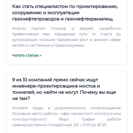
стандартные разделы документации Ускоряет поиск по
нормативной базе Выявляет ошибки и несоответствия в
Как стать специалистом по проектированию,
чертежах (функции BIM-систем) Что ИИ не может и не
сооружению и эксплуатации
сможет заменить: Принятие нестандартных технических
газонефтепроводов и газонефтехранилищ
решений в условиях сложного рельефа, стеснённой
застройки, уникальных конструктивных решений
Анализ причин отказов и аварий, разработка
Ответственность за принятые решения (юридическую и
превентивных мер. Карьерный путь: от старта до
профессиональную) Переговоры, согласования,
руководящих позиций Карьерный рост в данной сфере
взаимодействие с заказчиком и подрядчиком Анализ
является системным и предсказуемым.
ситуации «в поле» — оценку реальных условий
Читать статью →
строительной площадки Решение конфликтных ситуаций
между технологическими процессами Вывод: ИИ и
автоматизация изменят характер работы специалиста по
ППР, сделав её более интеллектуальной и менее
рутинной, но не устранят саму профессию.
9 из 10 компаний прямо сейчас ищут
инженера-проектировщика мостов и
тоннелей, но найти не могут. Почему вы еще
не там?
Условия труда и документальное сопровождение
Основное место работы – офис проектного института или
конструкторского бюро. График работы
преимущественно стандартный, 5/2 с 9:00 до 18:00.