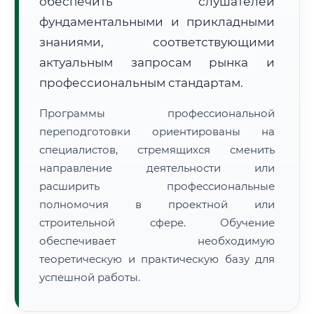
обеспечить слушателей
фундаментальными и прикладными
знаниями, соответствующими
актуальным запросам рынка и
профессиональным стандартам.
🚚
Расчет логистики оригиналов:
• Маршрут транзита:
~3 221 км
Программы профессиональной
• Экспресс-доставка СДЭК / Почтой:
5–7 рабочих дней
переподготовки ориентированы на
специалистов, стремящихся сменить
📜 Документы и аккредитация
ФИС ФРДО
направление деятельности или
расширить профессиональные
полномочия в проектной или
🔍
Нажмите на документ для увеличения и просмотра
строительной сфере. Обучение
обеспечивает необходимую
теоретическую и практическую базу для
успешной работы.