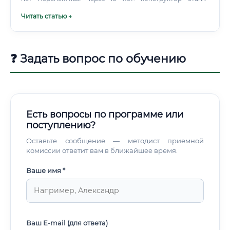
человеком, который управляет ИИ-инструментами, а не
Читать статью →
тем, кто чертит вручную.
❓ Задать вопрос по обучению
Есть вопросы по программе или
поступлению?
Оставьте сообщение — методист приемной
комиссии ответит вам в ближайшее время.
Ваше имя *
Ваш E-mail (для ответа)