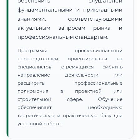
обеспечить слушателей
фундаментальными и прикладными
знаниями, соответствующими
актуальным запросам рынка и
профессиональным стандартам.
🚚
Расчет логистики оригиналов:
• Маршрут транзита:
~3 663 км
Программы профессиональной
• Экспресс-доставка СДЭК / Почтой:
5–7 рабочих дней
переподготовки ориентированы на
специалистов, стремящихся сменить
📜 Документы и аккредитация
ФИС ФРДО
направление деятельности или
расширить профессиональные
полномочия в проектной или
🔍
Нажмите на документ для увеличения и просмотра
строительной сфере. Обучение
обеспечивает необходимую
теоретическую и практическую базу для
успешной работы.