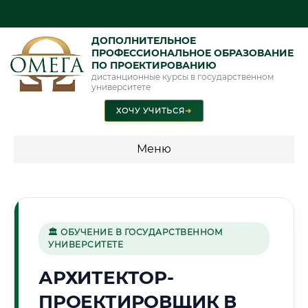
ДОПОЛНИТЕЛЬНОЕ
ПРОФЕССИОНАЛЬНОЕ ОБРАЗОВАНИЕ
ПО ПРОЕКТИРОВАНИЮ
дистанционные курсы в государственном
университете
ХОЧУ УЧИТЬСЯ
➜
Меню
💰 ПРОГРАММЫ И СТОИМОСТЬ
Стоимость по программам обучения "Проектирование"
🏛 ОБУЧЕНИЕ В ГОСУДАРСТВЕННОМ
УНИВЕРСИТЕТЕ
🌿
АРХИТЕКТОР-
ПРОЕКТИРОВЩИК В
Г. ПИНСК