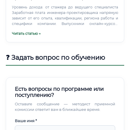
Уровень дохода: от стажера до ведущего специалиста
Заработная плата инженера-проектировщика напрямую
зависит от его опыта, квалификации, региона работы и
специфики компании. Выпускники онлайн-курсов,
получившие практические навыки, могут претендовать
Читать статью →
на стартовые позиции наравне с выпускниками вузов без
опыта. Таблица 2: Уровень заработной платы инженера-
проектировщика систем электроснабжения (в рублях, по
РФ, на 2023-2024 гг.) Где платят больше всего?
❓ Задать вопрос по обучению
Есть вопросы по программе или
поступлению?
Оставьте сообщение — методист приемной
комиссии ответит вам в ближайшее время.
Ваше имя *