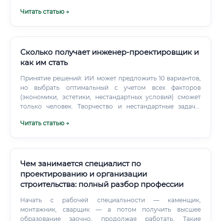
инженера?
прочности?
Читать статью →
Сколько получает инженер-проектировщик и
как им стать
Принятие решений: ИИ может предложить 10 вариантов,
но выбрать оптимальный с учетом всех факторов
(экономики, эстетики, нестандартных условий) сможет
только человек. Творчество и нестандартные задачи:
Любой уникальный проект — это вызов, требующий
Читать статью →
инженерной смекалки, которую ИИ пока не может
воспроизвести.
Чем занимается специалист по
проектированию и организации
строительства: полный разбор профессии
Начать с рабочей специальности — каменщик,
монтажник, сварщик — а потом получить высшее
образование заочно, продолжая работать. Такие