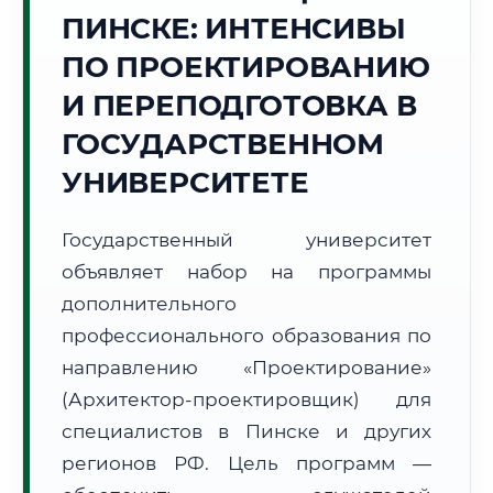
Точное местное время:
ПИНСКЕ: ИНТЕНСИВЫ
05:34:31
ПО ПРОЕКТИРОВАНИЮ
Пятница, 7 Августа
И ПЕРЕПОДГОТОВКА В
2026 г.
ГОСУДАРСТВЕННОМ
+23°C
Погода в г. Пинск:
☀️
,
Ясно
УНИВЕРСИТЕТЕ
🌅 Восход:
05:46
🌇 Закат:
20:56
Световой день:
15 ч. 10 мин.
Государственный университет
📍 Региональная справка
г. Пинск
объявляет набор на программы
дополнительного
Субъект:
Республика Беларусь
профессионального образования по
Тел. код:
+375 (165)
Почтовые индексы:
225710–225720
направлению «Проектирование»
Часовой пояс:
UTC+3
(Архитектор-проектировщик) для
Формат учебы:
Дистанционно
специалистов в Пинске и других
регионов РФ. Цель программ —
🗺️ Зона обслуживания: г. Пинск