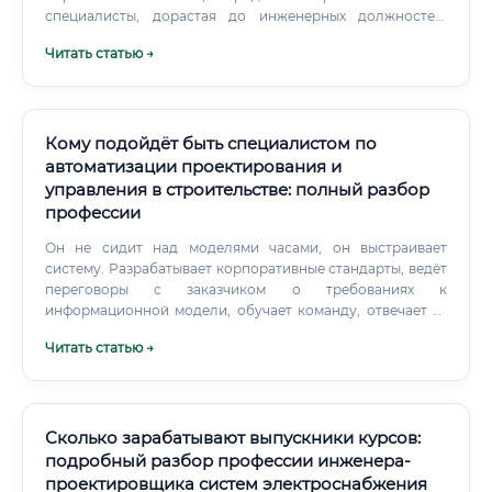
специалисты, дорастая до инженерных должностей,
ценятся очень высоко: они понимают строительный
Читать статью →
процесс изнутри, а не только по документам.
Кому подойдёт быть специалистом по
автоматизации проектирования и
управления в строительстве: полный разбор
профессии
Он не сидит над моделями часами, он выстраивает
систему. Разрабатывает корпоративные стандарты, ведёт
переговоры с заказчиком о требованиях к
информационной модели, обучает команду, отвечает за
качество данных на выходе. ✅ Специалист по
Читать статью →
автоматизации процессов — редкий и дорогостоящий
кадр.
Сколько зарабатывают выпускники курсов:
подробный разбор профессии инженера-
проектировщика систем электроснабжения