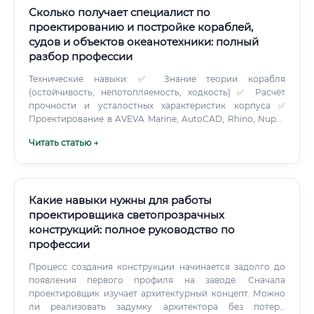
Сколько получает специалист по
проектированию и постройке кораблей,
судов и объектов океанотехники: полный
разбор профессии
Технические навыки: ✅ Знание теории корабля
(остойчивость, непотопляемость, ходкость) ✅ Расчёт
прочности и усталостных характеристик корпуса ✅
Проектирование в AVEVA Marine, AutoCAD, Rhino, Nupas
✅ Гидродинамические расчёты (CFD-методы) ✅ Знание
Читать статью →
правил классификационных обществ (РМРС, Lloyd's,
DNV) ✅ Технология судостроения и сварки ✅ Системы
автоматизации на судне Soft skills: ✅ Умение работать в
команде — на проекте корабля работают десятки
специалистов ✅ Системное мышление — видеть и детали,
Какие навыки нужны для работы
и общую картину ✅ Ответственность — ошибки стоят
проектировщика светопрозрачных
дорого ✅ Английский язык — вся международная
конструкций: полное руководство по
документация на английском ✅ Умение читать и
профессии
создавать сложную техническую документацию ❗
Отдельно стоит сказать про математику. Без уверенных
Процесс создания конструкции начинается задолго до
знаний высшей математики, сопромата и теормеха в
появления первого профиля на заводе. Сначала
кораблестроении делать нечего. График работы и
проектировщик изучает архитектурный концепт. Можно
условия труда Как выглядит рабочий день корабельного
ли реализовать задумку архитектора без потери