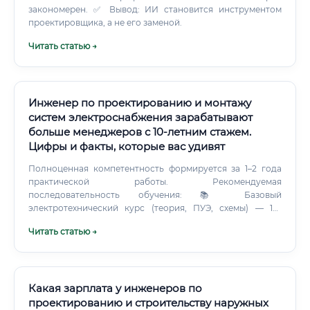
закономерен. ✅ Вывод: ИИ становится инструментом
проектировщика, а не его заменой.
Читать статью →
Инженер по проектированию и монтажу
систем электроснабжения зарабатывают
больше менеджеров с 10-летним стажем.
Цифры и факты, которые вас удивят
Полноценная компетентность формируется за 1–2 года
практической работы. Рекомендуемая
последовательность обучения: 📚 Базовый
электротехнический курс (теория, ПУЭ, схемы) — 1–2
месяца 🖥️ Курс AutoCAD/nanoCAD для электриков — 1
Читать статью →
месяц 🔌 Практика монтажа (помощник электрика на
объекте) — параллельно 📡 Специализация: слаботочные
системы ИЛИ автоматизация — 2–3 месяца 📄 Получение
удостоверения по электробезопасности 💼
Трудоустройство на должность младшего инженера/
Какая зарплата у инженеров по
монтажника Какие курсы выбрать 🎓 Рынок
проектированию и строительству наружных