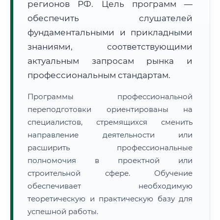
регионов РФ. Цель программ —
обеспечить слушателей
фундаментальными и прикладными
знаниями, соответствующими
актуальным запросам рынка и
🚚
Расчет логистики оригиналов:
профессиональным стандартам.
• Маршрут транзита:
~2 826 км
• Экспресс-доставка СДЭК / Почтой:
4–6 рабочих дней
Программы профессиональной
📜 Документы и аккредитация
переподготовки ориентированы на
ФИС ФРДО
специалистов, стремящихся сменить
направление деятельности или
расширить профессиональные
🔍
Нажмите на документ для увеличения и просмотра
полномочия в проектной или
строительной сфере. Обучение
обеспечивает необходимую
теоретическую и практическую базу для
успешной работы.