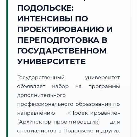
Точное местное время:
ПОДОЛЬСКЕ:
04:35:59
ИНТЕНСИВЫ ПО
Понедельник, 10 Августа
ПРОЕКТИРОВАНИЮ И
2026 г.
ПЕРЕПОДГОТОВКА В
+14°C
Погода в г. Подольск:
☀️
,
Ясно
ГОСУДАРСТВЕННОМ
🌅 Восход:
04:53
🌇 Закат:
20:16
Световой день:
15 ч. 23 мин.
УНИВЕРСИТЕТЕ
📍 Региональная справка
г. Подольск
Государственный университет
Субъект:
Московская область
объявляет набор на программы
Тел. код:
+7 (4967)
дополнительного
Почтовые индексы:
142100–142199
профессионального образования по
Часовой пояс:
МСК (UTC+3)
направлению «Проектирование»
Формат учебы:
Дистанционно
(Архитектор-проектировщик) для
специалистов в Подольске и других
🗺️ Зона обслуживания: г. Подольск