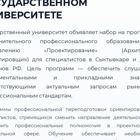
СУДАРСТВЕННОМ
ИВЕРСИТЕТЕ
арственный университет объявляет набор на про
нительного профессионального образова
авлению «Проектирование» (Архите
тировщик) для специалистов в Сыктывкаре и 
нов РФ. Цель программ — обеспечить слуш
аментальными и прикладными знан
ветствующими актуальным запросам ры
ссиональным стандартам.
ммы профессиональной переподготовки ориентиро
листов, стремящихся сменить направление деятельно
рить профессиональные полномочия в проектн
тельной сфере. Обучение обеспечивает необх