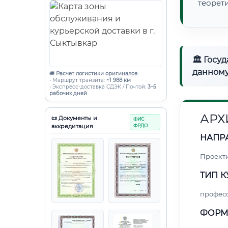
теорет
🏛 Госу
данному
🚚
Расчет логистики оригиналов:
• Маршрут транзита:
~1 988 км
• Экспресс-доставка СДЭК / Почтой:
3–5
рабочих дней
АРХ
📜 Документы и
ФИС
аккредитация
ФРДО
НАПР
Проект
ТИП К
профес
ФОРМ