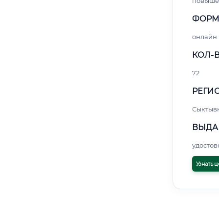
повыше
ФОРМ
онлайн
КОЛ-В
72
РЕГИО
Сыктыв
ВЫДА
удосто
Узнать ц