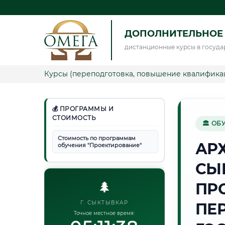
ДОПОЛНИТЕЛЬНОЕ
дистанционные курсы в госуда
Курсы (переподготовка, повышение квалифика
💰 ПРОГРАММЫ И
СТОИМОСТЬ
🏛 ОБ
Стоимость по программам
АР
обучения "Проектирование"
СЫ
🌲
ПР
Г. СЫКТЫВКАР
ПЕ
Точное местное время: