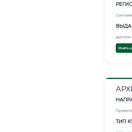
РЕГИО
Сыктыв
ВЫДА
диплом 
Узнать ц
АРХ
НАПР
Проект
ТИП К