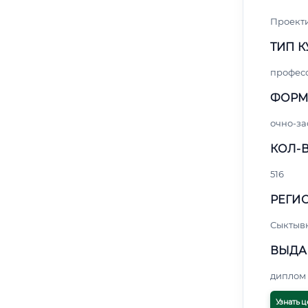
Проект
ТИП К
профес
ФОРМ
очно-за
КОЛ-В
516
РЕГИО
Сыктыв
ВЫДА
диплом 
Узнать ц