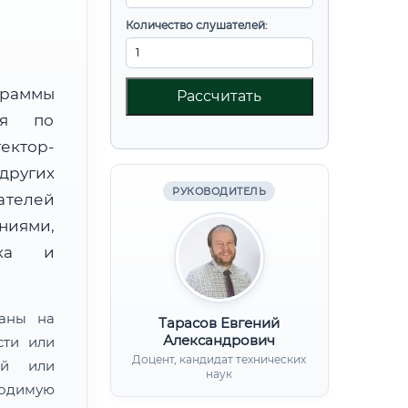
Количество слушателей:
граммы
Рассчитать
ния по
ктор-
других
РУКОВОДИТЕЛЬ
ателей
иями,
нка и
ваны на
Тарасов Евгений
Александрович
сти или
Доцент, кандидат технических
ой или
наук
одимую