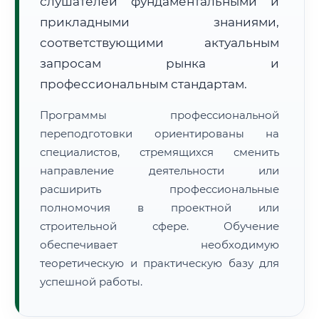
слушателей фундаментальными и
прикладными знаниями,
соответствующими актуальным
запросам рынка и
профессиональным стандартам.
🚚
Расчет логистики оригиналов:
• Маршрут транзита:
~2 119 км
Программы профессиональной
• Экспресс-доставка СДЭК / Почтой:
3–5 рабочих дней
переподготовки ориентированы на
специалистов, стремящихся сменить
📜 Документы и аккредитация
ФИС ФРДО
направление деятельности или
расширить профессиональные
полномочия в проектной или
🔍
Нажмите на документ для увеличения и просмотра
строительной сфере. Обучение
обеспечивает необходимую
теоретическую и практическую базу для
успешной работы.