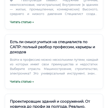
🔵 Газопроводы бывают: Наружные (уличные,
межпоселковые, магистральные) Внутренние (в зданиях
— жилых, промышленных, коммерческих) Высокого,
среднего и низкого давления Специалист создаёт
чертежи, схемы, пояснительные записки и расчётную
Читать статью →
документацию, на основании которых строители
прокладывают реальные трубопроводы. Это
интеллектуальный труд, который реализуется за
компьютером, в проектном бюро или строительной
компании.
Есть ли смысл учиться на специалиста по
САПР: полный разбор профессии, карьеры и
доходов
Войти в профессию можно несколькими путями, каждый
из которых имеет свои преимущества и недостатки.
Выберите отрасль: Машиностроение, строительство,
электроника? Это универсальный инструмент, знание
которого является "гигиеническим минимумом" для
Читать статью →
любого инженера САПР.
Проектировщик зданий и сооружений. От
новичка до профи за полгода. Реально.