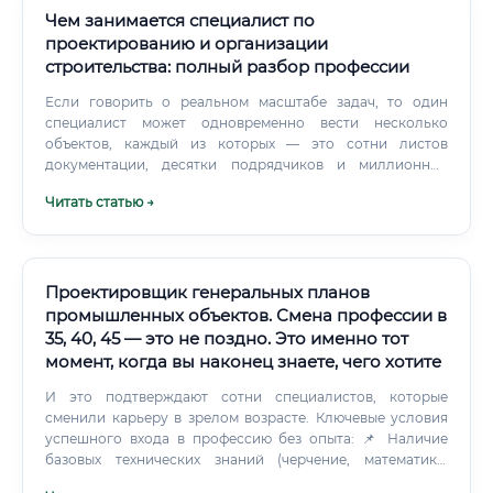
Чем занимается специалист по
проектированию и организации
строительства: полный разбор профессии
Если говорить о реальном масштабе задач, то один
специалист может одновременно вести несколько
объектов, каждый из которых — это сотни листов
документации, десятки подрядчиков и миллионные
бюджеты. Войти в неё можно с разных сторон, и со
Читать статью →
временем специалисты, как правило, выбирают более
узкое направление.
Проектировщик генеральных планов
промышленных объектов. Смена профессии в
35, 40, 45 — это не поздно. Это именно тот
момент, когда вы наконец знаете, чего хотите
И это подтверждают сотни специалистов, которые
сменили карьеру в зрелом возрасте. Ключевые условия
успешного входа в профессию без опыта: 📌 Наличие
базовых технических знаний (черчение, математика,
пространственное мышление) 📌 Освоение AutoCAD на