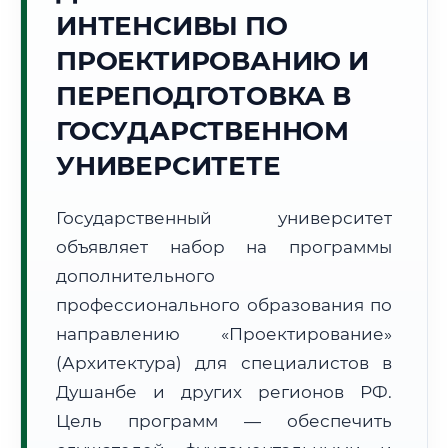
Точное местное время:
ИНТЕНСИВЫ ПО
11:18:13
ПРОЕКТИРОВАНИЮ И
Понедельник, 10 Августа
ПЕРЕПОДГОТОВКА В
2026 г.
ГОСУДАРСТВЕННОМ
+34°C
Погода в г. Душанбе:
☀️
,
Ясно
УНИВЕРСИТЕТЕ
🌅 Восход:
05:34
🌇 Закат:
19:25
Световой день:
13 ч. 51 мин.
Государственный университет
📍 Региональная справка
г. Душанбе
объявляет набор на программы
дополнительного
Субъект:
Республика Таджикистан
профессионального образования по
Тел. код:
+992 (37)
Почтовые индексы:
734000–734065
направлению «Проектирование»
Часовой пояс:
UTC+5
(Архитектура) для специалистов в
Формат учебы:
Дистанционно
Душанбе и других регионов РФ.
Цель программ — обеспечить
🗺️ Зона обслуживания: г. Душанбе