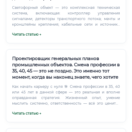
Светофорный объект — это комплексная техническая
система, включающая: контроллер управления
сигналами; детекторы транспортного потока; мачты и
кронштейны крепления; кабельные сети и источники
питания; системы видеонаблюдения и мониторинга;
Читать статью →
пешеходные светофоры и кнопки вызова. ⚡
Проектирование такого объекта требует глубокого
понимания нормативной базы, инженерных расчётов,
знания программного обеспечения и умения работать в
команде с дорожными инспекторами, строителями и
Проектировщик генеральных планов
заказчиками.
промышленных объектов. Смена профессии в
35, 40, 45 — это не поздно. Это именно тот
момент, когда вы наконец знаете, чего хотите
Как начать карьеру с нуля 🎯 Смена профессии в 35, 40
или 45 лет в данной сфере — это реальная и вполне
оправданная стратегия. Жизненный опыт, умение
мыслить системно, ответственность — всё это ценится
работодателями не меньше, чем диплом вуза. Пошаговый
Читать статью →
путь для взрослого новичка: 1️⃣ Пройти профильные
курсы по AutoCAD / nanoCAD и генеральному
планированию 2️⃣ Изучить базовые нормативные
документы: СП 18.13330, СП 42.13330, ГОСТ Р 3️⃣ Собрать