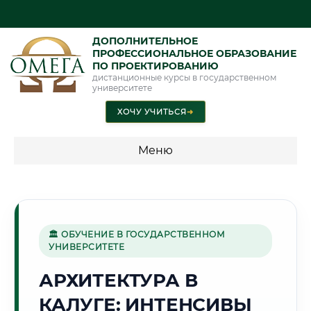
ДОПОЛНИТЕЛЬНОЕ
ПРОФЕССИОНАЛЬНОЕ ОБРАЗОВАНИЕ
ПО ПРОЕКТИРОВАНИЮ
дистанционные курсы в государственном
университете
ХОЧУ УЧИТЬСЯ
➜
Меню
💰 ПРОГРАММЫ И СТОИМОСТЬ
Стоимость по программам обучения "Проектирование"
🏛 ОБУЧЕНИЕ В ГОСУДАРСТВЕННОМ
УНИВЕРСИТЕТЕ
🚀
АРХИТЕКТУРА В
КАЛУГЕ: ИНТЕНСИВЫ
Г. КАЛУГА