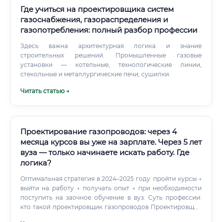
учебное портфолио (хотя бы 2–3 учебных проекта) 4️⃣
Где учиться на проектировщика систем
Трудоустроиться помощником проектировщика или
газоснабжения, газораспределения и
чертёжником 5️⃣ Получить практику на реальных объектах
газопотребления: полный разбор профессии
под руководством наставника 6️⃣ Постепенно брать на
себя самостоятельные разделы 7️⃣ Получить допуск СРО
Здесь важна архитектурная логика и знание
(саморегулируемая организация) по мере накопления
строительных решений. Промышленные газовые
опыта ⚠️ Не обязательно иметь профильный диплом с
установки — котельные, технологические линии,
первого дня.
стекольные и металлургические печи, сушилки.
Читать статью →
Проектирование газопроводов: через 4
месяца курсов вы уже на зарплате. Через 5 лет
вуза — только начинаете искать работу. Где
логика?
Оптимальная стратегия в 2024–2025 году: пройти курсы →
выйти на работу → получать опыт → при необходимости
поступить на заочное обучение в вуз. Суть профессии:
кто такой проектировщик газопроводов Проектировщик
газопроводов — это инженерно-технический специалист,