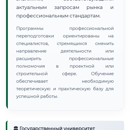
актуальным запросам рынка и
профессиональным стандартам.
Программы профессиональной
переподготовки ориентированы на
🚚
Расчет логистики оригиналов:
специалистов, стремящихся сменить
• Маршрут транзита:
~2 936 км
• Экспресс-доставка СДЭК / Почтой:
4–6 рабочих дней
направление деятельности или
расширить профессиональные
📜 Документы и аккредитация
ФИС ФРДО
полномочия в проектной или
строительной сфере. Обучение
обеспечивает необходимую
теоретическую и практическую базу для
🔍
Нажмите на документ для увеличения и просмотра
успешной работы.
🏛 Государственный университет