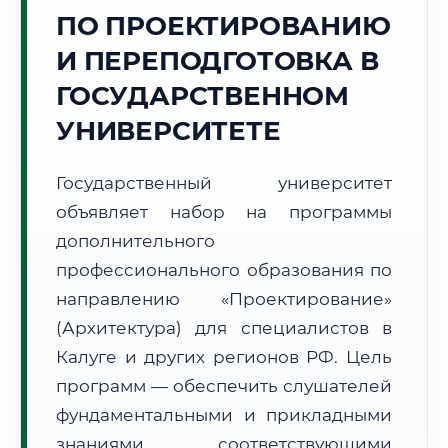
Точное местное время:
ПО ПРОЕКТИРОВАНИЮ
09:04:39
И ПЕРЕПОДГОТОВКА В
Суббота, 8 Августа
ГОСУДАРСТВЕННОМ
2026 г.
УНИВЕРСИТЕТЕ
+19°C
Погода в г. Калуга:
☁️
,
Пасмурно
🌅 Восход:
04:58
🌇 Закат:
20:22
Государственный университет
Световой день:
15 ч. 24 мин.
объявляет набор на программы
дополнительного
📍 Региональная справка
г. Калуга
профессионального образования по
Субъект:
Калужская область
направлению «Проектирование»
Тел. код:
+7 (4842)
(Архитектура) для специалистов в
Почтовые индексы:
248000–248999
Часовой пояс:
МСК (UTC+3)
Калуге и других регионов РФ. Цель
Формат учебы:
Дистанционно
программ — обеспечить слушателей
фундаментальными и прикладными
🗺️ Зона обслуживания: г. Калуга
знаниями, соответствующими