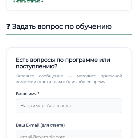
Читать статью →
занимающийся разработкой проектной и рабочей
документации для систем газоснабжения. Его работа
является частью масштабной строительной отрасли и
энергетического комплекса страны.
❓ Задать вопрос по обучению
Есть вопросы по программе или
поступлению?
Оставьте сообщение — методист приемной
комиссии ответит вам в ближайшее время.
Ваше имя *
Ваш E-mail (для ответа)