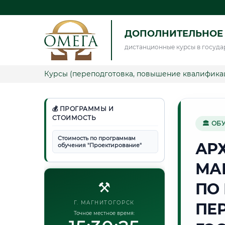
ДОПОЛНИТЕЛЬНОЕ
дистанционные курсы в госуда
Курсы (переподготовка, повышение квалифика
💰 ПРОГРАММЫ И
СТОИМОСТЬ
🏛 ОБ
Стоимость по программам
АР
обучения "Проектирование"
МА
⚒️
ПО
Г. МАГНИТОГОРСК
ПЕ
Точное местное время: