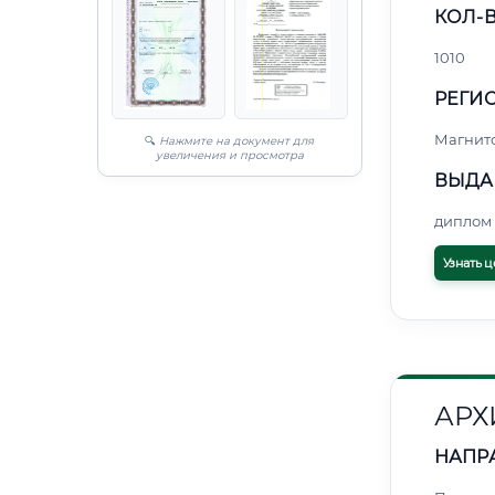
КОЛ-В
1010
РЕГИО
Магнит
🔍
Нажмите на документ для
увеличения и просмотра
ВЫДА
диплом 
Узнать ц
АРХ
НАПР