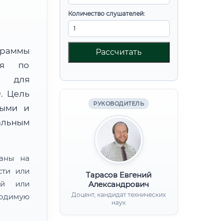
Количество слушателей:
граммы
Рассчитать
ния по
) для
. Цель
РУКОВОДИТЕЛЬ
ными и
альным
ваны на
сти или
Тарасов Евгений
ой или
Александрович
Доцент, кандидат технических
одимую
наук