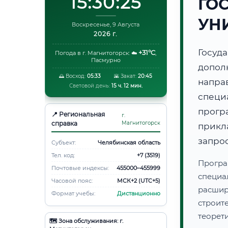
15:30:26
ГО
УН
Воскресенье, 9 Августа
2026 г.
Госуд
+31°C
Погода в г. Магнитогорск:
☁️
,
Пасмурно
допол
🌅 Восход:
05:33
🌇 Закат:
20:45
напр
Световой день:
15 ч. 12 мин.
специ
прогр
📍 Региональная
г.
справка
Магнитогорск
прикл
запро
Субъект:
Челябинская область
Тел. код:
+7 (3519)
Програ
Почтовые индексы:
455000–455999
специа
Часовой пояс:
МСК+2 (UTC+5)
расши
Формат учебы:
Дистанционно
строи
теорет
🗺️ Зона обслуживания: г.