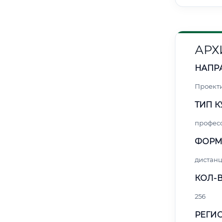
АРХ
НАПР
Проект
ТИП К
профес
ФОРМ
дистан
КОЛ-В
256
РЕГИО