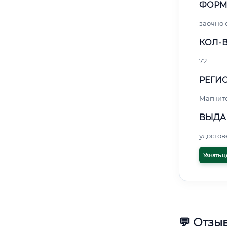
ФОРМ
заочно 
КОЛ-В
72
РЕГИО
Магнит
ВЫДА
удосто
Узнать ц
💬 Отзы