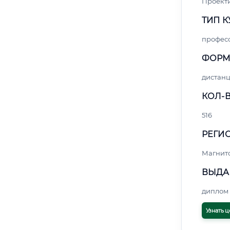
Проект
ТИП К
профес
ФОРМ
дистан
КОЛ-В
516
РЕГИО
Магнит
ВЫДА
диплом 
Узнать ц