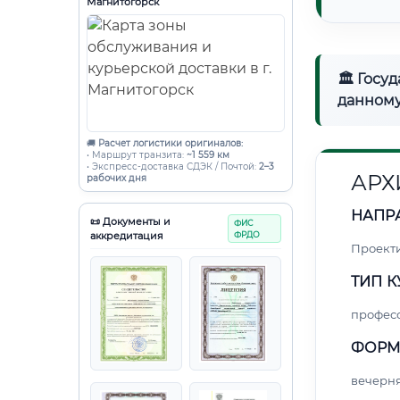
Магнитогорск
🏛 Госу
данному
🚚
Расчет логистики оригиналов:
• Маршрут транзита:
~1 559 км
• Экспресс-доставка СДЭК / Почтой:
2–3
АРХ
рабочих дня
НАПР
📜 Документы и
ФИС
аккредитация
ФРДО
Проект
ТИП К
профес
ФОРМ
вечерн