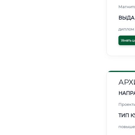
Магнит
ВЫДА
диплом 
Узнать ц
АРХ
НАПР
Проект
ТИП К
повыше