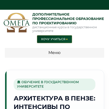
ДОПОЛНИТЕЛЬНОЕ
ПРОФЕССИОНАЛЬНОЕ ОБРАЗОВАНИЕ
ПО ПРОЕКТИРОВАНИЮ
дистанционные курсы в государственном
университете
ХОЧУ УЧИТЬСЯ
➜
Меню
💰 ПРОГРАММЫ И СТОИМОСТЬ
Стоимость по программам обучения "Проектирование"
🏛 ОБУЧЕНИЕ В ГОСУДАРСТВЕННОМ
УНИВЕРСИТЕТЕ
🌳
АРХИТЕКТУРА В ПЕНЗЕ:
ИНТЕНСИВЫ ПО
Г. ПЕНЗА