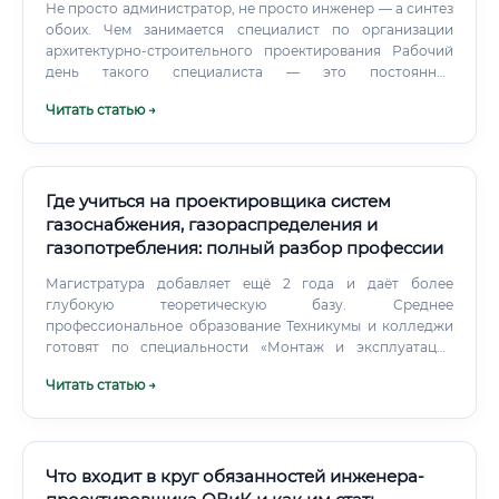
Не просто администратор, не просто инженер — а синтез
обоих. Чем занимается специалист по организации
архитектурно-строительного проектирования Рабочий
день такого специалиста — это постоянное
переключение между задачами. В обед — разбор
Читать статью →
замечаний государственной экспертизы.
Где учиться на проектировщика систем
газоснабжения, газораспределения и
газопотребления: полный разбор профессии
Магистратура добавляет ещё 2 года и даёт более
глубокую теоретическую базу. Среднее
профессиональное образование Техникумы и колледжи
готовят по специальности «Монтаж и эксплуатация
оборудования и систем газоснабжения» (специальность
Читать статью →
08.02.08).
Что входит в круг обязанностей инженера-