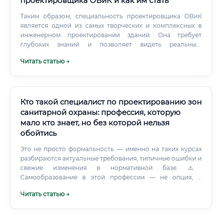
проектировщика ОВиК и как им стать
Таким образом, специальность проектировщика ОВиК
является одной из самых творческих и комплексных в
инженерном проектировании зданий. Она требует
глубоких знаний и позволяет видеть реальный,
ощутимый результат своей работы, создавая комфортную
Читать статью →
среду для жизни и деятельности людей.
Востребованность и перспективы профессии в XXI веке
Востребована ли профессия сейчас и в будущем?
Кто такой специалист по проектированию зон
санитарной охраны: профессия, которую
мало кто знает, но без которой нельзя
обойтись
Это не просто формальность — именно на таких курсах
разбираются актуальные требования, типичные ошибки и
свежие изменения в нормативной базе. ⚠️
Самообразование в этой профессии — не опция, а
необходимость.
Читать статью →