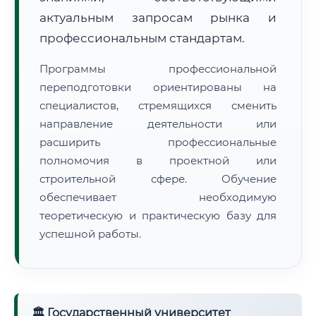
актуальным запросам рынка и
профессиональным стандартам.
Программы профессиональной
переподготовки ориентированы на
🚚
Расчет логистики оригиналов:
специалистов, стремящихся сменить
• Маршрут транзита:
~2 450 км
• Экспресс-доставка СДЭК / Почтой:
4–6 рабочих дней
направление деятельности или
расширить профессиональные
📜 Документы и аккредитация
ФИС ФРДО
полномочия в проектной или
строительной сфере. Обучение
обеспечивает необходимую
теоретическую и практическую базу для
🔍
Нажмите на документ для увеличения и просмотра
успешной работы.
🏛 Государственный университет