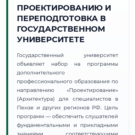
Точное местное время:
ПРОЕКТИРОВАНИЮ И
02:57:37
ПЕРЕПОДГОТОВКА В
Воскресенье, 9 Августа
ГОСУДАРСТВЕННОМ
2026 г.
УНИВЕРСИТЕТЕ
+19°C
Погода в г. Пенза:
🌫️
,
Туман
🌅 Восход:
04:28
🌇 Закат:
19:42
Государственный университет
Световой день:
15 ч. 14 мин.
объявляет набор на программы
дополнительного
📍 Региональная справка
г. Пенза
профессионального образования по
Субъект:
Пензенская область
направлению «Проектирование»
Тел. код:
+7 (8412)
(Архитектура) для специалистов в
Почтовые индексы:
440000–440999
Часовой пояс:
МСК (UTC+3)
Пензе и других регионов РФ. Цель
Формат учебы:
Дистанционно
программ — обеспечить слушателей
фундаментальными и прикладными
🗺️ Зона обслуживания: г. Пенза
знаниями, соответствующими