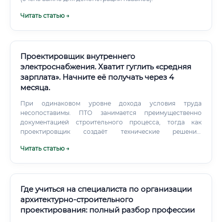
Читать статью →
Проектировщик внутреннего
электроснабжения. Хватит гуглить «средняя
зарплата». Начните её получать через 4
месяца.
При одинаковом уровне дохода условия труда
несопоставимы. ПТО занимается преимущественно
документацией строительного процесса, тогда как
проектировщик создаёт технические решения.
Интеллектуальная составляющая выше → больше
Читать статью →
возможностей для роста и фриланса.
Где учиться на специалиста по организации
архитектурно-строительного
проектирования: полный разбор профессии