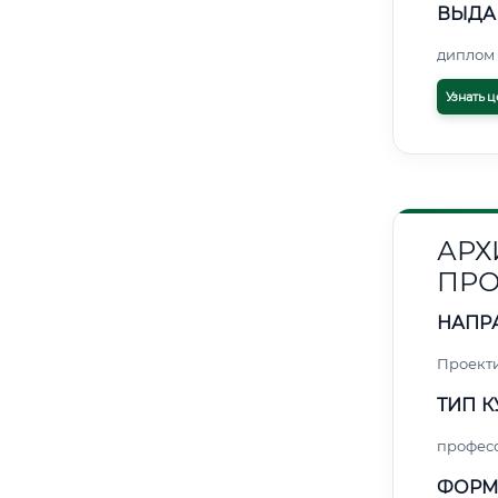
ВЫДА
диплом 
Узнать ц
АРХ
ПРО
НАПР
Проект
ТИП К
профес
ФОРМ