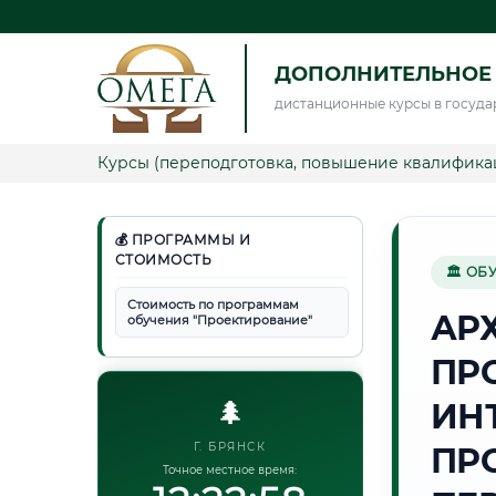
ДОПОЛНИТЕЛЬНОЕ
дистанционные курсы в госуда
Курсы (переподготовка, повышение квалифика
💰 ПРОГРАММЫ И
СТОИМОСТЬ
🏛 ОБ
Стоимость по программам
АР
обучения "Проектирование"
ПР
🌲
ИН
Г. БРЯНСК
ПР
Точное местное время: