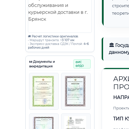
строи
теорет
🚚
Расчет логистики оригиналов:
• Маршрут транзита:
~3 107 км
• Экспресс-доставка СДЭК / Почтой:
4–6
🏛 Госу
рабочих дней
данному
📜 Документы и
ФИС
аккредитация
ФРДО
АРХ
ПРО
НАПР
Проект
ТИП К