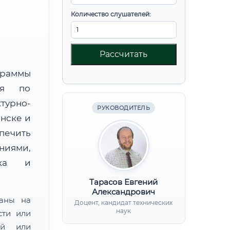
Количество слушателей:
Рассчитать
граммы
ния по
урно-
РУКОВОДИТЕЛЬ
нске и
ечить
ниями,
нка и
Тарасов Евгений
Александрович
ваны на
Доцент, кандидат технических
наук
сти или
ой или