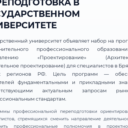
РЕПОДГОТОВКА В
СУДАРСТВЕННОМ
ИВЕРСИТЕТЕ
арственный университет объявляет набор на про
нительного профессионального образова
авлению «Проектирование» (Архитект
тельное проектирование) для специалистов в Бря
их регионов РФ. Цель программ — обесп
телей фундаментальными и прикладными зна
ветствующими актуальным запросам ры
ссиональным стандартам.
ммы профессиональной переподготовки ориентиро
листов, стремящихся сменить направление деятельно
рить профессиональные полномочия в проектн