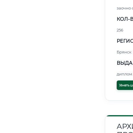
заочно
КОЛ-В
256
РЕГИО
Брянск
ВЫДА
диплом 
Узнать ц
АРХ