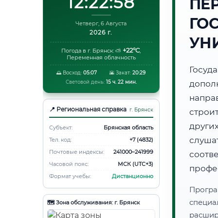
12:22:59
ПЕ
ГО
Четверг, 6 Августа
2026 г.
УН
+22°C
Погода в г. Брянск:
⛅
,
Переменная облачность
Госуд
🌅 Восход:
05:07
🌇 Закат:
20:29
Световой день:
15 ч. 22 мин.
допол
напр
📍 Региональная справка
г. Брянск
строи
друг
Субъект:
Брянская область
слуша
Тел. код:
+7 (4832)
Почтовые индексы:
241000–241999
соот
Часовой пояс:
МСК (UTC+3)
профе
Формат учебы:
Дистанционно
Програ
специа
🗺️ Зона обслуживания: г. Брянск
расши