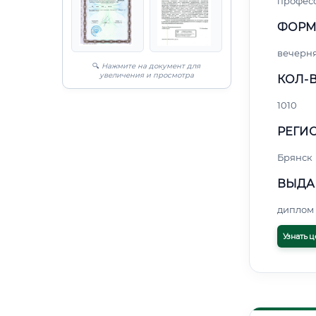
профес
ФОРМ
вечерн
🔍
Нажмите на документ для
увеличения и просмотра
КОЛ-В
1010
РЕГИО
Брянск
ВЫДА
диплом 
Узнать ц