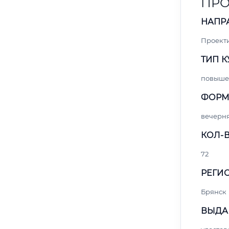
ПРО
НАПР
Проект
ТИП К
повыше
ФОРМ
вечерн
КОЛ-В
72
РЕГИО
Брянск
ВЫДА