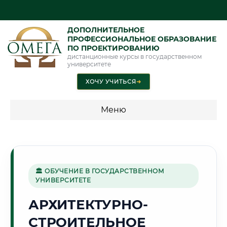
ДОПОЛНИТЕЛЬНОЕ
ПРОФЕССИОНАЛЬНОЕ ОБРАЗОВАНИЕ
ПО ПРОЕКТИРОВАНИЮ
дистанционные курсы в государственном
университете
ХОЧУ УЧИТЬСЯ
➜
Меню
💰 ПРОГРАММЫ И СТОИМОСТЬ
Стоимость по программам обучения "Проектирование"
🏛 ОБУЧЕНИЕ В ГОСУДАРСТВЕННОМ
УНИВЕРСИТЕТЕ
🌿
АРХИТЕКТУРНО-
СТРОИТЕЛЬНОЕ
Г. ФЕРГАНА