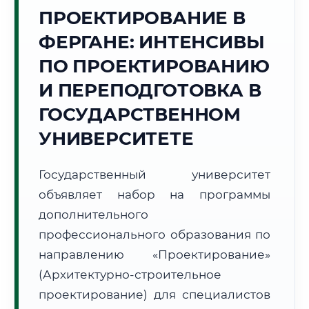
Точное местное время:
ПРОЕКТИРОВАНИЕ В
09:41:33
ФЕРГАНЕ: ИНТЕНСИВЫ
Воскресенье, 9 Августа
ПО ПРОЕКТИРОВАНИЮ
2026 г.
И ПЕРЕПОДГОТОВКА В
+23°C
Погода в г. Фергана:
🌤️
,
Преимущественно ясно
ГОСУДАРСТВЕННОМ
🌅 Восход:
05:18
🌇 Закат:
19:19
Световой день:
14 ч. 1 мин.
УНИВЕРСИТЕТЕ
📍 Региональная справка
г. Фергана
Государственный университет
Субъект:
Республика Узбекистан
объявляет набор на программы
Тел. код:
+998 (73)
дополнительного
Почтовые индексы:
150100–150130
профессионального образования по
Часовой пояс:
UTC+5
направлению «Проектирование»
Формат учебы:
Дистанционно
(Архитектурно-строительное
проектирование) для специалистов
🗺️ Зона обслуживания: г. Фергана