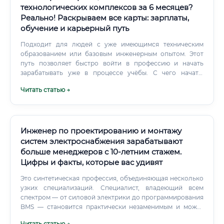
технологических комплексов за 6 месяцев?
Реально! Раскрываем все карты: зарплаты,
обучение и карьерный путь
Подходит для людей с уже имеющимся техническим
образованием или базовым инженерным опытом. Этот
путь позволяет быстро войти в профессию и начать
зарабатывать уже в процессе учёбы. С чего начать:
Оцените свою текущую техническую базу — есть ли у вас
Читать статью →
хотя бы базовые знания в области физики, математики,
черчения Изучите программы AutoCAD и КОМПАС-3D на
базовом уровне (бесплатные ресурсы: Stepik, YouTube-
каналы профильных вузов) Ознакомьтесь с основами
нормативной базы (ГОСТ, СНиП) Выберите
Инженер по проектированию и монтажу
специализированный курс и начните структурированное
систем электроснабжения зарабатывают
обучение Какие курсы выбрать При выборе программы
больше менеджеров с 10-летним стажем.
обучения важно обращать внимание на несколько
Цифры и факты, которые вас удивят
ключевых параметров: наличие практических кейсов,
актуальность программы, наличие диплома или
Это синтетическая профессия, объединяющая несколько
удостоверения установленного образца, а также доступ
узких специализаций. Специалист, владеющий всем
к базе трудоустройства.
спектром — от силовой электрики до программирования
BMS — становится практически незаменимым и может
диктовать условия рынку труда.
Читать статью →