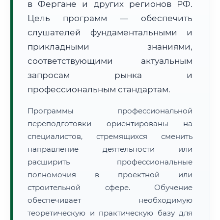
в Фергане и других регионов РФ.
Цель программ — обеспечить
слушателей фундаментальными и
прикладными знаниями,
соответствующими актуальным
🚚
Расчет логистики оригиналов:
запросам рынка и
• Маршрут транзита:
~1 826 км
• Экспресс-доставка СДЭК / Почтой:
3–5 рабочих дней
профессиональным стандартам.
📜 Документы и аккредитация
ФИС ФРДО
Программы профессиональной
переподготовки ориентированы на
специалистов, стремящихся сменить
направление деятельности или
🔍
Нажмите на документ для увеличения и просмотра
расширить профессиональные
полномочия в проектной или
строительной сфере. Обучение
обеспечивает необходимую
теоретическую и практическую базу для