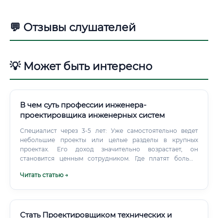
💬 Отзывы слушателей
💡 Может быть интересно
В чем суть профессии инженера-
проектировщика инженерных систем
Специалист через 3-5 лет: Уже самостоятельно ведет
небольшие проекты или целые разделы в крупных
проектах. Его доход значительно возрастает, он
становится ценным сотрудником. Где платят больше
всего: Максимальные зарплаты предлагают крупные
Читать статью →
девелоперские и строительные холдинги, проектные
институты нефтегазовой отрасли, а также
международные инжиниринговые компании, особенно в
столичных регионах.
Стать Проектировщиком технических и