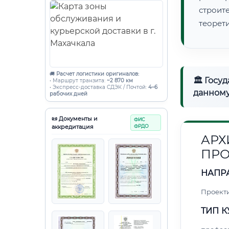
строи
теорет
🚚
Расчет логистики оригиналов:
🏛 Госу
• Маршрут транзита:
~2 870 км
• Экспресс-доставка СДЭК / Почтой:
4–6
данному
рабочих дней
📜 Документы и
ФИС
аккредитация
ФРДО
АРХ
ПРО
НАПР
Проект
ТИП К