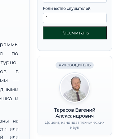
Количество слушателей:
Рассчитать
граммы
ния по
урно-
РУКОВОДИТЕЛЬ
тов в
амм —
адными
ынка и
Тарасов Евгений
Александрович
ваны на
Доцент, кандидат технических
наук
сти или
ой или