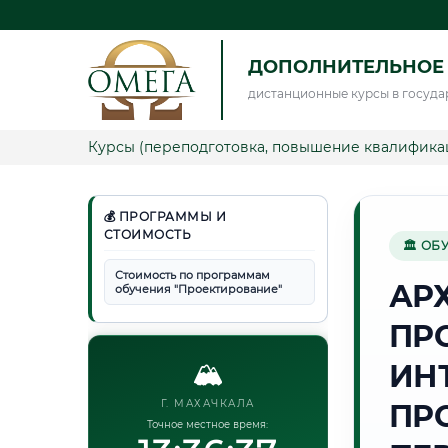
ДОПОЛНИТЕЛЬНОЕ
дистанционные курсы в госуда
Курсы (переподготовка, повышение квалифика
💰 ПРОГРАММЫ И
СТОИМОСТЬ
🏛 ОБ
Стоимость по программам
АР
обучения "Проектирование"
ПР
🏔️
ИН
Г. МАХАЧКАЛА
ПР
Точное местное время: