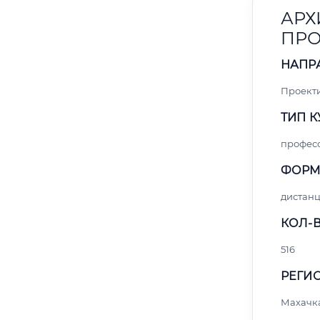
АРХ
ПРО
НАПР
Проект
ТИП К
профес
ФОРМ
дистан
КОЛ-В
516
РЕГИО
Махачк