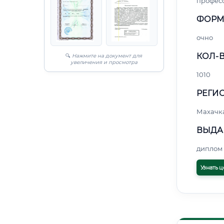
профес
ФОРМ
очно
КОЛ-В
🔍
Нажмите на документ для
увеличения и просмотра
1010
РЕГИО
Махачк
ВЫДА
диплом 
Узнать ц