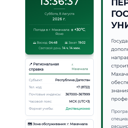
13:36:38
ПЕ
ГО
Суббота, 8 Августа
2026 г.
УН
+30°C
Погода в г. Махачкала:
☀️
,
Ясно
Госуд
🌅 Восход:
04:48
🌇 Закат:
19:02
Световой день:
14 ч. 14 мин.
допол
напр
📍 Региональная
г.
стро
справка
Махачкала
Маха
Субъект:
Республика Дагестан
обесп
Тел. код:
+7 (8722)
знани
Почтовые индексы:
367000–367999
профе
Часовой пояс:
МСК (UTC+3)
Формат учебы:
Дистанционно
Програ
специа
🗺️ Зона обслуживания: г. Махачкала
расши