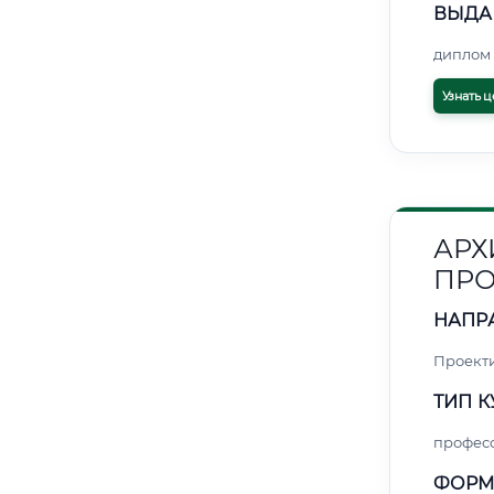
ВЫДА
диплом 
Узнать ц
АРХ
ПРО
НАПР
Проект
ТИП К
профес
ФОРМ