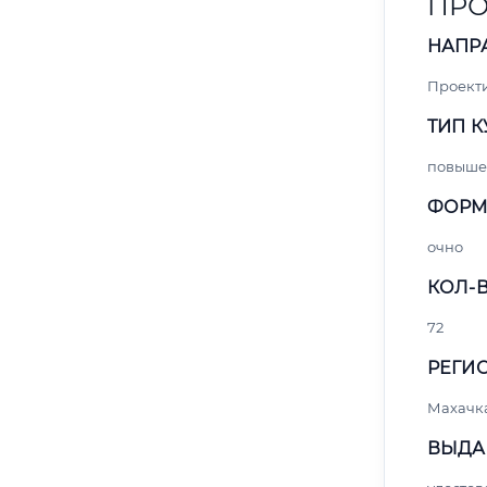
ПРО
НАПР
Проект
ТИП К
повыше
ФОРМ
очно
КОЛ-В
72
РЕГИО
Махачк
ВЫДА