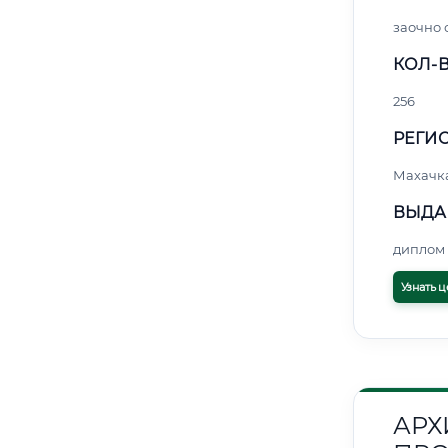
заочно 
КОЛ-В
256
РЕГИО
Махачк
ВЫДА
диплом 
Узнать ц
АРХ