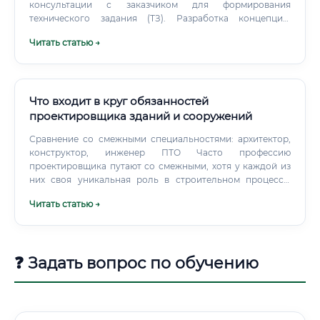
консультации с заказчиком для формирования
технического задания (ТЗ). Разработка концепции:
Создание эскизного проекта, который отражает
Читать статью →
основную идею, внешний вид, планировку и
функциональное зонирование объекта. Создание
проектной документации (стадия "П"): Разработка
полного комплекта чертежей и документов,
необходимых для прохождения государственной
Что входит в круг обязанностей
экспертизы и получения разрешения на строительство.
проектировщика зданий и сооружений
Сравнение со смежными специальностями: архитектор,
конструктор, инженер ПТО Часто профессию
проектировщика путают со смежными, хотя у каждой из
них своя уникальная роль в строительном процессе.
Говорить о том, что одна специальность «лучше» другой,
Читать статью →
не совсем корректно, так как они выполняют разные, но
одинаково важные функции.
❓ Задать вопрос по обучению