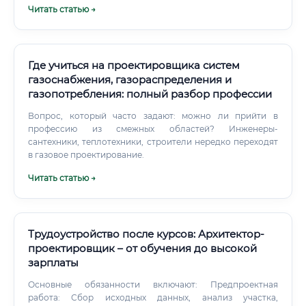
Читать статью →
проектированию и монтажу внутренних систем и сетей
электроснабжения, слаботочных систем,
диспетчеризации, автоматизации и управления
инженерными системами — это профессионал широкого
профиля, без которого невозможно строительство ни
Где учиться на проектировщика систем
одного современного объекта. Это одна из немногих
газоснабжения, газораспределения и
профессий, где специалист буквально «оживляет»
газопотребления: полный разбор профессии
здание.
Вопрос, который часто задают: можно ли прийти в
профессию из смежных областей? Инженеры-
сантехники, теплотехники, строители нередко переходят
в газовое проектирование.
Читать статью →
Трудоустройство после курсов: Архитектор-
проектировщик – от обучения до высокой
зарплаты
Основные обязанности включают: Предпроектная
работа: Сбор исходных данных, анализ участка,