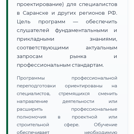
проектирование) для специалистов
в Саранске и других регионов РФ.
Цель программ — обеспечить
слушателей фундаментальными и
прикладными знаниями,
🚚
Расчет логистики оригиналов:
• Маршрут транзита:
соответствующими актуальным
~2 404 км
• Экспресс-доставка СДЭК / Почтой:
3–5 рабочих дней
запросам рынка и
профессиональным стандартам.
📜 Документы и аккредитация
ФИС ФРДО
Программы профессиональной
переподготовки ориентированы на
специалистов, стремящихся сменить
🔍
Нажмите на документ для увеличения и просмотра
направление деятельности или
расширить профессиональные
полномочия в проектной или
строительной сфере. Обучение
обеспечивает необходимую