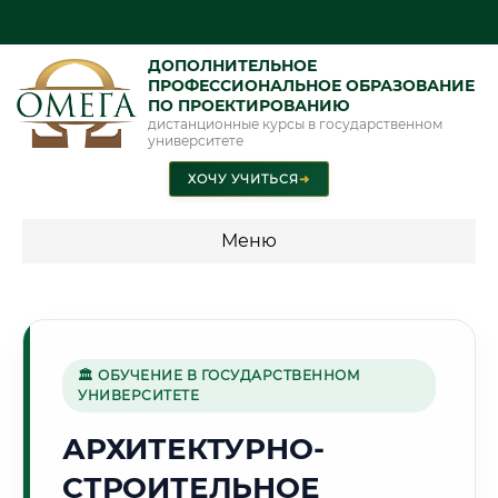
ДОПОЛНИТЕЛЬНОЕ
ПРОФЕССИОНАЛЬНОЕ ОБРАЗОВАНИЕ
ПО ПРОЕКТИРОВАНИЮ
дистанционные курсы в государственном
университете
ХОЧУ УЧИТЬСЯ
➜
Меню
💰 ПРОГРАММЫ И СТОИМОСТЬ
Стоимость по программам обучения "Проектирование"
🏛 ОБУЧЕНИЕ В ГОСУДАРСТВЕННОМ
УНИВЕРСИТЕТЕ
🌿
АРХИТЕКТУРНО-
СТРОИТЕЛЬНОЕ
Г. САРАНСК