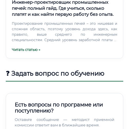
Инженер-проектировщик промышленных
печей: полный гайд. Где учиться, сколько
платят и как найти первую работу без опыта.
Проектирование промышленных печей – это нишевая и
сложная область, поэтому уровень дохода здесь, как
правило, выше среднего по инженерным
специальностям. Средний уровень заработной платы (в
рублях, для РФ) Где платят больше всего? Наиболее
Читать статью →
высокие зарплаты предлагают в следующих секторах:
Нефтегазовая и нефтехимическая промышленность:
Проектирование печей для НПЗ (нагревательные печи,
печи риформинга).
❓ Задать вопрос по обучению
Есть вопросы по программе или
поступлению?
Оставьте сообщение — методист приемной
комиссии ответит вам в ближайшее время.