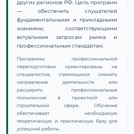
других регионов РФ. Цель программ
— обеспечить слушателей
фундаментальными и прикладными
знаниями, соответствующими
актуальным запросам рынка и
🚚
Расчет логистики оригиналов:
профессиональным стандартам.
• Маршрут транзита:
~3 615 км
• Экспресс-доставка СДЭК / Почтой:
5–7 рабочих дней
Программы профессиональной
📜 Документы и аккредитация
переподготовки ориентированы на
ФИС ФРДО
специалистов, стремящихся сменить
направление деятельности или
расширить профессиональные
🔍
Нажмите на документ для увеличения и просмотра
полномочия в проектной или
строительной сфере. Обучение
обеспечивает необходимую
теоретическую и практическую базу для
успешной работы.