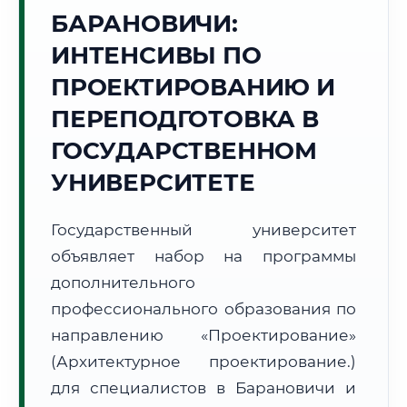
Точное местное время:
БАРАНОВИЧИ:
08:43:44
ИНТЕНСИВЫ ПО
Воскресенье, 9 Августа
ПРОЕКТИРОВАНИЮ И
2026 г.
ПЕРЕПОДГОТОВКА В
+12°C
Погода в г. Барановичи:
☀️
,
Ясно
ГОСУДАРСТВЕННОМ
🌅 Восход:
05:46
🌇 Закат:
20:56
Световой день:
15 ч. 10 мин.
УНИВЕРСИТЕТЕ
📍 Региональная справка
г. Барановичи
Государственный университет
Субъект:
Республика Беларусь
объявляет набор на программы
Тел. код:
+375 (163)
дополнительного
Почтовые индексы:
225400–225415
профессионального образования по
Часовой пояс:
UTC+3
направлению «Проектирование»
Формат учебы:
Дистанционно
(Архитектурное проектирование.)
для специалистов в Барановичи и
🗺️ Зона обслуживания: г. Барановичи