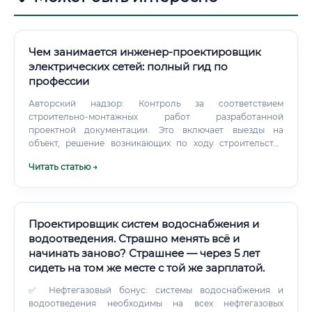
Чем занимается инженер-проектировщик
электрических сетей: полный гид по
профессии
Авторский надзор: Контроль за соответствием
строительно-монтажных работ разработанной
проектной документации. Это включает выезды на
объект, решение возникающих по ходу строительства
вопросов и внесение оперативных изменений в проект.
Читать статью →
Необходимые навыки и компетенции для успешной
карьеры Для успешной работы в данной сфере требуется
сочетание фундаментальных технических знаний (Hard
Skills) и развитых личностных качеств (Soft Skills).
Проектировщик систем водоснабжения и
водоотведения. Страшно менять всё и
начинать заново? Страшнее — через 5 лет
сидеть на том же месте с той же зарплатой.
✅ Нефтегазовый бонус: системы водоснабжения и
водоотведения необходимы на всех нефтегазовых