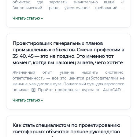
объектах, где зарплаты значительно выше. ✅
Экологический тренд: ужесточение требований к
сточным водам и охране водных ресурсов делает
Читать статью →
профессию ещё более востребованной. ✅
Международный спрос: специалисты по водным
системам нужны в странах Ближнего Востока, Африки,
Центральной Азии.
Проектировщик генеральных планов
промышленных объектов. Смена профессии в
35, 40, 45 — это не поздно. Это именно тот
момент, когда вы наконец знаете, чего хотите
Жизненный опыт, умение мыслить системно,
ответственность — всё это ценится работодателями не
меньше, чем диплом вуза. Пошаговый путь для взрослого
новичка: 1️⃣ Пройти профильные курсы по AutoCAD /
nanoCAD и генеральному планированию 2️⃣ Изучить
Читать статью →
базовые нормативные документы: СП 18.13330, СП
42.13330, ГОСТ Р 3️⃣ Собрать учебное портфолио (хотя бы
2–3 учебных проекта) 4️⃣ Трудоустроиться помощником
проектировщика или чертёжником 5️⃣ Получить практику
на реальных объектах под руководством наставника 6️⃣
Как стать специалистом по проектированию
Постепенно брать на себя самостоятельные разделы 7️⃣
светофорных объектов: полное руководство
Получить допуск СРО (саморегулируемая организация)