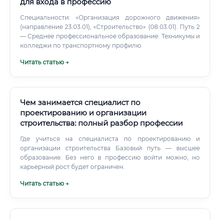
для входа в профессию
по мере накопления опыта ⚠️ Не обязательно иметь
профильный диплом с первого дня. Многие компании
Специальности: «Организация дорожного движения»
готовы брать людей со смежным образованием и
(направление 23.03.01), «Строительство» (08.03.01). Путь 2
курсами — особенно если есть навыки работы в AutoCAD
— Среднее профессиональное образование: Техникумы и
и базовое понимание строительных норм.
колледжи по транспортному профилю.
Читать статью →
Чем занимается специалист по
проектированию и организации
строительства: полный разбор профессии
Где учиться на специалиста по проектированию и
организации строительства Базовый путь — высшее
образование. Без него в профессию войти можно, но
карьерный рост будет ограничен.
Читать статью →