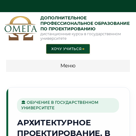
ДОПОЛНИТЕЛЬНОЕ
ПРОФЕССИОНАЛЬНОЕ ОБРАЗОВАНИЕ
ПО ПРОЕКТИРОВАНИЮ
дистанционные курсы в государственном
университете
ХОЧУ УЧИТЬСЯ
➜
Меню
💰 ПРОГРАММЫ И СТОИМОСТЬ
Стоимость по программам обучения "Проектирование"
🏛 ОБУЧЕНИЕ В ГОСУДАРСТВЕННОМ
УНИВЕРСИТЕТЕ
🚂
АРХИТЕКТУРНОЕ
ПРОЕКТИРОВАНИЕ. В
Г. БАРАНОВИЧИ