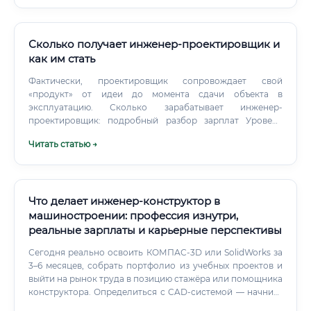
Сколько получает инженер-проектировщик и
как им стать
Фактически, проектировщик сопровождает свой
«продукт» от идеи до момента сдачи объекта в
эксплуатацию. Сколько зарабатывает инженер-
проектировщик: подробный разбор зарплат Уровень
дохода в этой сфере напрямую зависит от опыта,
Читать статью →
квалификации, региона и размера компании.
Нефтегазовая отрасль и крупные девелоперы в столицах
традиционно платят больше, чем небольшие проектные
бюро в регионах.
Что делает инженер-конструктор в
машиностроении: профессия изнутри,
реальные зарплаты и карьерные перспективы
Сегодня реально освоить КОМПАС-3D или SolidWorks за
3–6 месяцев, собрать портфолио из учебных проектов и
выйти на рынок труда в позицию стажёра или помощника
конструктора. Определиться с CAD-системой — начните
с КОМПАС-3D (российский стандарт, широко