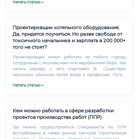
Читать статью →
применяется на отечественных предприятиях) или
SolidWorks (международный стандарт, популярен в
частном бизнесе) Пройти базовый курс по выбранной
системе Параллельно изучить основы ЕСКД — единая
система конструкторской документации Сделать 3–5
Проектировщик котельного оборудования.
учебных проектов, которые можно показать
Да, придется поучиться. Но разве свобода от
работодателю Отправить резюме на позиции стажёра
токсичного начальника и зарплата в 200 000+
или помощника конструктора Можно ли войти в
того не стоят?
профессию без технического образования?
Проектировщик может работать из любого города,
сотрудничая с московскими или зарубежными бюро. Как
начать карьеру: с чего стартовать 🚀 Существует
несколько реальных путей входа в профессию: Путь 1:
Классический (через вуз) Профильное образование по
Читать статью →
специальностям «Теплоэнергетика», «Промышленная
теплоэнергетика», «Теплоснабжение и вентиляция».
Кем можно работать в сфере разработки
проектов производства работ (ППР)
Где можно трудоустроиться Специалисты по ППР
востребованы в самых разных секторах строительной
отрасли: 1. Генеральные подрядные организации —