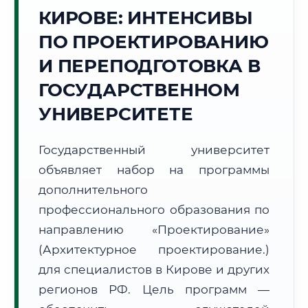
Точное местное время:
КИРОВЕ: ИНТЕНСИВЫ
10:13:21
ПО ПРОЕКТИРОВАНИЮ
Понедельник, 10 Августа
И ПЕРЕПОДГОТОВКА В
2026 г.
ГОСУДАРСТВЕННОМ
+12°C
Погода в г. Киров:
⛅
,
Переменная облачность
УНИВЕРСИТЕТЕ
🌅 Восход:
03:50
🌇 Закат:
19:42
Световой день:
15 ч. 52 мин.
Государственный университет
📍 Региональная справка
г. Киров
объявляет набор на программы
дополнительного
Субъект:
Кировская область
профессионального образования по
Тел. код:
+7 (8332)
Почтовые индексы:
610000–610999
направлению «Проектирование»
Часовой пояс:
МСК (UTC+3)
(Архитектурное проектирование.)
Формат учебы:
Дистанционно
для специалистов в Кирове и других
регионов РФ. Цель программ —
🗺️ Зона обслуживания: г. Киров