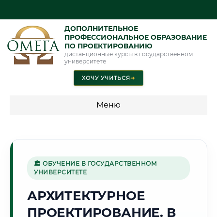
ДОПОЛНИТЕЛЬНОЕ
ПРОФЕССИОНАЛЬНОЕ ОБРАЗОВАНИЕ
ПО ПРОЕКТИРОВАНИЮ
дистанционные курсы в государственном
университете
ХОЧУ УЧИТЬСЯ
➜
Меню
💰 ПРОГРАММЫ И СТОИМОСТЬ
Стоимость по программам обучения "Проектирование"
🏛 ОБУЧЕНИЕ В ГОСУДАРСТВЕННОМ
УНИВЕРСИТЕТЕ
🌲
АРХИТЕКТУРНОЕ
ПРОЕКТИРОВАНИЕ. В
Г. КИРОВ