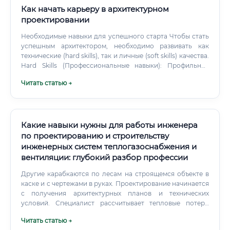
Как начать карьеру в архитектурном
проектировании
Необходимые навыки для успешного старта Чтобы стать
успешным архитектором, необходимо развивать как
технические (hard skills), так и личные (soft skills) качества.
Hard Skills (Профессиональные навыки): Профильное
образование: Глубокие знания в области истории
Читать статью →
архитектуры, теории композиции, строительных
материалов, конструкций, инженерных систем и
законодательства. Владение ПО: Уверенная работа в
специализированных программах.
Какие навыки нужны для работы инженера
по проектированию и строительству
инженерных систем теплогазоснабжения и
вентиляции: глубокий разбор профессии
Другие карабкаются по лесам на строящемся объекте в
каске и с чертежами в руках. Проектирование начинается
с получения архитектурных планов и технических
условий. Специалист рассчитывает тепловые потери
здания через стены, окна и кровлю.
Читать статью →