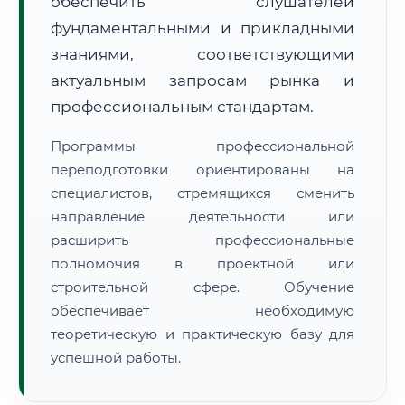
обеспечить слушателей
фундаментальными и прикладными
знаниями, соответствующими
актуальным запросам рынка и
профессиональным стандартам.
🚚
Расчет логистики оригиналов:
• Маршрут транзита:
~2 041 км
Программы профессиональной
• Экспресс-доставка СДЭК / Почтой:
3–5 рабочих дней
переподготовки ориентированы на
специалистов, стремящихся сменить
📜 Документы и аккредитация
ФИС ФРДО
направление деятельности или
расширить профессиональные
полномочия в проектной или
🔍
Нажмите на документ для увеличения и просмотра
строительной сфере. Обучение
обеспечивает необходимую
теоретическую и практическую базу для
успешной работы.