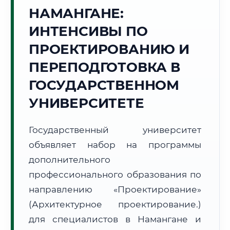
Точное местное время:
НАМАНГАНЕ:
18:33:25
ИНТЕНСИВЫ ПО
Воскресенье, 9 Августа
ПРОЕКТИРОВАНИЮ И
2026 г.
ПЕРЕПОДГОТОВКА В
+35°C
Погода в г. Наманган:
☀️
,
Ясно
ГОСУДАРСТВЕННОМ
🌅 Восход:
05:17
🌇 Закат:
19:20
Световой день:
14 ч. 3 мин.
УНИВЕРСИТЕТЕ
📍 Региональная справка
г. Наманган
Государственный университет
Субъект:
Республика Узбекистан
объявляет набор на программы
Тел. код:
+998 (69)
дополнительного
Почтовые индексы:
160100–160130
профессионального образования по
Часовой пояс:
UTC+5
направлению «Проектирование»
Формат учебы:
Дистанционно
(Архитектурное проектирование.)
для специалистов в Намангане и
🗺️ Зона обслуживания: г. Наманган