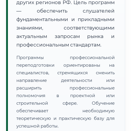
других регионов РФ. Цель программ
— обеспечить слушателей
фундаментальными и прикладными
знаниями, соответствующими
актуальным запросам рынка и
🚚
Расчет логистики оригиналов:
профессиональным стандартам.
• Маршрут транзита:
~1 767 км
• Экспресс-доставка СДЭК / Почтой:
3–4 рабочих дня
Программы профессиональной
📜 Документы и аккредитация
переподготовки ориентированы на
ФИС ФРДО
специалистов, стремящихся сменить
направление деятельности или
расширить профессиональные
🔍
Нажмите на документ для увеличения и просмотра
полномочия в проектной или
строительной сфере. Обучение
обеспечивает необходимую
теоретическую и практическую базу для
успешной работы.