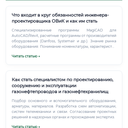
Что входит в круг обязанностей инженера-
проектировщика ОВиК и как им стать
Специализированные программы: MagiCAD для
AutoCAD/Revit, расчетные программы от производителей
оборудования (Danfoss, Systemair и др.). Знание рынка
оборудования: Понимание номенклатуры, характеристик
и особенностей оборудования ведущих отечественных и
Читать статью →
зарубежных производителей. Английский язык: На
техническом уровне для чтения документации к
импортному оборудованию.
Как стать специалистом по проектированию,
сооружению и эксплуатации
газонефтепроводов и газонефтехранилищ
Подбор основного и вспомогательного оборудования,
арматуры, материалов. Разработка схем автоматизации,
систем телемеханики и связи. Согласование проектных
решений в надзорных органах и прохождение экспертиз.
Читать статью →