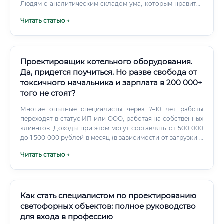
Людям с аналитическим складом ума, которым нравится
разбирать сложные задачи по частям 🟢 Тем, кто не
Читать статью →
боится ответственности — цена ошибки здесь высока 🟢
Инженерам, которые хотят видеть результат своего труда
в виде реальных объектов 🟢 Тем, кто готов работать в
командах с разными специалистами — строителями,
технологами, экологами, экономистами 🟢 Людям,
Проектировщик котельного оборудования.
готовым периодически выезжать на объекты, в том числе
Да, придется поучиться. Но разве свобода от
в удалённые места ⚠️ Есть важный момент —
токсичного начальника и зарплата в 200 000+
психологическая устойчивость.
того не стоят?
Многие опытные специалисты через 7–10 лет работы
переходят в статус ИП или ООО, работая на собственных
клиентов. Доходы при этом могут составлять от 500 000
до 1 500 000 рублей в месяц (в зависимости от загрузки и
сегмента). График работы и условия труда 🕐 Условия
Читать статью →
труда в данной профессии — один из главных плюсов по
сравнению с производственными и эксплуатационными
специальностями.
Как стать специалистом по проектированию
светофорных объектов: полное руководство
для входа в профессию