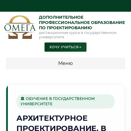
ДОПОЛНИТЕЛЬНОЕ
ПРОФЕССИОНАЛЬНОЕ ОБРАЗОВАНИЕ
ПО ПРОЕКТИРОВАНИЮ
дистанционные курсы в государственном
университете
ХОЧУ УЧИТЬСЯ
➜
Меню
💰 ПРОГРАММЫ И СТОИМОСТЬ
Стоимость по программам обучения "Проектирование"
🏛 ОБУЧЕНИЕ В ГОСУДАРСТВЕННОМ
УНИВЕРСИТЕТЕ
🌸
АРХИТЕКТУРНОЕ
ПРОЕКТИРОВАНИЕ. В
Г. НАМАНГАН