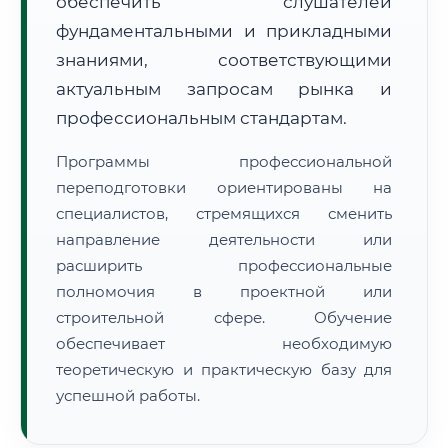
обеспечить слушателей
фундаментальными и прикладными
знаниями, соответствующими
актуальным запросам рынка и
профессиональным стандартам.
🚚
Расчет логистики оригиналов:
• Маршрут транзита:
~3 129 км
Программы профессиональной
• Экспресс-доставка СДЭК / Почтой:
4–6 рабочих дней
переподготовки ориентированы на
специалистов, стремящихся сменить
📜 Документы и аккредитация
ФИС ФРДО
направление деятельности или
расширить профессиональные
полномочия в проектной или
🔍
Нажмите на документ для увеличения и просмотра
строительной сфере. Обучение
обеспечивает необходимую
теоретическую и практическую базу для
успешной работы.