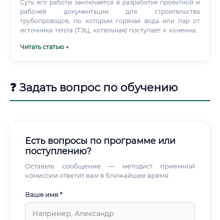
Суть его работы заключается в разработке проектной и
рабочей документации для строительства
трубопроводов, по которым горячая вода или пар от
источника тепла (ТЭЦ, котельная) поступает к конечным
потребителям (жилые дома, предприятия, общественные
Читать статью →
здания). Это сложная интеллектуальная деятельность,
требующая глубоких знаний в области гидравлики,
термодинамики, материаловедения и строительных
норм.
❓ Задать вопрос по обучению
Есть вопросы по программе или
поступлению?
Оставьте сообщение — методист приемной
комиссии ответит вам в ближайшее время.
Ваше имя *