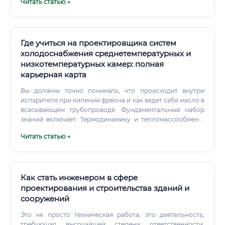
Читать статью →
небольшие проектные бюро в регионах. Уровень
проекта до ввода в эксплуатацию Понимание разделов
заработной платы инженера-проектировщика в России
проекта — хотя бы базово знать, что делают
(в рублях, до вычета налогов) Где платят больше всего?
конструкторы, инженеры ОВК, электрики Финансовая
грамотность — умение читать сметы, понимать
Где учиться на проектировщика систем
ресурсную ведомость, стоимостной контроль ✅ Хорошая
новость: профессия позволяет расти постепенно.
холодоснабжения среднетемпературных и
низкотемпературных камер: полная
карьерная карта
Вы должны точно понимать, что происходит внутри
испарителя при кипении фреона и как ведет себя масло в
всасывающем трубопроводе. Фундаментальный набор
знаний включает: Термодинамику и тепломассообмен (
h−p диаграммы, циклы Карно и Ренкина). Строительные
Читать статью →
нормы (СП, СНиП, ПБ, ГОСТы на оформление чертежей).
Как стать инженером в сфере
проектирования и строительства зданий и
сооружений
Это не просто техническая работа; это деятельность,
требующая высочайшей степени ответственности.