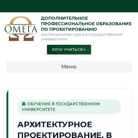
ДОПОЛНИТЕЛЬНОЕ
ПРОФЕССИОНАЛЬНОЕ ОБРАЗОВАНИЕ
ПО ПРОЕКТИРОВАНИЮ
дистанционные курсы в государственном
университете
ХОЧУ УЧИТЬСЯ
➜
Меню
💰 ПРОГРАММЫ И СТОИМОСТЬ
Стоимость по программам обучения "Проектирование"
🏛 ОБУЧЕНИЕ В ГОСУДАРСТВЕННОМ
УНИВЕРСИТЕТЕ
🏭
АРХИТЕКТУРНОЕ
ПРОЕКТИРОВАНИЕ. В
Г. РУСТАВИ