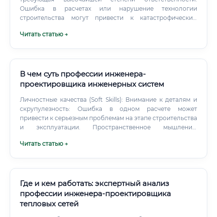
Ошибка в расчетах или нарушение технологии
строительства могут привести к катастрофическим
последствиям. Поэтому каждый специалист в этой
Читать статью →
области — это гарант безопасности и надежности
построенных объектов.
В чем суть профессии инженера-
проектировщика инженерных систем
Личностные качества (Soft Skills): Внимание к деталям и
скрупулезность: Ошибка в одном расчете может
привести к серьезным проблемам на этапе строительства
и эксплуатации. Пространственное мышление:
Способность мысленно представлять, как сложные сети
Читать статью →
коммуникаций будут располагаться в трехмерном
пространстве здания. Аналитический склад ума: Умение
анализировать большие объемы информации, находить
оптимальные решения и предвидеть возможные
проблемы.
Где и кем работать: экспертный анализ
профессии инженера-проектировщика
тепловых сетей