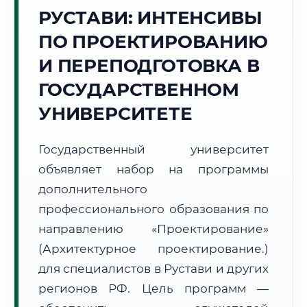
Точное местное время:
РУСТАВИ: ИНТЕНСИВЫ
07:37:38
ПО ПРОЕКТИРОВАНИЮ
Суббота, 8 Августа
И ПЕРЕПОДГОТОВКА В
2026 г.
ГОСУДАРСТВЕННОМ
+22°C
Погода в г. Рустави:
🌤️
,
Преимущественно ясно
УНИВЕРСИТЕТЕ
🌅 Восход:
06:01
🌇 Закат:
20:09
Световой день:
14 ч. 8 мин.
Государственный университет
📍 Региональная справка
г. Рустави
объявляет набор на программы
дополнительного
Субъект:
Грузия
профессионального образования по
Тел. код:
+995 (341)
Почтовые индексы:
3700–3710
направлению «Проектирование»
Часовой пояс:
UTC+4
(Архитектурное проектирование.)
Формат учебы:
Дистанционно
для специалистов в Рустави и других
регионов РФ. Цель программ —
🗺️ Зона обслуживания: г. Рустави