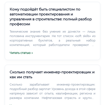
Кому подойдёт быть специалистом по
автоматизации проектирования и
управления в строительстве: полный разбор
профессии
Технические знания без умения их донести — лишь
половина инструментария. Не тот список «soft skills» из
корпоративных буклетов, а реальный набор
компетенций, который работодатели проверяют на
собеседовании. Технические навыки: Владение BIM-
Читать статью →
платформами — Autodesk Revit, ArchiCAD, Tekla Structures
(хотя бы одной на уровне уверенного пользователя)
Работа с инструментами координации — Navisworks, BIM
360 / Autodesk Construction Cloud Понимание форматов
обмена данными — IFC, RVT, DWG, XML Навыки
Сколько получает инженер-проектировщик и
автоматизации — Dynamo (для Revit), Grasshopper (для
как им стать
Rhino), базовый Python или C# будет большим плюсом
Сколько зарабатывает инженер-проектировщик:
Знание систем управления проектами — MS Project,
подробный разбор зарплат Уровень дохода в этой сфере
Primavera P6 Понимание нормативной базы — СП, ГОСТ,
напрямую зависит от опыта, квалификации, региона и
требования экспертизы, постановление №331 (для
размера компании. Нефтегазовая отрасль и крупные
госзаказа в России) Профессиональные знания: Основы
девелоперы в столицах традиционно платят больше, чем
строительного производства — как устроен процесс от