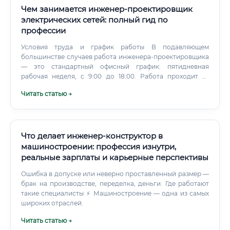
Чем занимается инженер-проектировщик
электрических сетей: полный гид по
профессии
Условия труда и график работы В подавляющем
большинстве случаев работа инженера-проектировщика
— это стандартный офисный график: пятидневная
рабочая неделя, с 9:00 до 18:00. Работа проходит за
компьютером в специализированных программах.
Читать статью →
Периодически возможны командировки на объекты для
авторского надзора или сбора исходных данных.
Что делает инженер-конструктор в
машиностроении: профессия изнутри,
реальные зарплаты и карьерные перспективы
Ошибка в допуске или неверно проставленный размер —
брак на производстве, переделка, деньги. Где работают
такие специалисты ⚡ Машиностроение — одна из самых
широких отраслей.
Читать статью →