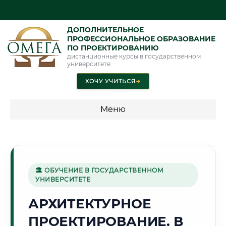
ДОПОЛНИТЕЛЬНОЕ
ПРОФЕССИОНАЛЬНОЕ ОБРАЗОВАНИЕ
ПО ПРОЕКТИРОВАНИЮ
дистанционные курсы в государственном
университете
ХОЧУ УЧИТЬСЯ
➜
Меню
💰 ПРОГРАММЫ И СТОИМОСТЬ
Стоимость по программам обучения "Проектирование"
🏛 ОБУЧЕНИЕ В ГОСУДАРСТВЕННОМ
УНИВЕРСИТЕТЕ
🏰
АРХИТЕКТУРНОЕ
ПРОЕКТИРОВАНИЕ. В
Г. РЯЗАНЬ