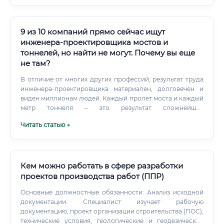
9 из 10 компаний прямо сейчас ищут
инженера-проектировщика мостов и
тоннелей, но найти не могут. Почему вы еще
не там?
В отличие от многих других профессий, результат труда
инженера-проектировщика материален, долговечен и
виден миллионам людей. Каждый пролет моста и каждый
метр тоннеля – это результат сложнейших
математических расчетов, глубоких знаний в области
Читать статью →
геологии, материаловедения и динамики конструкций.
Эти специалисты обеспечивают не только
функциональность транспортной инфраструктуры, но и,
в первую очередь, ее абсолютную безопасность на
десятилетия и даже столетия вперед.
Кем можно работать в сфере разработки
проектов производства работ (ППР)
Основные должностные обязанности: Анализ исходной
документации. Специалист изучает рабочую
документацию, проект организации строительства (ПОС),
технические условия, геологические и геодезические