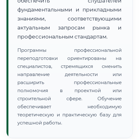
обеспечить слушателей
фундаментальными и прикладными
знаниями, соответствующими
актуальным запросам рынка и
профессиональным стандартам.
🚚
Расчет логистики оригиналов:
• Маршрут транзита:
~2 724 км
Программы профессиональной
• Экспресс-доставка СДЭК / Почтой:
4–6 рабочих дней
переподготовки ориентированы на
специалистов, стремящихся сменить
📜 Документы и аккредитация
ФИС ФРДО
направление деятельности или
расширить профессиональные
полномочия в проектной или
🔍
Нажмите на документ для увеличения и просмотра
строительной сфере. Обучение
обеспечивает необходимую
теоретическую и практическую базу для
успешной работы.