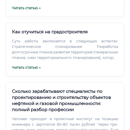
отчёты. На основании этих данных формируется
Читать статью →
понимание того, какие работы предстоит выполнить.
Как отучиться на градостроителя
Суть работы заключается в следующих аспектах:
Стратегическое планирование: Разработка
долгосрочных планов развития территорий (генеральных
планов, схем территориального планирования), которые
определяют векторы роста города на 20-30 лет вперед.
Читать статью →
Пространственный анализ: Глубокое изучение
территории, включая ее рельеф, экологическую
обстановку, транспортную доступность,
демографическую ситуацию, экономический потенциал и
историко-культурное наследие.
Сколько зарабатывают специалисты по
проектированию и строительству объектов
нефтяной и газовой промышленности:
полный разбор профессии
Человек приходит в проектный институт на позицию
инженера с зарплатой 60–80 тысяч рублей. Через три-
четыре года получает статус ведущего инженера. Ещё