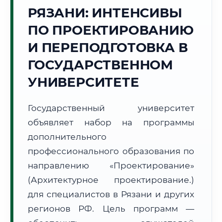
Точное местное время:
РЯЗАНИ: ИНТЕНСИВЫ
13:01:53
ПО ПРОЕКТИРОВАНИЮ
Воскресенье, 9 Августа
И ПЕРЕПОДГОТОВКА В
2026 г.
ГОСУДАРСТВЕННОМ
+19°C
Погода в г. Рязань:
⛅
,
Переменная облачность
УНИВЕРСИТЕТЕ
🌅 Восход:
04:46
🌇 Закат:
20:07
Световой день:
15 ч. 21 мин.
Государственный университет
📍 Региональная справка
г. Рязань
объявляет набор на программы
дополнительного
Субъект:
Рязанская область
профессионального образования по
Тел. код:
+7 (4912)
Почтовые индексы:
390000–390999
направлению «Проектирование»
Часовой пояс:
МСК (UTC+3)
(Архитектурное проектирование.)
Формат учебы:
Дистанционно
для специалистов в Рязани и других
регионов РФ. Цель программ —
🗺️ Зона обслуживания: г. Рязань