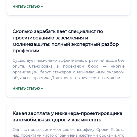
производительности), либо к тому, что масло не вернется
Читать статью →
в компрессор и он сгорит от масляного голодания.
Сколько зарабатывает специалист по
проектированию заземления и
молниезащиты: полный экспертный разбор
профессии
Существует несколько эффективных стратегий входа без
опыта: Стажировка в проектном бюро — многие
организации берут стажёров с минимальным окладом,
обучая на практике Должность технического помощника
/ чертёжника — позволяет погрузиться в процессы
Читать статью →
изнутри Работа в электромонтажной организации —
понимание монтажа помогает лучше проектировать
Фриланс на простых объектах — частные дома,
небольшие коммерческие объекты ! Что важно понимать:
без хотя бы минимальной технической базы
Какая зарплата у инженера-проектировщика
(электротехника, физика) старт будет сложным. Наличие
автомобильных дорог и как им стать
технического образования — даже не профильного —
Однако профессия имеет свою специфику: Сроки: Работа
существенно ускоряет освоение профессии.
над проектами часто ограничена жесткими сроками, что