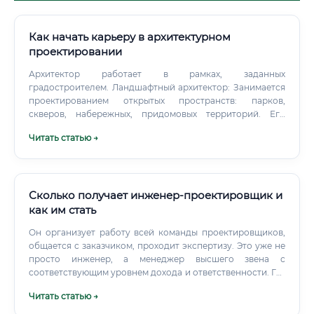
Как начать карьеру в архитектурном
проектировании
Архитектор работает в рамках, заданных
градостроителем. Ландшафтный архитектор: Занимается
проектированием открытых пространств: парков,
скверов, набережных, придомовых территорий. Его
задача – создать гармонию между архитектурой и
Читать статью →
природой.
Сколько получает инженер-проектировщик и
как им стать
Он организует работу всей команды проектировщиков,
общается с заказчиком, проходит экспертизу. Это уже не
просто инженер, а менеджер высшего звена с
соответствующим уровнем дохода и ответственности. Где
найти работу: лучшие места для трудоустройства
Читать статью →
Проектные институты и бюро: Основное место работы.