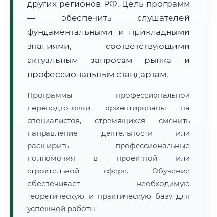
других регионов РФ. Цель программ
— обеспечить слушателей
фундаментальными и прикладными
знаниями, соответствующими
актуальным запросам рынка и
🚚
Расчет логистики оригиналов:
профессиональным стандартам.
• Маршрут транзита:
~1 745 км
• Экспресс-доставка СДЭК / Почтой:
2–3 рабочих дня
Программы профессиональной
📜 Документы и аккредитация
переподготовки ориентированы на
ФИС ФРДО
специалистов, стремящихся сменить
направление деятельности или
расширить профессиональные
🔍
Нажмите на документ для увеличения и просмотра
полномочия в проектной или
строительной сфере. Обучение
обеспечивает необходимую
теоретическую и практическую базу для
успешной работы.