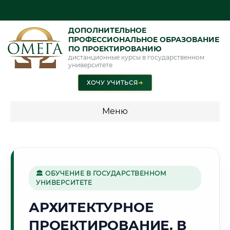
ДОПОЛНИТЕЛЬНОЕ
ПРОФЕССИОНАЛЬНОЕ ОБРАЗОВАНИЕ
ПО ПРОЕКТИРОВАНИЮ
дистанционные курсы в государственном
университете
ХОЧУ УЧИТЬСЯ
➜
Меню
💰 ПРОГРАММЫ И СТОИМОСТЬ
Стоимость по программам обучения "Проектирование"
🏛 ОБУЧЕНИЕ В ГОСУДАРСТВЕННОМ
УНИВЕРСИТЕТЕ
🏭
АРХИТЕКТУРНОЕ
ПРОЕКТИРОВАНИЕ. В
Г. СТЕРЛИТАМАК