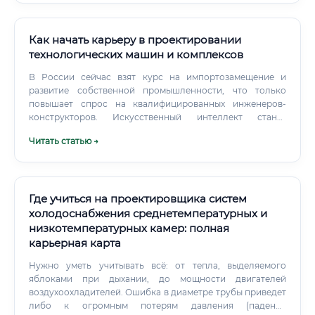
Как начать карьеру в проектировании
технологических машин и комплексов
В России сейчас взят курс на импортозамещение и
развитие собственной промышленности, что только
повышает спрос на квалифицированных инженеров-
конструкторов. Искусственный интеллект станет
мощнейшим инструментом в руках инженера, но не
Читать статью →
заменит его.
Где учиться на проектировщика систем
холодоснабжения среднетемпературных и
низкотемпературных камер: полная
карьерная карта
Нужно уметь учитывать всё: от тепла, выделяемого
яблоками при дыхании, до мощности двигателей
воздухоохладителей. Ошибка в диаметре трубы приведет
либо к огромным потерям давления (падение