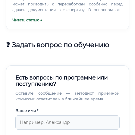
может приводить к переработкам, особенно перед
сдачей документации в экспертизу. В основном они
связаны с авторским надзором за строительством или
Читать статью →
сбором исходных данных на предпроектной стадии.
❓ Задать вопрос по обучению
Есть вопросы по программе или
поступлению?
Оставьте сообщение — методист приемной
комиссии ответит вам в ближайшее время.
Ваше имя *