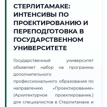
Точное местное время:
СТЕРЛИТАМАКЕ:
19:22:34
ИНТЕНСИВЫ ПО
Суббота, 8 Августа
ПРОЕКТИРОВАНИЮ И
2026 г.
ПЕРЕПОДГОТОВКА В
+32°C
Погода в г. Стерлитамак:
🌤️
,
Преимущественно ясно
ГОСУДАРСТВЕННОМ
🌅 Восход:
05:43
🌇 Закат:
21:00
Световой день:
15 ч. 17 мин.
УНИВЕРСИТЕТЕ
📍 Региональная справка
г. Стерлитамак
Государственный университет
Субъект:
Республика Башкортостан
объявляет набор на программы
Тел. код:
+7 (3473)
дополнительного
Почтовые индексы:
453100–453199
профессионального образования по
Часовой пояс:
МСК+2 (UTC+5)
направлению «Проектирование»
Формат учебы:
Дистанционно
(Архитектурное проектирование.)
для специалистов в Стерлитамаке и
🗺️ Зона обслуживания: г. Стерлитамак