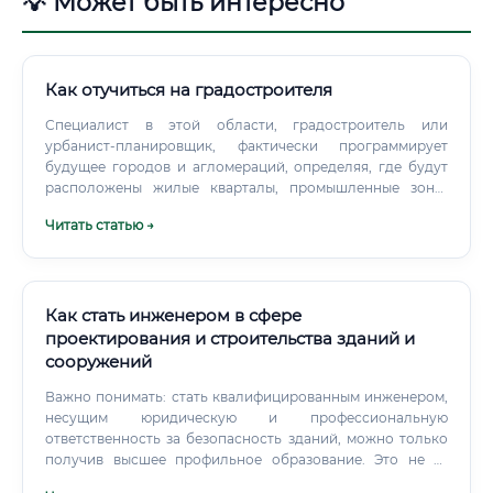
💡 Может быть интересно
Как отучиться на градостроителя
Специалист в этой области, градостроитель или
урбанист-планировщик, фактически программирует
будущее городов и агломераций, определяя, где будут
расположены жилые кварталы, промышленные зоны,
парки, дороги и социальные объекты. В условиях
Читать статью →
глобальной урбанизации и растущих требований к
качеству жизни эта профессия становится одной из
ключевых для устойчивого развития общества.
Как стать инженером в сфере
проектирования и строительства зданий и
сооружений
Важно понимать: стать квалифицированным инженером,
несущим юридическую и профессиональную
ответственность за безопасность зданий, можно только
получив высшее профильное образование. Это не та
сфера, где можно "войти в IT за 3 месяца".