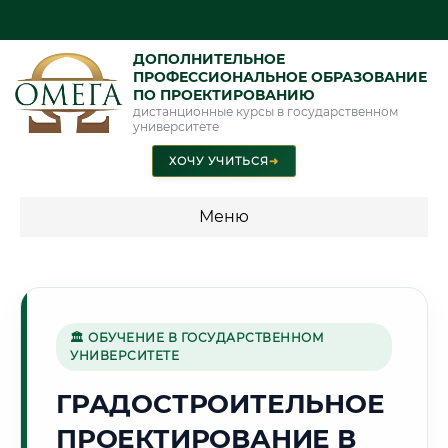
ДОПОЛНИТЕЛЬНОЕ
ПРОФЕССИОНАЛЬНОЕ ОБРАЗОВАНИЕ
ПО ПРОЕКТИРОВАНИЮ
дистанционные курсы в государственном
университете
ХОЧУ УЧИТЬСЯ
➜
Меню
💰 ПРОГРАММЫ И СТОИМОСТЬ
Стоимость по программам обучения "Проектирование"
🏛 ОБУЧЕНИЕ В ГОСУДАРСТВЕННОМ
УНИВЕРСИТЕТЕ
🌅
ГРАДОСТРОИТЕЛЬНОЕ
ПРОЕКТИРОВАНИЕ В
Г. АКТЮБИНСК