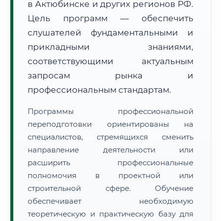
в Актюбинске и других регионов РФ.
Цель программ — обеспечить
слушателей фундаментальными и
прикладными знаниями,
соответствующими актуальным
🚚
Расчет логистики оригиналов:
запросам рынка и
• Маршрут транзита:
~1 910 км
• Экспресс-доставка СДЭК / Почтой:
3–5 рабочих дней
профессиональным стандартам.
📜 Документы и аккредитация
ФИС ФРДО
Программы профессиональной
переподготовки ориентированы на
специалистов, стремящихся сменить
направление деятельности или
🔍
Нажмите на документ для увеличения и просмотра
расширить профессиональные
полномочия в проектной или
строительной сфере. Обучение
обеспечивает необходимую
теоретическую и практическую базу для