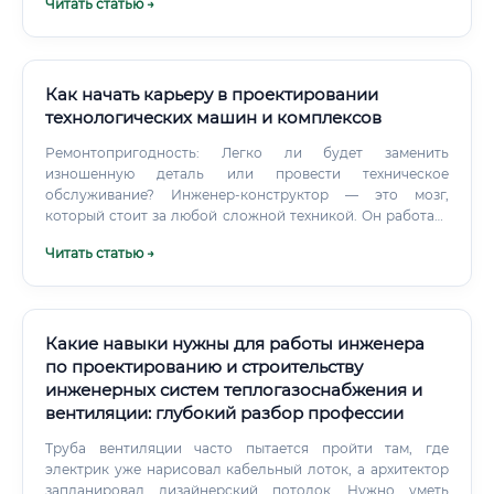
Читать статью →
Как начать карьеру в проектировании
технологических машин и комплексов
Ремонтопригодность: Легко ли будет заменить
изношенную деталь или провести техническое
обслуживание? Инженер-конструктор — это мозг,
который стоит за любой сложной техникой. Он работает
на стыке физики, математики, материаловедения,
Читать статью →
информатики и даже экономики, чтобы создать
эффективное и надежное производственное
оборудование.
Какие навыки нужны для работы инженера
по проектированию и строительству
инженерных систем теплогазоснабжения и
вентиляции: глубокий разбор профессии
Труба вентиляции часто пытается пройти там, где
электрик уже нарисовал кабельный лоток, а архитектор
запланировал дизайнерский потолок. Нужно уметь