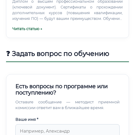
Диплом о высшем профессиональном образовании
отдела ↓ Главный инженер проекта (ГИП) ↓ Руководитель
(ключевой документ). Сертификаты о прохождении
отдела / заместитель главного инженера ↓ Главный
дополнительных курсов (повышения квалификации,
инженер организации / Директор проектной компании 🔑
изучения ПО) — будут вашим преимуществом. Обучение:
Дополнительные точки роста: Получение статуса члена
путь к мастерству Как быстро можно освоить
СРО (саморегулируемая организация) — открывает
Читать статью →
профессию?
доступ к подписанию проектной документации
Аттестация в Ростехнадзоре — обязательна для работы с
объектами повышенной опасности и повышает
стоимость специалиста Открытие собственного ИП или
❓ Задать вопрос по обучению
проектного бюро Востребованность профессии сейчас и
в будущем 📈 Ситуация на рынке труда однозначна:
дефицит проектировщиков газопроводов в России носит
системный характер.
Есть вопросы по программе или
поступлению?
Оставьте сообщение — методист приемной
комиссии ответит вам в ближайшее время.
Ваше имя *