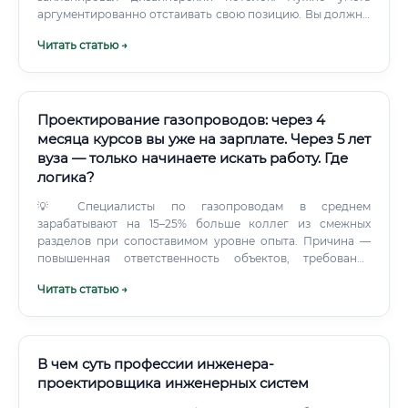
аргументированно отстаивать свою позицию. Вы должны
уметь объяснить, почему нельзя ставить воздуховод
Читать статью →
меньшего сечения или отказываться от шумглушителя.
Проектирование газопроводов: через 4
месяца курсов вы уже на зарплате. Через 5 лет
вуза — только начинаете искать работу. Где
логика?
💡 Специалисты по газопроводам в среднем
зарабатывают на 15–25% больше коллег из смежных
разделов при сопоставимом уровне опыта. Причина —
повышенная ответственность объектов, требования
промышленной безопасности и хронический кадровый
Читать статью →
дефицит. Карьерный рост: есть ли перспективы ✅
Карьерная лестница в проектировании газопроводов —
одна из самых чётких и прозрачных в инженерной сфере:
Стажёр / чертёжник ↓ Техник-проектировщик ↓ Инженер-
проектировщик 3 категории ↓ Инженер-проектировщик 2
В чем суть профессии инженера-
категории ↓ Инженер-проектировщик 1 категории ↓
проектировщика инженерных систем
Ведущий инженер-проектировщик ↓ Главный специалист