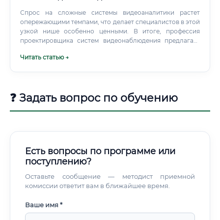
Спрос на сложные системы видеоаналитики растет
опережающими темпами, что делает специалистов в этой
узкой нише особенно ценными. В итоге, профессия
проектировщика систем видеонаблюдения предлагает
уникальный баланс: это инженерная креативность, а не
Читать статью →
физический труд; это создание новых систем, а не просто
их поддержка; это работа на острие технологий в самой
динамичной из всех сфер безопасности.
❓ Задать вопрос по обучению
Есть вопросы по программе или
поступлению?
Оставьте сообщение — методист приемной
комиссии ответит вам в ближайшее время.
Ваше имя *