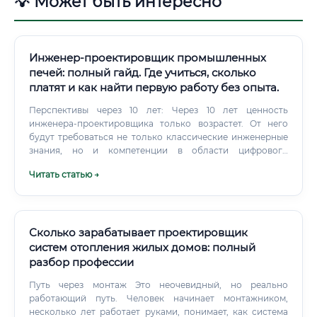
💡 Может быть интересно
Инженер-проектировщик промышленных
печей: полный гайд. Где учиться, сколько
платят и как найти первую работу без опыта.
Перспективы через 10 лет: Через 10 лет ценность
инженера-проектировщика только возрастет. От него
будут требоваться не только классические инженерные
знания, но и компетенции в области цифрового
моделирования (CFD-анализ), работы с "цифровыми
Читать статью →
двойниками" объектов, интеграции печей в
автоматизированные производственные линии
(Индустрия 4.0). Уровень дохода: от стажера до ведущего
специалиста Заработная плата в данной сфере напрямую
зависит от опыта, квалификации, сложности проектов и
Сколько зарабатывает проектировщик
региона.
систем отопления жилых домов: полный
разбор профессии
Путь через монтаж Это неочевидный, но реально
работающий путь. Человек начинает монтажником,
несколько лет работает руками, понимает, как система