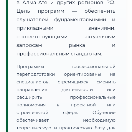
в Алма-Ате и других регионов РФ.
Цель программ — обеспечить
слушателей фундаментальными и
прикладными знаниями,
соответствующими актуальным
🚚
Расчет логистики оригиналов:
запросам рынка и
• Маршрут транзита:
~1 893 км
• Экспресс-доставка СДЭК / Почтой:
3–5 рабочих дней
профессиональным стандартам.
📜 Документы и аккредитация
ФИС ФРДО
Программы профессиональной
переподготовки ориентированы на
специалистов, стремящихся сменить
направление деятельности или
🔍
Нажмите на документ для увеличения и просмотра
расширить профессиональные
полномочия в проектной или
строительной сфере. Обучение
обеспечивает необходимую
теоретическую и практическую базу для