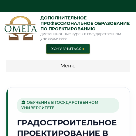
ДОПОЛНИТЕЛЬНОЕ
ПРОФЕССИОНАЛЬНОЕ ОБРАЗОВАНИЕ
ПО ПРОЕКТИРОВАНИЮ
дистанционные курсы в государственном
университете
ХОЧУ УЧИТЬСЯ
➜
Меню
💰 ПРОГРАММЫ И СТОИМОСТЬ
Стоимость по программам обучения "Проектирование"
🏛 ОБУЧЕНИЕ В ГОСУДАРСТВЕННОМ
УНИВЕРСИТЕТЕ
🌆
ГРАДОСТРОИТЕЛЬНОЕ
ПРОЕКТИРОВАНИЕ В
Г. АЛМА-АТА