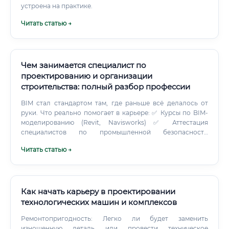
устроена на практике.
Читать статью →
Чем занимается специалист по
проектированию и организации
строительства: полный разбор профессии
BIM стал стандартом там, где раньше всё делалось от
руки. Что реально помогает в карьере: ✅ Курсы по BIM-
моделированию (Revit, Navisworks) ✅ Аттестация
специалистов по промышленной безопасности
(Ростехнадзор) ✅ Курсы повышения квалификации по
Читать статью →
организации строительного производства ✅ Программы
MBA или Executive в управлении проектами для тех, кто
метит в руководство ✅ Аттестация специалистов в СРО ✅
Курсы по управлению строительными проектами (PMI
PMBOK, Prince2) Среди онлайн-платформ стоит обратить
Как начать карьеру в проектировании
внимание на «Национальный исследовательский центр
технологических машин и комплексов
строительства», платформы Coursera и Stepik (там есть
Ремонтопригодность: Легко ли будет заменить
курсы по BIM и управлению проектами), а также
изношенную деталь или провести техническое