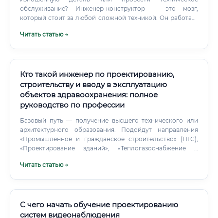
официальные программы повышения квалификации при
обслуживание? Инженер-конструктор — это мозг,
строительных вузах. В строительстве это работает лучше,
который стоит за любой сложной техникой. Он работает
чем в большинстве других отраслей.
на стыке физики, математики, материаловедения,
Читать статью →
информатики и даже экономики, чтобы создать
эффективное и надежное производственное
оборудование.
Кто такой инженер по проектированию,
строительству и вводу в эксплуатацию
объектов здравоохранения: полное
руководство по профессии
Базовый путь — получение высшего технического или
архитектурного образования. Подойдут направления
«Промышленное и гражданское строительство» (ПГС),
«Проектирование зданий», «Теплогазоснабжение и
вентиляция» или «Биомедицинская инженерия».
Читать статью →
С чего начать обучение проектированию
систем видеонаблюдения