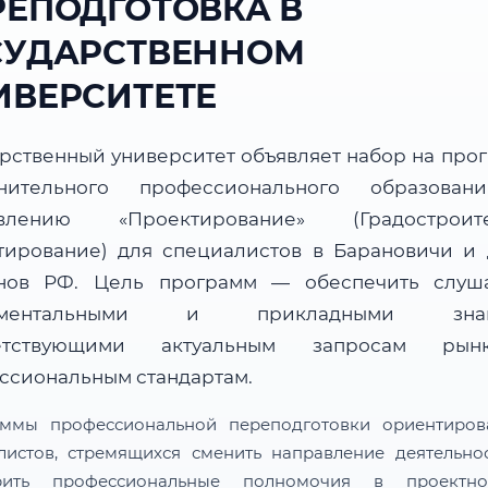
РЕПОДГОТОВКА В
СУДАРСТВЕННОМ
ИВЕРСИТЕТЕ
арственный университет объявляет набор на про
нительного профессионального образова
авлению «Проектирование» (Градостроите
тирование) для специалистов в Барановичи и 
нов РФ. Цель программ — обеспечить слуш
аментальными и прикладными знан
ветствующими актуальным запросам ры
ссиональным стандартам.
ммы профессиональной переподготовки ориентиро
листов, стремящихся сменить направление деятельно
рить профессиональные полномочия в проектн