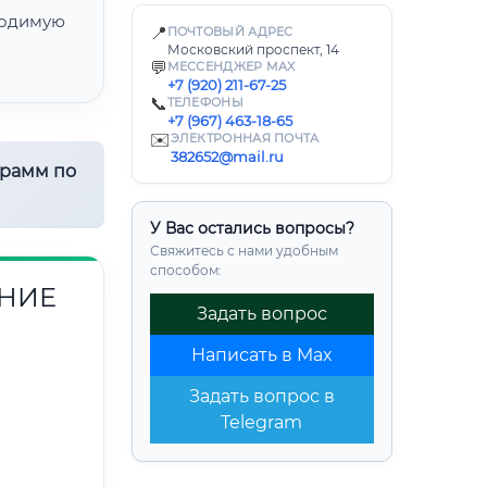
одимую
📍
ПОЧТОВЫЙ АДРЕС
Московский проспект, 14
💬
МЕССЕНДЖЕР MAX
+7 (920) 211-67-25
📞
ТЕЛЕФОНЫ
+7 (967) 463-18-65
✉️
ЭЛЕКТРОННАЯ ПОЧТА
382652@mail.ru
грамм по
У Вас остались вопросы?
Свяжитесь с нами удобным
способом:
НИЕ
Задать вопрос
Написать в Max
Задать вопрос в
Telegram