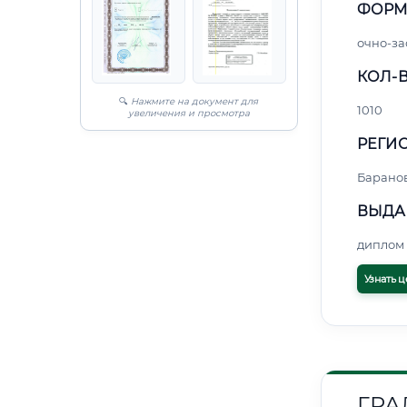
ФОРМ
очно-за
КОЛ-В
🔍
Нажмите на документ для
1010
увеличения и просмотра
РЕГИО
Барано
ВЫДА
диплом 
Узнать ц
ГРА