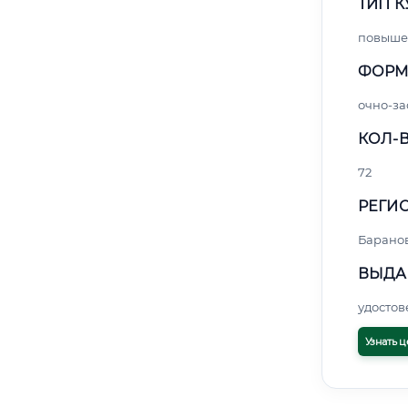
ТИП К
повыше
ФОРМ
очно-за
КОЛ-В
72
РЕГИО
Барано
ВЫДА
удосто
Узнать ц