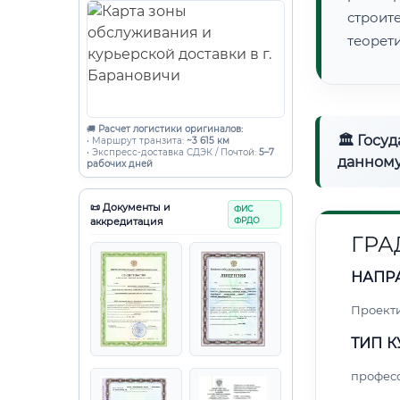
строи
теорет
🚚
Расчет логистики оригиналов:
🏛 Госу
• Маршрут транзита:
~3 615 км
• Экспресс-доставка СДЭК / Почтой:
5–7
данному
рабочих дней
📜 Документы и
ФИС
аккредитация
ФРДО
ГРА
НАПР
Проект
ТИП К
профес