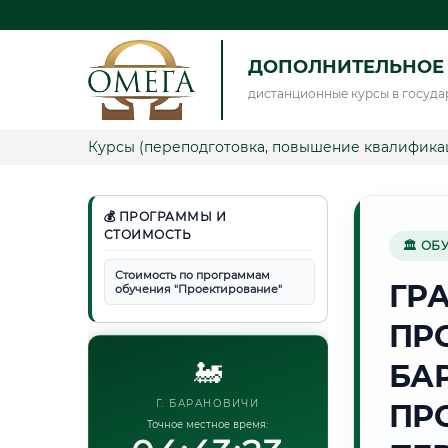
ДОПОЛНИТЕЛЬНОЕ
дистанционные курсы в госуда
Курсы (переподготовка, повышение квалифика
💰 ПРОГРАММЫ И
СТОИМОСТЬ
🏛 ОБ
Стоимость по программам
ГР
обучения "Проектирование"
ПР
🚂
БА
Г. БАРАНОВИЧИ
ПР
Точное местное время: