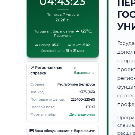
04:43:24
ПЕ
ГО
Пятница, 7 Августа
2026 г.
УН
+27°C
Погода в г. Барановичи:
☁️
,
Пасмурно
Госуд
🌅 Восход:
05:41
🌇 Закат:
21:02
Световой день:
15 ч. 21 мин.
допол
напр
📍 Региональная
г.
проек
справка
Барановичи
регио
Субъект:
Республика Беларусь
фунд
Тел. код:
+375 (163)
соот
Почтовые индексы:
225400–225415
профе
Часовой пояс:
UTC+3
Формат учебы:
Дистанционно
Програ
специа
🗺️ Зона обслуживания: г. Барановичи
расши