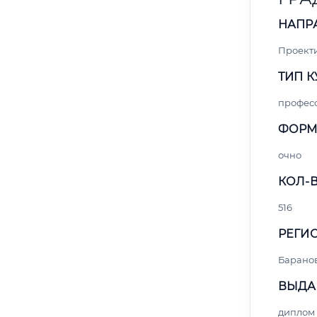
НАПР
Проект
ТИП К
профес
ФОРМ
очно
КОЛ-В
516
РЕГИО
Барано
ВЫДА
диплом 