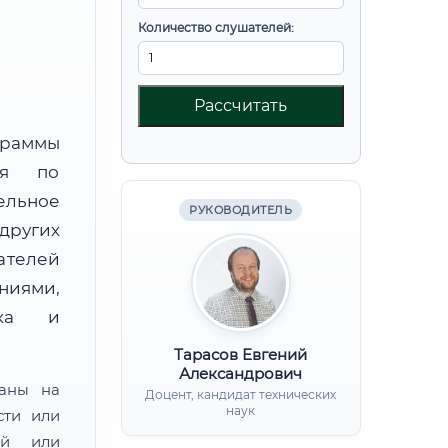
Количество слушателей:
Рассчитать
граммы
ния по
льное
РУКОВОДИТЕЛЬ
других
ателей
иями,
нка и
Тарасов Евгений
Александрович
ваны на
Доцент, кандидат технических
наук
сти или
ой или