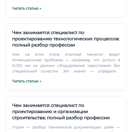
Читать статью →
Чем занимается специалист по
проектированию технологических процессов:
полный разбор профессии
Уже на этом этапе опытный технолог видит
потенциальные проблемы — например, что допуск в
0,005 мм на данном оборудовании недостижим без
специальной оснастки. Это значит — определить
последовательность операций: заготовительные,
Читать статью →
токарные, фрезерные, шлифовальные, термические,
контрольные. Каждая операция получает свой номер,
своё оборудование, свои режимы.
Чем занимается специалист по
проектированию и организации
строительства: полный разбор профессии
Утром — разбор технической документации, днём —