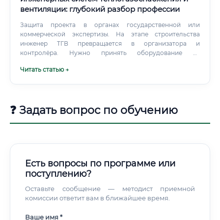
вентиляции: глубокий разбор профессии
Защита проекта в органах государственной или
коммерческой экспертизы. На этапе строительства
инженер ТГВ превращается в организатора и
контролёра. Нужно принять оборудование от
поставщиков, проверить качество сварных швов на
Читать статью →
газопроводе и проследить за герметичностью
воздуховодов.
❓ Задать вопрос по обучению
Есть вопросы по программе или
поступлению?
Оставьте сообщение — методист приемной
комиссии ответит вам в ближайшее время.
Ваше имя *