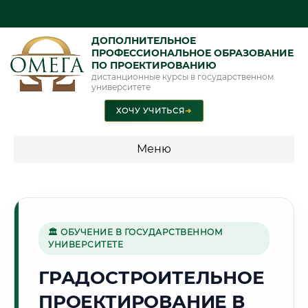
ДОПОЛНИТЕЛЬНОЕ
ПРОФЕССИОНАЛЬНОЕ ОБРАЗОВАНИЕ
ПО ПРОЕКТИРОВАНИЮ
дистанционные курсы в государственном
университете
ХОЧУ УЧИТЬСЯ
➜
Меню
💰 ПРОГРАММЫ И СТОИМОСТЬ
Стоимость по программам обучения "Проектирование"
🏛 ОБУЧЕНИЕ В ГОСУДАРСТВЕННОМ
УНИВЕРСИТЕТЕ
🏭
ГРАДОСТРОИТЕЛЬНОЕ
ПРОЕКТИРОВАНИЕ В
Г. ЧЕРЕПОВЕЦ