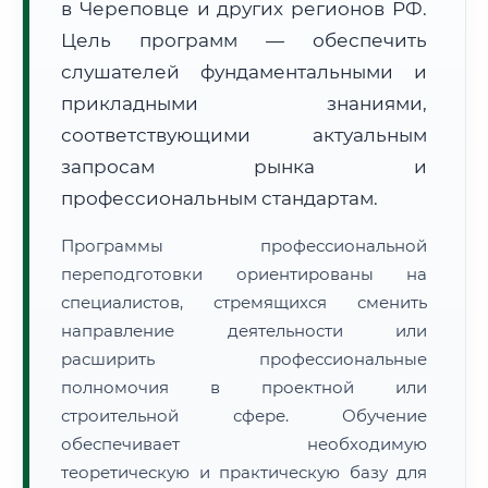
в Череповце и других регионов РФ.
Цель программ — обеспечить
слушателей фундаментальными и
прикладными знаниями,
соответствующими актуальным
🚚
Расчет логистики оригиналов:
запросам рынка и
• Маршрут транзита:
~2 705 км
• Экспресс-доставка СДЭК / Почтой:
4–6 рабочих дней
профессиональным стандартам.
📜 Документы и аккредитация
ФИС ФРДО
Программы профессиональной
переподготовки ориентированы на
специалистов, стремящихся сменить
направление деятельности или
🔍
Нажмите на документ для увеличения и просмотра
расширить профессиональные
полномочия в проектной или
строительной сфере. Обучение
обеспечивает необходимую
теоретическую и практическую базу для