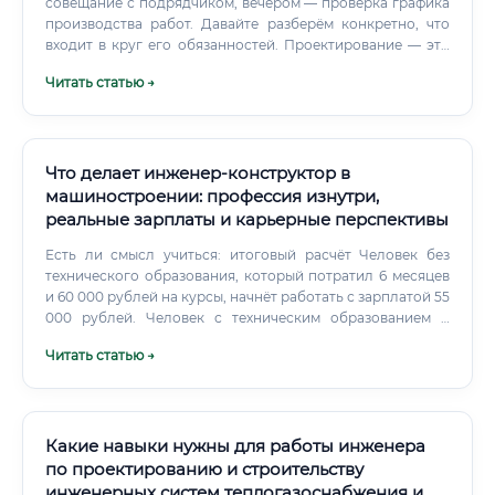
совещание с подрядчиком, вечером — проверка графика
производства работ. Давайте разберём конкретно, что
входит в круг его обязанностей. Проектирование — это
первая большая зона ответственности.
Читать статью →
Что делает инженер-конструктор в
машиностроении: профессия изнутри,
реальные зарплаты и карьерные перспективы
Есть ли смысл учиться: итоговый расчёт Человек без
технического образования, который потратил 6 месяцев
и 60 000 рублей на курсы, начнёт работать с зарплатой 55
000 рублей. Человек с техническим образованием и
курсами по современным CAD-системам двигается
Читать статью →
быстрее.
Какие навыки нужны для работы инженера
по проектированию и строительству
инженерных систем теплогазоснабжения и