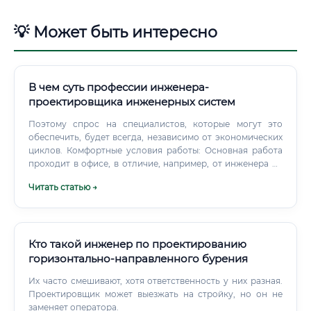
💡 Может быть интересно
В чем суть профессии инженера-
проектировщика инженерных систем
Поэтому спрос на специалистов, которые могут это
обеспечить, будет всегда, независимо от экономических
циклов. Комфортные условия работы: Основная работа
проходит в офисе, в отличие, например, от инженера на
стройке, который постоянно находится «в поле» в любых
Читать статью →
погодных условиях. Высокий потенциал для роста:
Четкая карьерная лестница и возможность постоянно
повышать свою стоимость на рынке труда за счет
освоения новых технологий делают эту профессию
привлекательной для амбициозных людей.
Кто такой инженер по проектированию
горизонтально-направленного бурения
Их часто смешивают, хотя ответственность у них разная.
Проектировщик может выезжать на стройку, но он не
заменяет оператора.