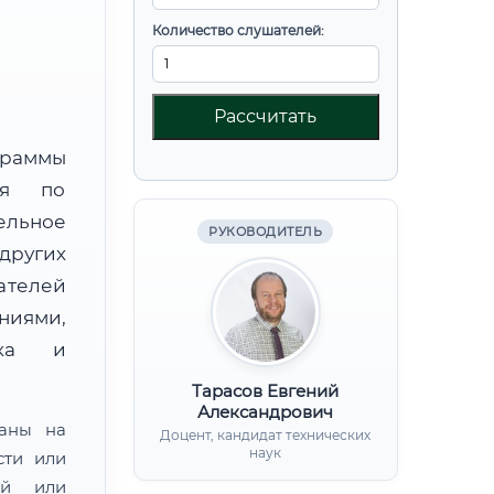
Количество слушателей:
Рассчитать
граммы
ния по
льное
РУКОВОДИТЕЛЬ
других
ателей
иями,
нка и
Тарасов Евгений
Александрович
ваны на
Доцент, кандидат технических
наук
сти или
ой или