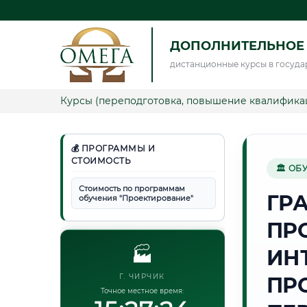
ДОПОЛНИТЕЛЬНОЕ
дистанционные курсы в госуда
Курсы (переподготовка, повышение квалифика
💰 ПРОГРАММЫ И
СТОИМОСТЬ
🏛 ОБ
Стоимость по программам
ГР
обучения "Проектирование"
ПР
🏭
ИН
Г. ЧИРЧИК
ПР
Точное местное время: