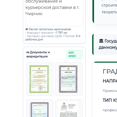
строи
теорет
🚚
Расчет логистики оригиналов:
• Маршрут транзита:
~1 797 км
• Экспресс-доставка СДЭК / Почтой:
3–4
рабочих дня
🏛 Госу
данному
📜 Документы и
ФИС
аккредитация
ФРДО
ГРА
НАПР
Проект
ТИП К
профес