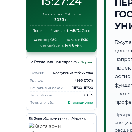
15:27:25
ПЕ
ГО
Воскресенье, 9 Августа
2026 г.
УН
+36°C
Погода в г. Чирчик:
☀️
,
Ясно
🌅 Восход:
05:24
🌇 Закат:
19:30
Госуд
Световой день:
14 ч. 6 мин.
допол
напр
📍 Региональная справка
г. Чирчик
проек
Субъект:
Республика Узбекистан
регио
Тел. код:
+998 (7071)
фунд
Почтовые индексы:
111700–111720
соот
Часовой пояс:
UTC+5
профе
Формат учебы:
Дистанционно
Програ
🗺️ Зона обслуживания: г. Чирчик
специа
расши