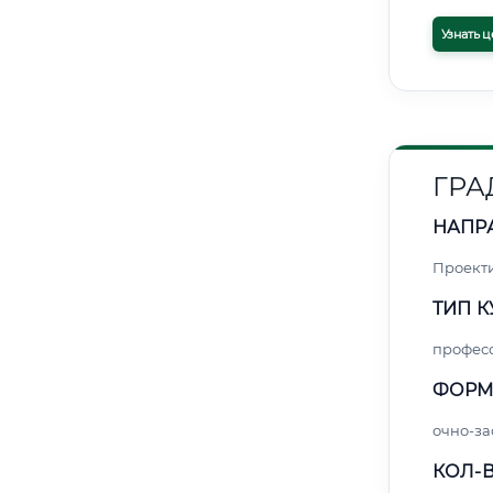
Узнать ц
ГРА
НАПР
Проект
ТИП К
профес
ФОРМ
очно-за
КОЛ-В