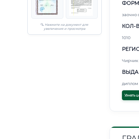
ФОРМ
заочно
🔍
Нажмите на документ для
КОЛ-В
увеличения и просмотра
1010
РЕГИО
Чирчик
ВЫДА
диплом 
Узнать ц
ГРА