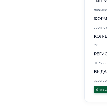
ТИП К
повыше
ФОРМ
заочно
КОЛ-В
72
РЕГИО
Чирчик
ВЫДА
удосто
Узнать ц