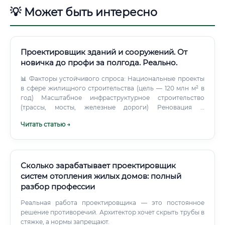
💡 Может быть интересно
Проектировщик зданий и сооружений. От
новичка до профи за полгода. Реально.
📊 Факторы устойчивого спроса: Национальные проекты
в сфере жилищного строительства (цель — 120 млн м² в
год) Масштабное инфраструктурное строительство
(трассы, мосты, железные дороги) Реновация и
реконструкция жилого фонда в крупных городах
Читать статью →
Промышленное строительство в рамках
импортозамещения Развитие логистической
инфраструктуры Не исчезнет ли профессия из-за ИИ ⚠️
Это честный и важный вопрос. Ответ: нет, профессия не
исчезнет, но трансформируется. ✅ ИИ становится
Сколько зарабатывает проектировщик
инструментом, который ускоряет работу
систем отопления жилых домов: полный
проектировщика, а не заменяет его.
разбор профессии
Реальная работа проектировщика — это постоянное
решение противоречий. Архитектор хочет скрыть трубы в
стяжке, а нормы запрещают.