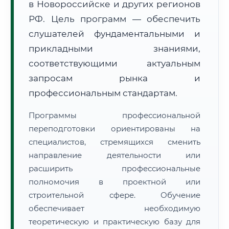
в Новороссийске и других регионов
РФ. Цель программ — обеспечить
слушателей фундаментальными и
прикладными знаниями,
соответствующими актуальным
🚚
Расчет логистики оригиналов:
запросам рынка и
• Маршрут транзита:
~3 365 км
• Экспресс-доставка СДЭК / Почтой:
5–7 рабочих дней
профессиональным стандартам.
📜 Документы и аккредитация
ФИС ФРДО
Программы профессиональной
переподготовки ориентированы на
специалистов, стремящихся сменить
направление деятельности или
🔍
Нажмите на документ для увеличения и просмотра
расширить профессиональные
полномочия в проектной или
строительной сфере. Обучение
обеспечивает необходимую
теоретическую и практическую базу для