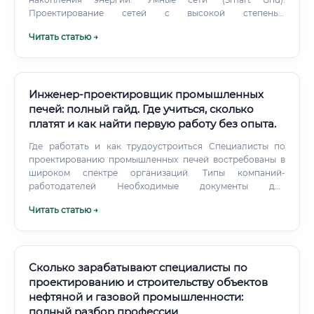
Проектирование сетей с высокой степенью
автоматизации и цифровизации. Искусственный
Читать статью →
интеллект станет не заменой, а мощным инструментом в
руках инженера.
Инженер-проектировщик промышленных
печей: полный гайд. Где учиться, сколько
платят и как найти первую работу без опыта.
Где работать и как трудоустроиться Специалисты по
проектированию промышленных печей востребованы в
широком спектре организаций. Типы компаний-
работодателей Необходимые документы для
трудоустройства: Резюме: С четким описанием навыков,
Читать статью →
знаний ПО и опыта.
Сколько зарабатывают специалисты по
проектированию и строительству объектов
нефтяной и газовой промышленности:
полный разбор профессии