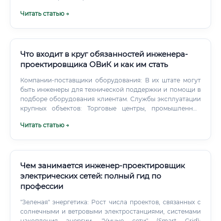
Читать статью →
Что входит в круг обязанностей инженера-
проектировщика ОВиК и как им стать
Компании-поставщики оборудования: В их штате могут
быть инженеры для технической поддержки и помощи в
подборе оборудования клиентам. Службы эксплуатации
крупных объектов: Торговые центры, промышленные
предприятия, аэропорты нуждаются в специалистах для
Читать статью →
обслуживания и модернизации существующих систем.
Стандартный пакет включает: паспорт, СНИЛС, ИНН,
трудовую книжку (или сведения о трудовой
деятельности), документы воинского учета.
Чем занимается инженер-проектировщик
электрических сетей: полный гид по
профессии
"Зеленая" энергетика: Рост числа проектов, связанных с
солнечными и ветровыми электростанциями, системами
накопления энергии. "Умные сети" (Smart Grid):