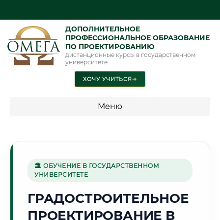
ДОПОЛНИТЕЛЬНОЕ
ПРОФЕССИОНАЛЬНОЕ ОБРАЗОВАНИЕ
ПО ПРОЕКТИРОВАНИЮ
дистанционные курсы в государственном
университете
ХОЧУ УЧИТЬСЯ
➜
Меню
💰 ПРОГРАММЫ И СТОИМОСТЬ
Стоимость по программам обучения "Проектирование"
🏛 ОБУЧЕНИЕ В ГОСУДАРСТВЕННОМ
УНИВЕРСИТЕТЕ
⚓
ГРАДОСТРОИТЕЛЬНОЕ
ПРОЕКТИРОВАНИЕ В
Г. НОВОРОССИЙСК