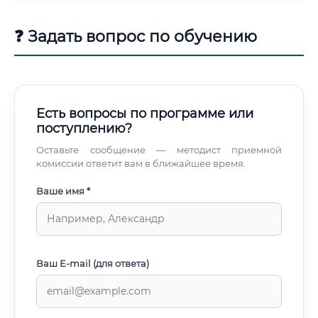
региональные программы реновации, капитального
ремонта и развития ЖКХ обеспечивают стабильный
❓ Задать вопрос по обучению
государственный заказ на проектирование.
Есть вопросы по программе или
поступлению?
Оставьте сообщение — методист приемной
комиссии ответит вам в ближайшее время.
Ваше имя *
Ваш E-mail (для ответа)