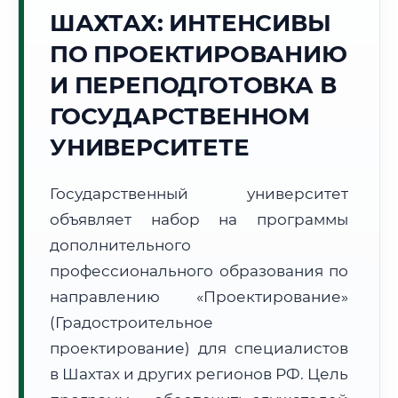
Точное местное время:
ШАХТАХ: ИНТЕНСИВЫ
17:23:01
ПО ПРОЕКТИРОВАНИЮ
Пятница, 7 Августа
И ПЕРЕПОДГОТОВКА В
2026 г.
ГОСУДАРСТВЕННОМ
+35°C
Погода в г. Шахты:
⛅
,
Переменная облачность
УНИВЕРСИТЕТЕ
🌅 Восход:
05:04
🌇 Закат:
19:45
Световой день:
14 ч. 41 мин.
Государственный университет
📍 Региональная справка
г. Шахты
объявляет набор на программы
дополнительного
Субъект:
Ростовская область
профессионального образования по
Тел. код:
+7 (8636)
Почтовые индексы:
346500–346599
направлению «Проектирование»
Часовой пояс:
МСК (UTC+3)
(Градостроительное
Формат учебы:
Дистанционно
проектирование) для специалистов
в Шахтах и других регионов РФ. Цель
🗺️ Зона обслуживания: г. Шахты