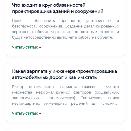
Что входит в круг обязанностей
проектировщика зданий и сооружений
Цель – обеспечить прочность, устойчивость и
безопасность сооружения. Создание детализированных
чертежей (рабочих чертежей), по которым строители
будут непосредственно выполнять работы на объекте.
Читать статью →
Какая зарплата у инженера-проектировщика
автомобильных дорог и как им стать
Выбор оптимального варианта трассы с учетом
множества неформализуемых факторов (социальных,
экологических, экономических). Творческий поиск
нестандартных инженерных решений для сложных
участков. Через 10 лет инженер-проектировщик дорог
Читать статью →
будет не просто чертежником, а "инфраструктурным
архитектором" или "менеджером цифровой модели
дороги".