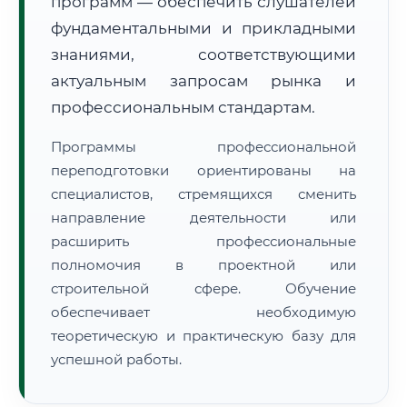
программ — обеспечить слушателей
фундаментальными и прикладными
знаниями, соответствующими
актуальным запросам рынка и
профессиональным стандартам.
🚚
Расчет логистики оригиналов:
• Маршрут транзита:
~3 022 км
Программы профессиональной
• Экспресс-доставка СДЭК / Почтой:
4–6 рабочих дней
переподготовки ориентированы на
специалистов, стремящихся сменить
📜 Документы и аккредитация
ФИС ФРДО
направление деятельности или
расширить профессиональные
полномочия в проектной или
🔍
Нажмите на документ для увеличения и просмотра
строительной сфере. Обучение
обеспечивает необходимую
теоретическую и практическую базу для
успешной работы.