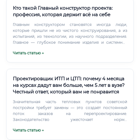
Кто такой Главный конструктор проекта:
профессия, которая держит всё на себе
Главным конструктором становятся иногда люди,
которые пришли не из чистого конструирования, а из
испытаний, из технологии, из научного подразделения.
Главное — глубокое понимание изделия и системное
видение. Профессия главного конструктора проекта —
Читать статью →
одна из немногих в инженерном мире, где технический и
управленческий масштаб сходятся в одной точке.
Проектировщик ИТП и ЦТП: почему 4 месяца
на курсах дадут вам больше, чем 5 лет в вузе?
Честный ответ, который вам не понравится
Значительная часть тепловых пунктов советской
постройки требует замены — это создаёт постоянный
поток заказов на перепроектирование.
Законодательство ужесточает нормы
энергопотребления, что вынуждает управляющие
Читать статью →
компании и застройщиков переходить на современные
ИТП с автоматическим регулированием. Федеральные и