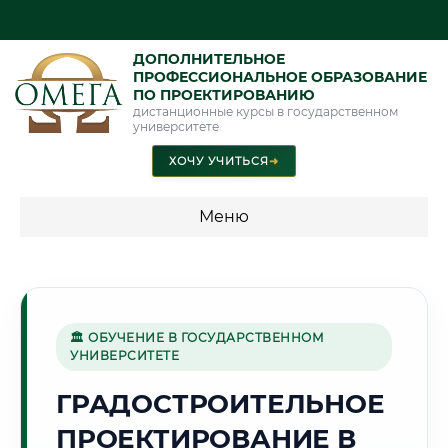
ДОПОЛНИТЕЛЬНОЕ
ПРОФЕССИОНАЛЬНОЕ ОБРАЗОВАНИЕ
ПО ПРОЕКТИРОВАНИЮ
дистанционные курсы в государственном
университете
ХОЧУ УЧИТЬСЯ
➜
Меню
💰 ПРОГРАММЫ И СТОИМОСТЬ
Стоимость по программам обучения "Проектирование"
🏛 ОБУЧЕНИЕ В ГОСУДАРСТВЕННОМ
УНИВЕРСИТЕТЕ
⛏️
ГРАДОСТРОИТЕЛЬНОЕ
ПРОЕКТИРОВАНИЕ В
Г. ШАХТЫ