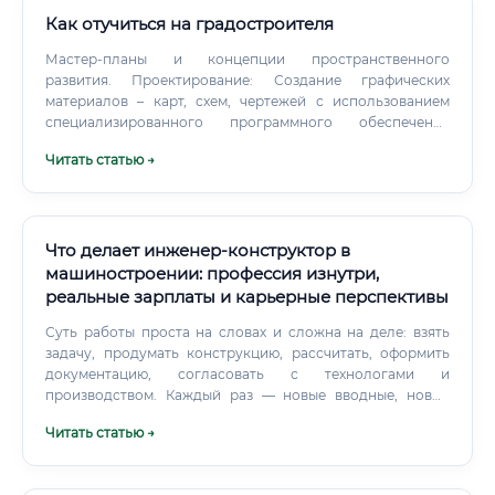
Как отучиться на градостроителя
Мастер-планы и концепции пространственного
развития. Проектирование: Создание графических
материалов – карт, схем, чертежей с использованием
специализированного программного обеспечения
(AutoCAD, GIS-системы, Archicad). Согласование и защита
Читать статью →
проектов: Взаимодействие с государственными
органами, экспертизой, заказчиками и общественностью.
Что делает инженер-конструктор в
машиностроении: профессия изнутри,
реальные зарплаты и карьерные перспективы
Суть работы проста на словах и сложна на деле: взять
задачу, продумать конструкцию, рассчитать, оформить
документацию, согласовать с технологами и
производством. Каждый раз — новые вводные, новые
ограничения, новые материалы.
Читать статью →