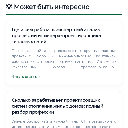
💡 Может быть интересно
Где и кем работать: экспертный анализ
профессии инженера-проектировщика
тепловых сетей
Также высокий доход возможен в крупных частных
проектных бюро и инжиниринговых компаниях,
работающих с промышленными гигантами. Стоимость
качественных курсов профессиональной
переподготовки варьируется от 60 000 до 150 000
Читать статью →
рублей. При стартовой зарплате в 60 000 рублей,
вычитая расходы на жизнь, полная окупаемость
инвестиций в обучение достигается в среднем за 4-8
месяцев, что является крайне высоким показателем.
Сколько зарабатывает проектировщик
систем отопления жилых домов: полный
разбор профессии
Умение быстро найти нужный пункт СП, правильно его
интерпретировать и применить к конкретной задаче —