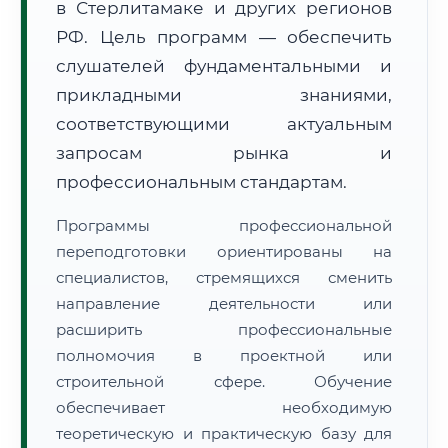
в Стерлитамаке и других регионов
РФ. Цель программ — обеспечить
слушателей фундаментальными и
прикладными знаниями,
соответствующими актуальным
🚚
Расчет логистики оригиналов:
запросам рынка и
• Маршрут транзита:
~1 745 км
• Экспресс-доставка СДЭК / Почтой:
2–3 рабочих дня
профессиональным стандартам.
📜 Документы и аккредитация
ФИС ФРДО
Программы профессиональной
переподготовки ориентированы на
специалистов, стремящихся сменить
направление деятельности или
🔍
Нажмите на документ для увеличения и просмотра
расширить профессиональные
полномочия в проектной или
строительной сфере. Обучение
обеспечивает необходимую
теоретическую и практическую базу для