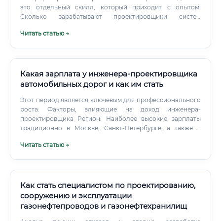
это отдельный скилл, который приходит с опытом.
Сколько зарабатывают проектировщики систем
отопления Вот здесь начинается самое интересное.
Читать статью →
Какая зарплата у инженера-проектировщика
автомобильных дорог и как им стать
Этот период является ключевым для профессионального
роста. Факторы, влияющие на доход инженера-
проектировщика Регион: Наиболее высокие зарплаты
традиционно в Москве, Санкт-Петербурге, а также в
северных и дальневосточных регионах, где реализуются
Читать статью →
крупные инфраструктурные проекты (например,
связанные с добычей полезных ископаемых). В
центральных и южных регионах уровень дохода может
быть на 20-30% ниже.
Как стать специалистом по проектированию,
сооружению и эксплуатации
газонефтепроводов и газонефтехранилищ