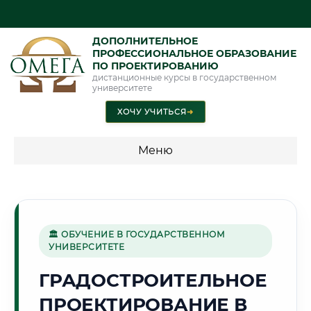
ДОПОЛНИТЕЛЬНОЕ
ПРОФЕССИОНАЛЬНОЕ ОБРАЗОВАНИЕ
ПО ПРОЕКТИРОВАНИЮ
дистанционные курсы в государственном
университете
ХОЧУ УЧИТЬСЯ
➜
Меню
💰 ПРОГРАММЫ И СТОИМОСТЬ
Стоимость по программам обучения "Проектирование"
🏛 ОБУЧЕНИЕ В ГОСУДАРСТВЕННОМ
УНИВЕРСИТЕТЕ
🏭
ГРАДОСТРОИТЕЛЬНОЕ
ПРОЕКТИРОВАНИЕ В
Г. СТЕРЛИТАМАК