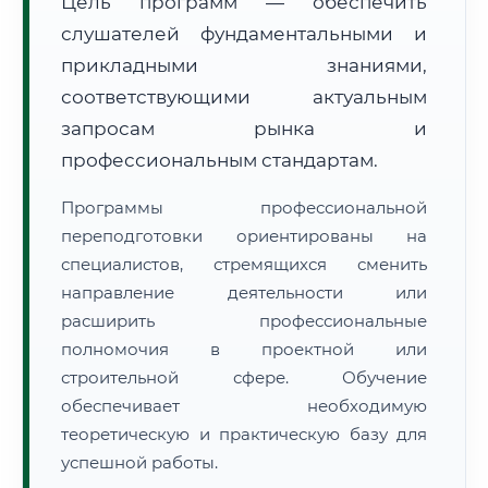
Цель программ — обеспечить
слушателей фундаментальными и
прикладными знаниями,
соответствующими актуальным
запросам рынка и
🚚
Расчет логистики оригиналов:
профессиональным стандартам.
• Маршрут транзита:
~2 691 км
• Экспресс-доставка СДЭК / Почтой:
4–6 рабочих дней
Программы профессиональной
переподготовки ориентированы на
📜 Документы и аккредитация
ФИС ФРДО
специалистов, стремящихся сменить
направление деятельности или
расширить профессиональные
🔍
Нажмите на документ для увеличения и просмотра
полномочия в проектной или
строительной сфере. Обучение
обеспечивает необходимую
теоретическую и практическую базу для
успешной работы.