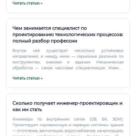
Читать статью →
основную идею, внешний вид, планировку и
функциональное зонирование объекта.
Чем занимается специалист по
проектированию технологических процессов:
полный разбор профессии
Внутри неё существует несколько устойчивых
направлений, и между ними — серьёзные различия по
инструментам, знаниям и задачам. Механическая
обработка — самая массовая специализация. Именно
здесь больше всего вакансий и наиболее чёткий
Читать статью →
карьерный путь.
Сколько получает инженер-проектировщик и
как им стать
Инженеры по внутренним сетям (ОВ, ВК, ЭОМ):
Проектируют «кровеносную и нервную системы» здания
— отопление, вентиляцию, водоснабжение, канализацию,