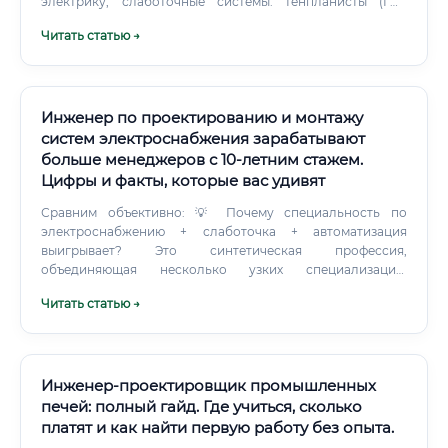
электрику, слаботочные системы. Генпланисты (ГП):
Разрабатывают план расположения здания на местности,
Читать статью →
продумывают подъездные пути, парковки, озеленение.
Специалисты по наружным сетям (НВК, ТС): Проектируют
коммуникации, которые подводятся к зданию извне.
Инженер по проектированию и монтажу
систем электроснабжения зарабатывают
больше менеджеров с 10-летним стажем.
Цифры и факты, которые вас удивят
Сравним объективно: 💡 Почему специальность по
электроснабжению + слаботочка + автоматизация
выигрывает? Это синтетическая профессия,
объединяющая несколько узких специализаций.
Специалист, владеющий всем спектром — от силовой
Читать статью →
электрики до программирования BMS — становится
практически незаменимым и может диктовать условия
рынку труда.
Инженер-проектировщик промышленных
печей: полный гайд. Где учиться, сколько
платят и как найти первую работу без опыта.