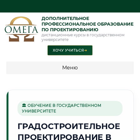
ДОПОЛНИТЕЛЬНОЕ
ПРОФЕССИОНАЛЬНОЕ ОБРАЗОВАНИЕ
ПО ПРОЕКТИРОВАНИЮ
дистанционные курсы в государственном
университете
ХОЧУ УЧИТЬСЯ
➜
Меню
💰 ПРОГРАММЫ И СТОИМОСТЬ
Стоимость по программам обучения "Проектирование"
🏛 ОБУЧЕНИЕ В ГОСУДАРСТВЕННОМ
УНИВЕРСИТЕТЕ
🌾
ГРАДОСТРОИТЕЛЬНОЕ
ПРОЕКТИРОВАНИЕ В
Г. ТАМБОВ