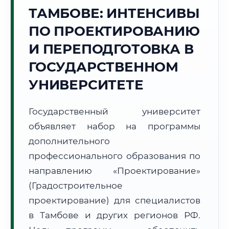
Точное местное время:
ТАМБОВЕ: ИНТЕНСИВЫ
19:08:22
ПО ПРОЕКТИРОВАНИЮ
Суббота, 8 Августа
И ПЕРЕПОДГОТОВКА В
2026 г.
ГОСУДАРСТВЕННОМ
+29°C
Погода в г. Тамбов:
☁️
,
Пасмурно
УНИВЕРСИТЕТЕ
🌅 Восход:
04:44
🌇 Закат:
19:55
Световой день:
15 ч. 11 мин.
Государственный университет
📍 Региональная справка
г. Тамбов
объявляет набор на программы
дополнительного
Субъект:
Тамбовская область
профессионального образования по
Тел. код:
+7 (4752)
Почтовые индексы:
392000–392999
направлению «Проектирование»
Часовой пояс:
МСК (UTC+3)
(Градостроительное
Формат учебы:
Дистанционно
проектирование) для специалистов
в Тамбове и других регионов РФ.
🗺️ Зона обслуживания: г. Тамбов