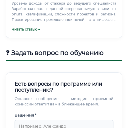
Уровень дохода: от стажера до ведущего специалиста
Заработная плата в данной сфере напрямую зависит от
опыта, квалификации, сложности проектов и региона.
Проектирование промышленных печей – это нишевая и
сложная область, поэтому уровень дохода здесь, как
Читать статью →
правило, выше среднего по инженерным
специальностям. Средний уровень заработной платы (в
рублях, для РФ) Где платят больше всего?
❓ Задать вопрос по обучению
Есть вопросы по программе или
поступлению?
Оставьте сообщение — методист приемной
комиссии ответит вам в ближайшее время.
Ваше имя *