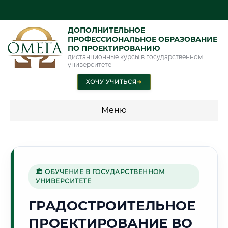
ДОПОЛНИТЕЛЬНОЕ
ПРОФЕССИОНАЛЬНОЕ ОБРАЗОВАНИЕ
ПО ПРОЕКТИРОВАНИЮ
дистанционные курсы в государственном
университете
ХОЧУ УЧИТЬСЯ
➜
Меню
💰 ПРОГРАММЫ И СТОИМОСТЬ
Стоимость по программам обучения "Проектирование"
🏛 ОБУЧЕНИЕ В ГОСУДАРСТВЕННОМ
УНИВЕРСИТЕТЕ
⛪
ГРАДОСТРОИТЕЛЬНОЕ
ПРОЕКТИРОВАНИЕ ВО
Г. ВЛАДИМИР