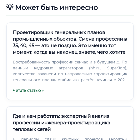
💡 Может быть интересно
Проектировщик генеральных планов
промышленных объектов. Смена профессии в
35, 40, 45 — это не поздно. Это именно тот
момент, когда вы наконец знаете, чего хотите
Востребованность профессии сейчас и в будущем ⚠️ По
данным кадровых агрегаторов (hh.ru, SuperJob),
количество вакансий по направлению «проектировщик
генерального плана» стабильно растёт начиная с 2020
года. Причин несколько: ✅ Активное строительство
Читать статью →
промышленных объектов в рамках импортозамещения ✅
Реализация инфраструктурных нацпроектов ✅ Развитие
ОЭЗ (особых экономических зон) и технопарков ✅
Строительство новых заводов, логистических
комплексов, энергообъектов ✅ Реконструкция советских
Где и кем работать: экспертный анализ
промышленных предприятий 📈 Тренд устойчивый.
профессии инженера-проектировщика
тепловых сетей
В периоды сдачи крупных проектов вероятны