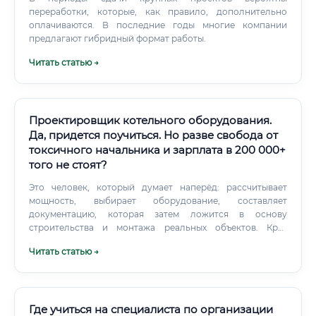
переработки, которые, как правило, дополнительно
оплачиваются. В последние годы многие компании
предлагают гибридный формат работы.
Читать статью →
Проектировщик котельного оборудования.
Да, придется поучиться. Но разве свобода от
токсичного начальника и зарплата в 200 000+
того не стоят?
Это человек, который думает наперёд: рассчитывает
мощность, выбирает оборудование, составляет
документацию, которая затем ложится в основу
строительства и монтажа реальных объектов. Круг
обязанностей: что делает специалист каждый день 🔧
Читать статью →
Список задач проектировщика котельного
оборудования широк и разнообразен.
Где учиться на специалиста по организации