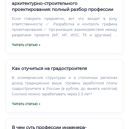
архитектурно-строительного
проектирования: полный разбор профессии
Если говорить предметно, вот что входит в зону
ответственности: ✅ Разработка и контроль графика
проектирования ✅ Организация взаимодействия между
разделами проекта (АР, КР, ИОС, ТХ и другими) ✅
Проверка комплектности проектной документации
Читать статью →
перед сдачей в экспертизу ✅ Ведение договорной
документации с субпроектировщиками ✅ Контроль
соответствия проекта нормативным требованиям (СП,
ГОСТ, ТР и т.д.) ✅ Сопровождение прохождения
государственной и негосударственной экспертизы ✅
Как отучиться на градостроителя
Координация авторского надзора на этапе
В коммерческих структурах и в столичных регионах
строительства Отдельная история — работа с
доход традиционно выше. Уровень заработной платы
техническим заданием. Многие заказчики приходят с
градостроителя в России (в рублях, до вычета налогов)
размытыми пожеланиями: «хочу красиво и чтобы
Сколько можно зарабатывать через 3-5 лет?
недорого».
Читать статью →
В чем суть профессии инженера-