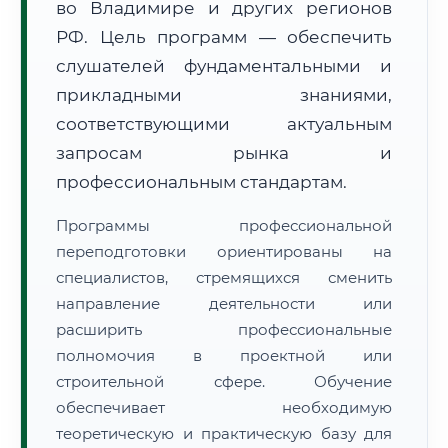
во Владимире и других регионов
РФ. Цель программ — обеспечить
слушателей фундаментальными и
прикладными знаниями,
соответствующими актуальным
🚚
Расчет логистики оригиналов:
запросам рынка и
• Маршрут транзита:
~2 633 км
• Экспресс-доставка СДЭК / Почтой:
4–6 рабочих дней
профессиональным стандартам.
📜 Документы и аккредитация
ФИС ФРДО
Программы профессиональной
переподготовки ориентированы на
специалистов, стремящихся сменить
направление деятельности или
🔍
Нажмите на документ для увеличения и просмотра
расширить профессиональные
полномочия в проектной или
строительной сфере. Обучение
обеспечивает необходимую
теоретическую и практическую базу для