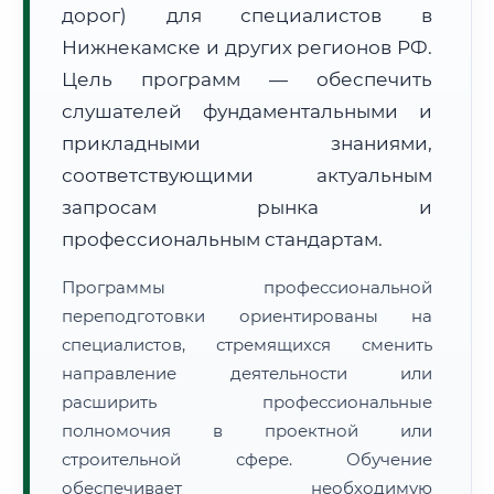
дорог) для специалистов в
Нижнекамске и других регионов РФ.
Цель программ — обеспечить
слушателей фундаментальными и
прикладными знаниями,
🚚
Расчет логистики оригиналов:
• Маршрут транзита:
соответствующими актуальным
~1 953 км
• Экспресс-доставка СДЭК / Почтой:
3–5 рабочих дней
запросам рынка и
профессиональным стандартам.
📜 Документы и аккредитация
ФИС ФРДО
Программы профессиональной
переподготовки ориентированы на
специалистов, стремящихся сменить
🔍
Нажмите на документ для увеличения и просмотра
направление деятельности или
расширить профессиональные
полномочия в проектной или
строительной сфере. Обучение
обеспечивает необходимую