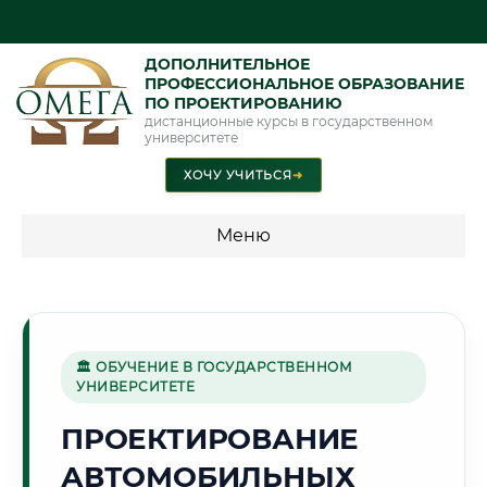
ДОПОЛНИТЕЛЬНОЕ
ПРОФЕССИОНАЛЬНОЕ ОБРАЗОВАНИЕ
ПО ПРОЕКТИРОВАНИЮ
дистанционные курсы в государственном
университете
ХОЧУ УЧИТЬСЯ
➜
Меню
💰 ПРОГРАММЫ И СТОИМОСТЬ
Стоимость по программам обучения "Проектирование"
🏛 ОБУЧЕНИЕ В ГОСУДАРСТВЕННОМ
УНИВЕРСИТЕТЕ
🏭
ПРОЕКТИРОВАНИЕ
АВТОМОБИЛЬНЫХ
Г. НИЖНЕКАМСК