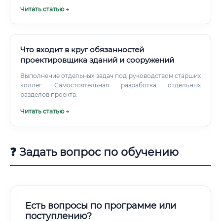
Смежные специальности: Сравнение и преимущества
Читать статью →
Проектировщик ВиВ работает в тесной связке с другими
инженерами.
Что входит в круг обязанностей
проектировщика зданий и сооружений
Выполнение отдельных задач под руководством старших
коллег. Самостоятельная разработка отдельных
разделов проекта.
Читать статью →
❓ Задать вопрос по обучению
Есть вопросы по программе или
поступлению?