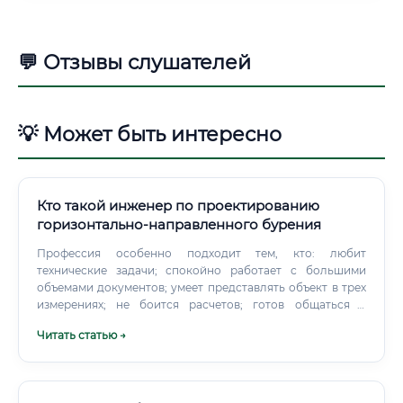
💬 Отзывы слушателей
💡 Может быть интересно
Кто такой инженер по проектированию
горизонтально-направленного бурения
Профессия особенно подходит тем, кто: любит
технические задачи; спокойно работает с большими
объемами документов; умеет представлять объект в трех
измерениях; не боится расчетов; готов общаться с
заказчиками и подрядчиками; внимательно относится к
Читать статью →
деталям; способен отвечать за принятые решения; хочет
видеть практический результат своей работы.
Необязательно быть человеком, который обожает сидеть
за компьютером.