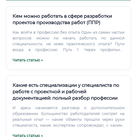
Кем можно работать в сфере разработки
проектов производства работ (ППР)
Как войти в профессию без опыта Один из самых частых
вопросов: можно ли начать работать по данной
специальности, не имея практического опыта? Пути
входа в профессию: Путь 1: Через профильное
образование. Выпускники строительных специальностей
Читать статью →
(ПГС, технология строительного производства,
промышленное и гражданское строительство) имеют
базовые знания, необходимые для старта.
Какие есть специализации у специалиста по
работе с проектной и рабочей
документацией: полный разбор профессии
И здесь начинается разговор о дополнительном
образовании. Большинство работодателей смотрят на
реальный опыт — какие объекты прошли через руки
специалиста, какие экспертизы сопровождал, с какими
системами работал. Человек с профпереподготовкой и
Читать статью →
двумя годами опыта на реальном проекте выглядит