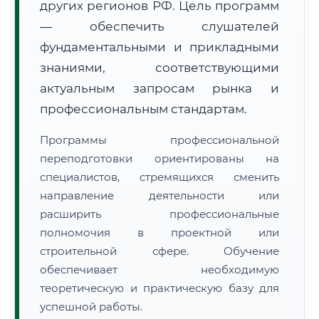
других регионов РФ. Цель программ
— обеспечить слушателей
фундаментальными и прикладными
знаниями, соответствующими
актуальным запросам рынка и
🚚
Расчет логистики оригиналов:
профессиональным стандартам.
• Маршрут транзита:
~3 064 км
• Экспресс-доставка СДЭК / Почтой:
4–6 рабочих дней
Программы профессиональной
📜 Документы и аккредитация
переподготовки ориентированы на
ФИС ФРДО
специалистов, стремящихся сменить
направление деятельности или
расширить профессиональные
🔍
Нажмите на документ для увеличения и просмотра
полномочия в проектной или
строительной сфере. Обучение
обеспечивает необходимую
теоретическую и практическую базу для
успешной работы.