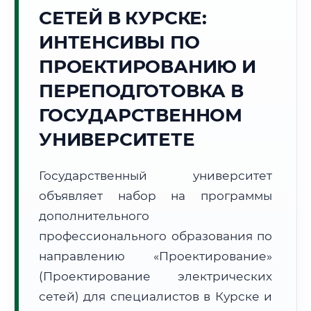
Точное местное время:
СЕТЕЙ В КУРСКЕ:
13:25:22
ИНТЕНСИВЫ ПО
Воскресенье, 9 Августа
ПРОЕКТИРОВАНИЮ И
2026 г.
ПЕРЕПОДГОТОВКА В
+21°C
Погода в г. Курск:
⛅
,
Переменная облачность
ГОСУДАРСТВЕННОМ
🌅 Восход:
05:10
🌇 Закат:
20:10
Световой день:
15 ч. 0 мин.
УНИВЕРСИТЕТЕ
📍 Региональная справка
г. Курск
Государственный университет
Субъект:
Курская область
объявляет набор на программы
Тел. код:
+7 (4712)
дополнительного
Почтовые индексы:
305000–305999
профессионального образования по
Часовой пояс:
МСК (UTC+3)
направлению «Проектирование»
Формат учебы:
Дистанционно
(Проектирование электрических
сетей) для специалистов в Курске и
🗺️ Зона обслуживания: г. Курск