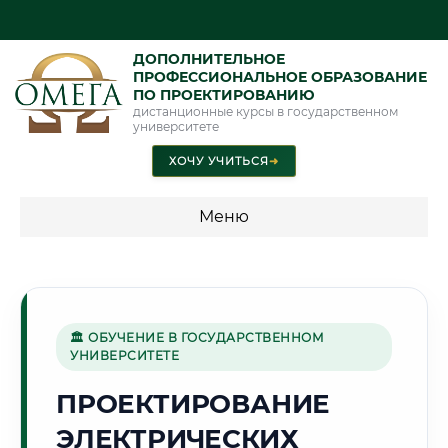
ДОПОЛНИТЕЛЬНОЕ
ПРОФЕССИОНАЛЬНОЕ ОБРАЗОВАНИЕ
ПО ПРОЕКТИРОВАНИЮ
дистанционные курсы в государственном
университете
ХОЧУ УЧИТЬСЯ
➜
Меню
💰 ПРОГРАММЫ И СТОИМОСТЬ
Стоимость по программам обучения "Проектирование"
🏛 ОБУЧЕНИЕ В ГОСУДАРСТВЕННОМ
УНИВЕРСИТЕТЕ
🌻
ПРОЕКТИРОВАНИЕ
ЭЛЕКТРИЧЕСКИХ
Г. КУРСК