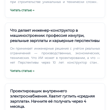
при строительстве уникальных и технически сложных
объектов.
Читать статью →
Что делает инженер-конструктор в
машиностроении: профессия изнутри,
реальные зарплаты и карьерные перспективы
Он принимает инженерные решения с учётом реальных
ограничений — производственных, экономических,
технических. Что ИИ может в проектировании, а что —
нет Перспективы через 10 лет: конструктор станет
человеком, который управляет ИИ-инструментами, а не
Читать статью →
тем, кто чертит вручную.
Проектировщик внутреннего
электроснабжения. Хватит гуглить «средняя
зарплата». Начните её получать через 4
месяца.