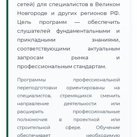
сетей) для специалистов в Великом
Новгороде и других регионов РФ.
Цель программ — обеспечить
слушателей фундаментальными и
прикладными знаниями,
🚚
Расчет логистики оригиналов:
• Маршрут транзита:
соответствующими актуальным
~3 092 км
• Экспресс-доставка СДЭК / Почтой:
4–6 рабочих дней
запросам рынка и
профессиональным стандартам.
📜 Документы и аккредитация
ФИС ФРДО
Программы профессиональной
переподготовки ориентированы на
специалистов, стремящихся сменить
🔍
Нажмите на документ для увеличения и просмотра
направление деятельности или
расширить профессиональные
полномочия в проектной или
строительной сфере. Обучение
обеспечивает необходимую