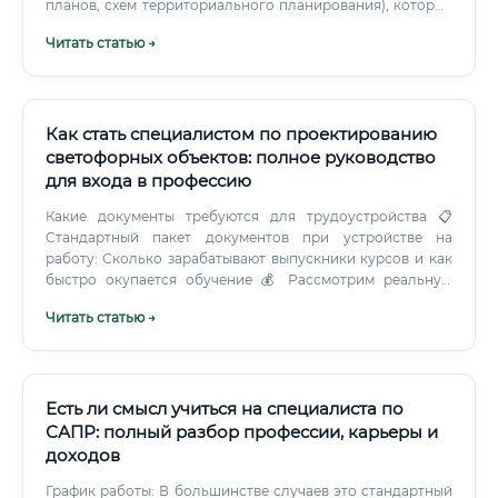
планов, схем территориального планирования), которые
определяют векторы роста города на 20-30 лет вперед.
Читать статью →
Пространственный анализ: Глубокое изучение
территории, включая ее рельеф, экологическую
обстановку, транспортную доступность,
демографическую ситуацию, экономический потенциал и
историко-культурное наследие. Функциональное
Как стать специалистом по проектированию
зонирование: Разделение территории на
светофорных объектов: полное руководство
функциональные зоны (жилые, промышленные,
для входа в профессию
рекреационные, общественно-деловые) для
предотвращения конфликтов между ними и обеспечения
Какие документы требуются для трудоустройства 📋
логичного использования земли.
Стандартный пакет документов при устройстве на
работу: Сколько зарабатывают выпускники курсов и как
быстро окупается обучение 💰 Рассмотрим реальную
финансовую картину: ✅ Инвестиция в обучение
Читать статью →
окупается исключительно быстро — в среднем за 1–2
месяца работы. Это один из лучших показателей
окупаемости среди технических специальностей. С
учётом дефицита кадров на рынке, стабильного
государственного финансирования транспортной
Есть ли смысл учиться на специалиста по
инфраструктуры и роста городских агломераций, спрос
САПР: полный разбор профессии, карьеры и
на специалистов будет только расти.
доходов
График работы: В большинстве случаев это стандартный