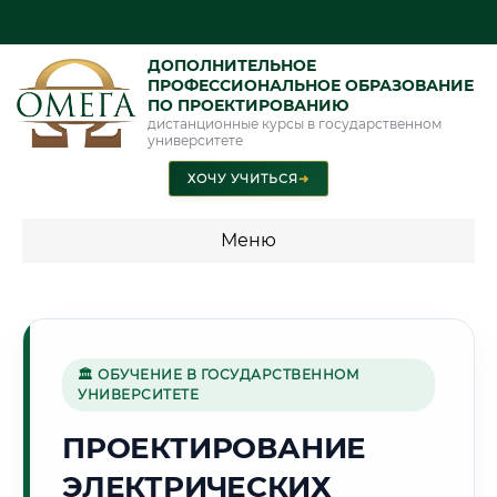
ДОПОЛНИТЕЛЬНОЕ
ПРОФЕССИОНАЛЬНОЕ ОБРАЗОВАНИЕ
ПО ПРОЕКТИРОВАНИЮ
дистанционные курсы в государственном
университете
ХОЧУ УЧИТЬСЯ
➜
Меню
💰 ПРОГРАММЫ И СТОИМОСТЬ
Стоимость по программам обучения "Проектирование"
🏛 ОБУЧЕНИЕ В ГОСУДАРСТВЕННОМ
УНИВЕРСИТЕТЕ
🏰
ПРОЕКТИРОВАНИЕ
ЭЛЕКТРИЧЕСКИХ
Г. ВЕЛИКИЙ НОВГОРОД