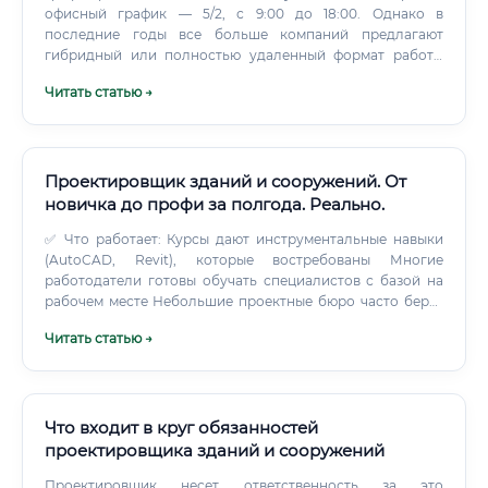
офисный график — 5/2, с 9:00 до 18:00. Однако в
последние годы все больше компаний предлагают
гибридный или полностью удаленный формат работы
для опытных специалистов.
Читать статью →
Проектировщик зданий и сооружений. От
новичка до профи за полгода. Реально.
✅ Что работает: Курсы дают инструментальные навыки
(AutoCAD, Revit), которые востребованы Многие
работодатели готовы обучать специалистов с базой на
рабочем месте Небольшие проектные бюро часто берут
выпускников курсов на позицию чертёжника или
Читать статью →
стажёра ⚠️ Что нужно учитывать: Без понимания
нормативной базы (СНиП, СП) работа будет ограничена
техническими задачами Крупные государственные
институты и серьёзные девелоперы всё ещё
предпочитают кандидатов с профильным образованием
Что входит в круг обязанностей
Для должности ГИПа и выше диплом профильного вуза
проектировщика зданий и сооружений
фактически обязателен по законодательству 📌 Реальный
Проектировщик несет ответственность за это
сценарий: выпускник курсов устраивается чертёжником