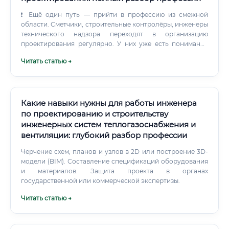
❗ Ещё один путь — прийти в профессию из смежной
области. Сметчики, строительные контролёры, инженеры
технического надзора переходят в организацию
проектирования регулярно. У них уже есть понимание
строительного процесса — остаётся разобраться со
Читать статью →
спецификой проектной документации и нормативной
базой проектирования.
Какие навыки нужны для работы инженера
по проектированию и строительству
инженерных систем теплогазоснабжения и
вентиляции: глубокий разбор профессии
Черчение схем, планов и узлов в 2D или построение 3D-
модели (BIM). Составление спецификаций оборудования
и материалов. Защита проекта в органах
государственной или коммерческой экспертизы.
Читать статью →