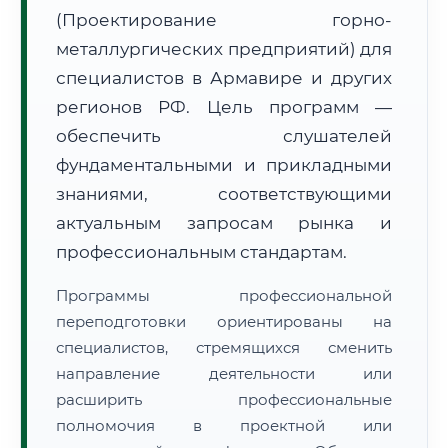
(Проектирование горно-
металлургических предприятий) для
специалистов в Армавире и других
регионов РФ. Цель программ —
обеспечить слушателей
🚚
Расчет логистики оригиналов:
• Маршрут транзита:
~3 134 км
фундаментальными и прикладными
• Экспресс-доставка СДЭК / Почтой:
4–6 рабочих дней
знаниями, соответствующими
📜 Документы и аккредитация
актуальным запросам рынка и
ФИС ФРДО
профессиональным стандартам.
Программы профессиональной
🔍
Нажмите на документ для увеличения и просмотра
переподготовки ориентированы на
специалистов, стремящихся сменить
направление деятельности или
расширить профессиональные
полномочия в проектной или