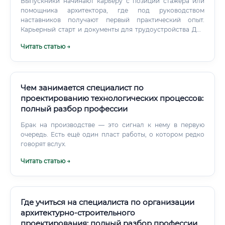
Выпускники начинают карьеру с позиций стажера или
помощника архитектора, где под руководством
наставников получают первый практический опыт.
Карьерный старт и документы для трудоустройства Для
успешного старта карьеры выпускнику необходимо
Читать статью →
подготовить два ключевых элемента: резюме и
портфолио.
Чем занимается специалист по
проектированию технологических процессов:
полный разбор профессии
Брак на производстве — это сигнал к нему в первую
очередь. Есть ещё один пласт работы, о котором редко
говорят вслух.
Читать статью →
Где учиться на специалиста по организации
архитектурно-строительного
проектирования: полный разбор профессии