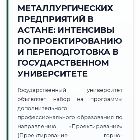
Точное местное время:
МЕТАЛЛУРГИЧЕСКИХ
09:48:32
ПРЕДПРИЯТИЙ В
Понедельник, 10 Августа
АСТАНЕ: ИНТЕНСИВЫ
2026 г.
ПО ПРОЕКТИРОВАНИЮ
+26°C
Погода в г. Астана:
☀️
,
Ясно
И ПЕРЕПОДГОТОВКА В
🌅 Восход:
04:53
🌇 Закат:
19:46
Световой день:
14 ч. 53 мин.
ГОСУДАРСТВЕННОМ
УНИВЕРСИТЕТЕ
📍 Региональная справка
г. Астана
Субъект:
Республика Казахстан
Государственный университет
Тел. код:
+7 (7172)
объявляет набор на программы
Почтовые индексы:
010000–010015
дополнительного
Часовой пояс:
UTC+5
профессионального образования по
Формат учебы:
Дистанционно
направлению «Проектирование»
(Проектирование горно-
🗺️ Зона обслуживания: г. Астана