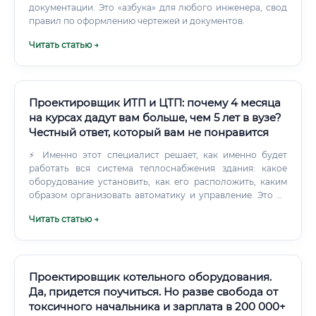
документации. Это «азбука» для любого инженера, свод
решений 📊 Составление смет и спецификаций
правил по оформлению чертежей и документов.
материалов 🔍 Анализ геодезических данных, почвенных
проб, инсоляции участка Какие навыки необходимы для
Читать статью →
работы Где трудоустроиться ландшафтному дизайнеру ✅
Рынок труда для ландшафтных дизайнеров достаточно
широк. Специалист может найти работу в следующих
секторах: ✅ Особый интерес представляет работа в
Проектировщик ИТП и ЦТП: почему 4 месяца
крупных городах — Москве, Санкт-Петербурге, Казани,
Краснодаре — где активно развивается рынок элитной
на курсах дадут вам больше, чем 5 лет в вузе?
недвижимости и благоустройства.
Честный ответ, который вам не понравится
⚡ Именно этот специалист решает, как именно будет
работать вся система теплоснабжения здания: какое
оборудование установить, как его расположить, каким
образом организовать автоматику и управление. Это не
абстрактная «бумажная» профессия — за каждым
Читать статью →
чертежом стоят реальные объекты, жизнь и комфорт
людей. Профессия существует давно, однако в
последние годы она претерпела кардинальные
изменения: ручное черчение ушло в прошлое, на смену
пришли специализированные программные комплексы
Проектировщик котельного оборудования.
— AutoCAD, Revit, MagiCAD, Компас-3D.
Да, придется поучиться. Но разве свобода от
токсичного начальника и зарплата в 200 000+