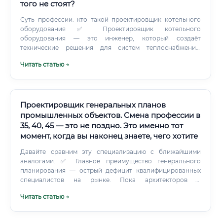
того не стоят?
Суть профессии: кто такой проектировщик котельного
оборудования ✅ Проектировщик котельного
оборудования — это инженер, который создаёт
технические решения для систем теплоснабжения:
котельных установок, промышленных парогенераторов,
Читать статью →
тепловых пунктов, а также всей инфраструктуры,
обеспечивающей производство и распределение
тепловой энергии. Простыми словами: именно этот
специалист решает, как будет устроена котельная на
заводе, в жилом микрорайоне или на крупном
Проектировщик генеральных планов
производственном предприятии. Без его работы не было
промышленных объектов. Смена профессии в
бы ни тепла в домах, ни горячей воды, ни пара в цехах.
35, 40, 45 — это не поздно. Это именно тот
момент, когда вы наконец знаете, чего хотите
Давайте сравним эту специализацию с ближайшими
аналогами. ✅ Главное преимущество генерального
планирования — острый дефицит квалифицированных
специалистов на рынке. Пока архитекторов и
конструкторов выпускают вузы в большом количестве,
Читать статью →
грамотных проектировщиков генпланов
катастрофически не хватает.