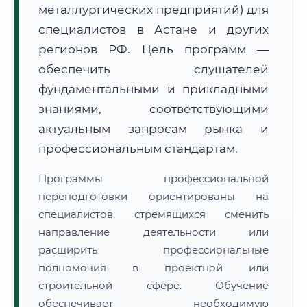
металлургических предприятий) для
специалистов в Астане и других
регионов РФ. Цель программ —
обеспечить слушателей
фундаментальными и прикладными
🚚
Расчет логистики оригиналов:
• Маршрут транзита:
знаниями, соответствующими
~877 км
• Экспресс-доставка СДЭК / Почтой:
1–2 рабочих дня
актуальным запросам рынка и
профессиональным стандартам.
📜 Документы и аккредитация
ФИС ФРДО
Программы профессиональной
переподготовки ориентированы на
специалистов, стремящихся сменить
🔍
Нажмите на документ для увеличения и просмотра
направление деятельности или
расширить профессиональные
полномочия в проектной или
строительной сфере. Обучение
обеспечивает необходимую