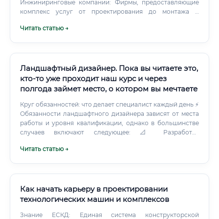
Инжиниринговые компании: Фирмы, предоставляющие
комплекс услуг от проектирования до монтажа и
пусконаладки.
Читать статью →
Ландшафтный дизайнер. Пока вы читаете это,
кто-то уже проходит наш курс и через
полгода займет место, о котором вы мечтаете
Круг обязанностей: что делает специалист каждый день ⚡
Обязанности ландшафтного дизайнера зависят от места
работы и уровня квалификации, однако в большинстве
случаев включают следующее: 📐 Разработка
концептуальных и рабочих проектов озеленения
Читать статью →
территорий 🌱 Подбор ассортимента растений с учётом
климатических условий 💧 Проектирование систем
полива, дренажа и освещения 🗺️ Составление
генеральных планов и дендрологических планов 🖥️
Работа в специализированных программах (AutoCAD,
Как начать карьеру в проектировании
SketchUp, Photoshop, Realtime Landscaping, Land F/X) 👷
технологических машин и комплексов
Авторский надзор за реализацией проекта 💬
Знание ЕСКД: Единая система конструкторской
Переговоры с заказчиками, презентация проектных