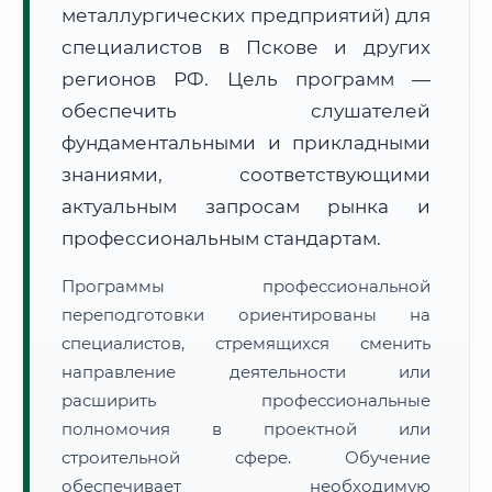
металлургических предприятий) для
специалистов в Пскове и других
регионов РФ. Цель программ —
обеспечить слушателей
фундаментальными и прикладными
🚚
Расчет логистики оригиналов:
• Маршрут транзита:
знаниями, соответствующими
~3 279 км
• Экспресс-доставка СДЭК / Почтой:
5–7 рабочих дней
актуальным запросам рынка и
профессиональным стандартам.
📜 Документы и аккредитация
ФИС ФРДО
Программы профессиональной
переподготовки ориентированы на
специалистов, стремящихся сменить
🔍
Нажмите на документ для увеличения и просмотра
направление деятельности или
расширить профессиональные
полномочия в проектной или
строительной сфере. Обучение
обеспечивает необходимую