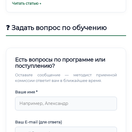
Читать статью →
энергоснабжающей организации, архитектурные планы,
геологические изыскания, требования заказчика.
Инженер рассчитывает токи короткого замыкания,
падение напряжения, определяет необходимые сечения
❓ Задать вопрос по обучению
кабелей, рассчитывает заземление, молниезащиту и
освещенность.
Есть вопросы по программе или
поступлению?
Оставьте сообщение — методист приемной
комиссии ответит вам в ближайшее время.
Ваше имя *
Ваш E-mail (для ответа)