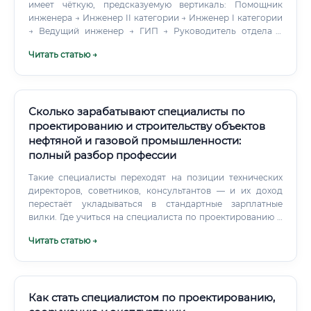
имеет чёткую, предсказуемую вертикаль: Помощник
инженера → Инженер II категории → Инженер I категории
→ Ведущий инженер → ГИП → Руководитель отдела →
Технический директор / Директор по проектированию
Читать статью →
Также возможен горизонтальный рост: Переход в BIM-
координаторы (высокий спрос, зарплата от 150 000 ₽)
Специализация на промышленных объектах (нефтегаз,
атом) Открытие собственного проектного бюро Переход
в технических консультантов и аудиторов Смежные
Сколько зарабатывают специалисты по
специальности и сравнение ⚠️ Давайте честно сравним
проектированию и строительству объектов
проектировщика внутреннего электроснабжения со
нефтяной и газовой промышленности:
смежными профессиями: ✅ Почему проектировщик ЭС
полный разбор профессии
выгоднее электромонтажника? Электромонтажник
работает руками на строительной площадке в любую
Такие специалисты переходят на позиции технических
погоду, часто вахтовым методом. Проектировщик — в
директоров, советников, консультантов — и их доход
офисе или удалённо, создаёт интеллектуальный продукт,
перестаёт укладываться в стандартные зарплатные
который масштабируется (один проект применяется на
вилки. Где учиться на специалиста по проектированию и
многих объектах).
строительству объектов нефтяной и газовой
Читать статью →
промышленности Профессиональная подготовка
специалистов в этой сфере — дело не одного года.
Как стать специалистом по проектированию,