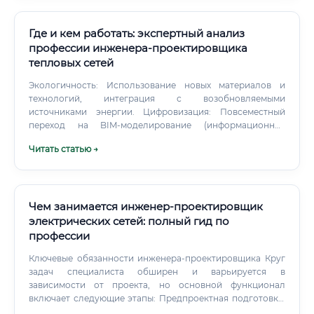
подрядчиками ⚠️ Адаптацию проектных решений к
реальным условиям ⚠️ Юридическую ответственность за
подписанный проект ✅ Вывод: ИИ станет инструментом в
Где и кем работать: экспертный анализ
руках специалиста, как AutoCAD пришёл на смену
профессии инженера-проектировщика
кульману. Инженеры не исчезли — они стали работать
тепловых сетей
быстрее и зарабатывать больше. По оценкам аналитиков
World Economic Forum, профессия инженера по
Экологичность: Использование новых материалов и
автоматизации и управлению системами входит в топ-20
технологий, интеграция с возобновляемыми
наиболее устойчивых к автоматизации специальностей,
источниками энергии. Цифровизация: Повсеместный
поскольку требует физического присутствия,
переход на BIM-моделирование (информационное
технической экспертизы и принятия ответственных
моделирование зданий и сооружений), создание
Читать статью →
решений.
"цифровых двойников" тепловых сетей для управления и
предиктивной аналитики. Специалисты, владеющие
этими компетенциями, будут цениться на вес золота.
Чем занимается инженер-проектировщик
электрических сетей: полный гид по
профессии
Ключевые обязанности инженера-проектировщика Круг
задач специалиста обширен и варьируется в
зависимости от проекта, но основной функционал
включает следующие этапы: Предпроектная подготовка:
Сбор и анализ исходных данных: технические условия от