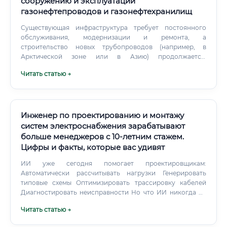
сооружению и эксплуатации
газонефтепроводов и газонефтехранилищ
Существующая инфраструктура требует постоянного
обслуживания, модернизации и ремонта, а
строительство новых трубопроводов (например, в
Арктической зоне или в Азию) продолжается.
Искусственный интеллект не заменит, а трансформирует
Читать статью →
профессию. ИИ в проектировании: Будет помогать в
оптимизации маршрутов, выполнении рутинных
расчетов, создании цифровых двойников объектов.
Инженер по проектированию и монтажу
систем электроснабжения зарабатывают
больше менеджеров с 10-летним стажем.
Цифры и факты, которые вас удивят
ИИ уже сегодня помогает проектировщикам:
Автоматически рассчитывать нагрузки Генерировать
типовые схемы Оптимизировать трассировку кабелей
Диагностировать неисправности Но что ИИ никогда не
сможет заменить: ⚠️ Физический монтаж и пусконаладку
Читать статью →
— руки специалиста на объекте ⚠️ Принятие решений в
нестандартных ситуациях ⚠️ Работу с заказчиками и