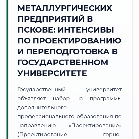
Точное местное время:
МЕТАЛЛУРГИЧЕСКИХ
12:52:37
ПРЕДПРИЯТИЙ В
Воскресенье, 9 Августа
ПСКОВЕ: ИНТЕНСИВЫ
2026 г.
ПО ПРОЕКТИРОВАНИЮ
+20°C
Погода в г. Псков:
☀️
,
Ясно
И ПЕРЕПОДГОТОВКА В
🌅 Восход:
05:18
🌇 Закат:
21:06
Световой день:
15 ч. 48 мин.
ГОСУДАРСТВЕННОМ
УНИВЕРСИТЕТЕ
📍 Региональная справка
г. Псков
Субъект:
Псковская область
Государственный университет
Тел. код:
+7 (8112)
объявляет набор на программы
Почтовые индексы:
180000–180999
дополнительного
Часовой пояс:
МСК (UTC+3)
профессионального образования по
Формат учебы:
Дистанционно
направлению «Проектирование»
(Проектирование горно-
🗺️ Зона обслуживания: г. Псков