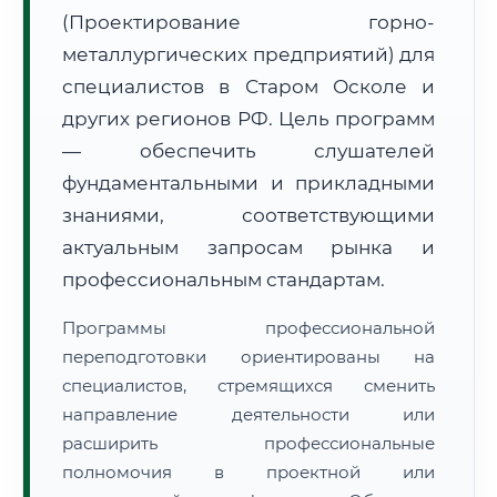
(Проектирование горно-
металлургических предприятий) для
специалистов в Старом Осколе и
других регионов РФ. Цель программ
— обеспечить слушателей
🚚
Расчет логистики оригиналов:
• Маршрут транзита:
~2 980 км
фундаментальными и прикладными
• Экспресс-доставка СДЭК / Почтой:
4–6 рабочих дней
знаниями, соответствующими
📜 Документы и аккредитация
актуальным запросам рынка и
ФИС ФРДО
профессиональным стандартам.
Программы профессиональной
🔍
Нажмите на документ для увеличения и просмотра
переподготовки ориентированы на
специалистов, стремящихся сменить
направление деятельности или
расширить профессиональные
полномочия в проектной или