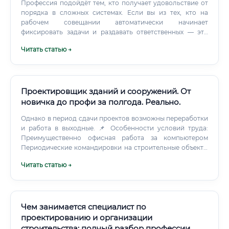
Профессия подойдёт тем, кто получает удовольствие от
порядка в сложных системах. Если вы из тех, кто на
рабочем совещании автоматически начинает
фиксировать задачи и раздавать ответственных — это
ваш путь. Без понимания строительных конструкций,
Читать статью →
инженерных систем и базовых принципов архитектуры
работать невозможно.
Проектировщик зданий и сооружений. От
новичка до профи за полгода. Реально.
Однако в период сдачи проектов возможны переработки
и работа в выходные. 📌 Особенности условий труда:
Преимущественно офисная работа за компьютером
Периодические командировки на строительные объекты
(авторский надзор) Возможность частичной или полной
Читать статью →
удалённой работы (фриланс-проектирование) Работа в
условиях многозадачности и жёстких дедлайнов в
пиковые периоды Постоянное обучение и мониторинг
изменений в нормативной базе ⚠️ Важно учитывать:
профессия требует высокой концентрации и
Чем занимается специалист по
внимательности. Ошибка в расчётах может иметь
проектированию и организации
серьёзные последствия, вплоть до уголовной
строительства: полный разбор профессии