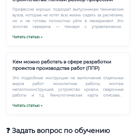
ответственности.
Профессия хорошо подходит выпускникам технических
вузов, которые не хотят всю жизнь сидеть за расчётами,
но и не готовы полностью уйти в менеджмент. Это
золотая середина — технари с управленческим
мышлением. Архитекторы, уставшие от бесконечных
Читать статью →
согласований эстетики.
Кем можно работать в сфере разработки
проектов производства работ (ППР)
Это подробные инструкции на выполнение отдельных
видов работ: монолитные работы, монтаж
металлоконструкций, устройство кровли, сварочные
работы и т.д. Технологическая карта описывает
последовательность операций, состав бригады,
Читать статью →
используемую технику и инструмент, нормы выработки,
требования безопасности.
❓ Задать вопрос по обучению