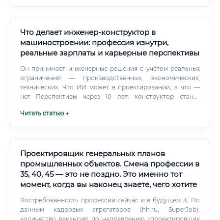
Что делает инженер-конструктор в
машиностроении: профессия изнутри,
реальные зарплаты и карьерные перспективы
Он принимает инженерные решения с учётом реальных
ограничений — производственных, экономических,
технических. Что ИИ может в проектировании, а что —
нет Перспективы через 10 лет: конструктор станет
человеком, который управляет ИИ-инструментами, а не
Читать статью →
тем, кто чертит вручную. Объём работы вырастет,
скорость разработки увеличится.
Проектировщик генеральных планов
промышленных объектов. Смена профессии в
35, 40, 45 — это не поздно. Это именно тот
момент, когда вы наконец знаете, чего хотите
Востребованность профессии сейчас и в будущем ⚠️ По
данным кадровых агрегаторов (hh.ru, SuperJob),
количество вакансий по направлению «проектировщик