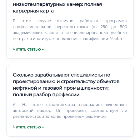
низкотемпературных камер: полная
карьерная карта
В этом случае отлично работают программы
профессиональной переподготовки (от 250 до 500
академических часов) в специализированных учебных
центрах и институтах повышения квалификации. Учебный
план качественной подготовки включает блоки:
Читать статью →
Теоретические основы холодильной технологии.
Конструирование и расчет элементов холодильных
машин.
Сколько зарабатывают специалисты по
проектированию и строительству объектов
нефтяной и газовой промышленности:
полный разбор профессии
⚡ На этапе строительства специалист выполняет
авторский надзор. Он проверяет, соответствует ли
реальное строительство проектным решениям.
Читать статью →