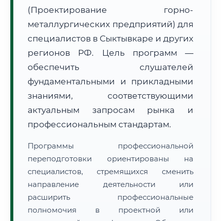
(Проектирование горно-
металлургических предприятий) для
специалистов в Сыктывкаре и других
регионов РФ. Цель программ —
обеспечить слушателей
🚚
Расчет логистики оригиналов:
• Маршрут транзита:
~1 988 км
фундаментальными и прикладными
• Экспресс-доставка СДЭК / Почтой:
3–5 рабочих дней
знаниями, соответствующими
📜 Документы и аккредитация
актуальным запросам рынка и
ФИС ФРДО
профессиональным стандартам.
Программы профессиональной
🔍
Нажмите на документ для увеличения и просмотра
переподготовки ориентированы на
специалистов, стремящихся сменить
направление деятельности или
расширить профессиональные
полномочия в проектной или