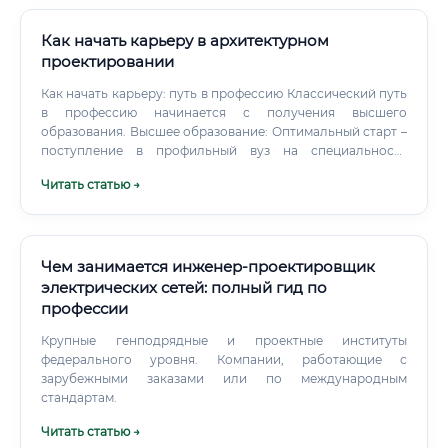
Как начать карьеру в архитектурном
проектировании
Как начать карьеру: путь в профессию Классический путь
в профессию начинается с получения высшего
образования. Высшее образование: Оптимальный старт –
поступление в профильный вуз на специальность
«Архитектура» или «Градостроительство». Обучение
Читать статью →
длится 5-6 лет (специалитет или бакалавриат +
магистратура).
Чем занимается инженер-проектировщик
электрических сетей: полный гид по
профессии
Крупные генподрядные и проектные институты
федерального уровня. Компании, работающие с
зарубежными заказами или по международным
стандартам.
Читать статью →