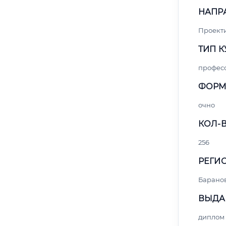
НАПР
Проект
ТИП К
профес
ФОРМ
очно
КОЛ-В
256
РЕГИО
Барано
ВЫДА
диплом 