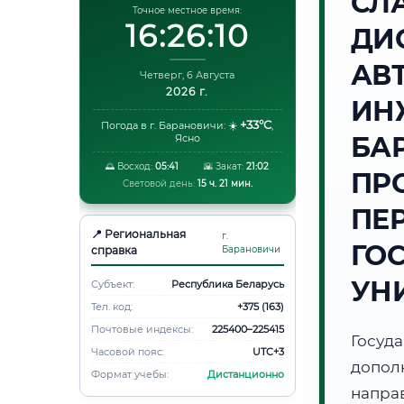
СЛ
Точное местное время:
16:26:11
ДИ
АВ
Четверг, 6 Августа
2026 г.
ИН
+33°C
Погода в г. Барановичи:
☀️
,
БА
Ясно
🌅 Восход:
05:41
🌇 Закат:
21:02
ПР
Световой день:
15 ч. 21 мин.
ПЕ
📍 Региональная
г.
ГО
справка
Барановичи
УН
Субъект:
Республика Беларусь
Тел. код:
+375 (163)
Почтовые индексы:
225400–225415
Госуд
Часовой пояс:
UTC+3
допол
Формат учебы:
Дистанционно
напра