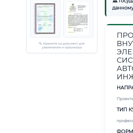
🏛 Госу
данному
ПРО
ВНУ
🔍
Нажмите на документ для
увеличения и просмотра
ЭЛЕ
СИС
АВТ
ИН
НАПР
Проект
ТИП К
профес
ФОРМ