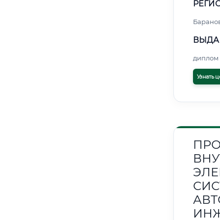
РЕГИО
Барано
ВЫДА
диплом 
Узнать ц
ПРО
ВНУ
ЭЛЕ
СИС
АВТ
ИН