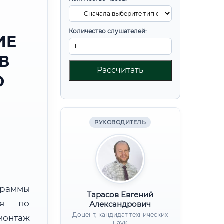
Количество слушателей:
ИЕ
В
Рассчитать
О
РУКОВОДИТЕЛЬ
граммы
Тарасов Евгений
ния по
Александрович
Доцент, кандидат технических
монтаж
наук