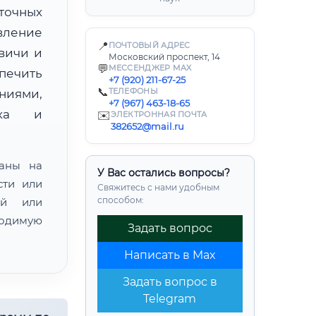
точных
вление
📍
ПОЧТОВЫЙ АДРЕС
вичи и
Московский проспект, 14
💬
МЕССЕНДЖЕР MAX
ечить
+7 (920) 211-67-25
📞
ТЕЛЕФОНЫ
ниями,
+7 (967) 463-18-65
нка и
✉️
ЭЛЕКТРОННАЯ ПОЧТА
382652@mail.ru
ваны на
У Вас остались вопросы?
сти или
Свяжитесь с нами удобным
способом:
ой или
одимую
Задать вопрос
Написать в Max
Задать вопрос в
Telegram