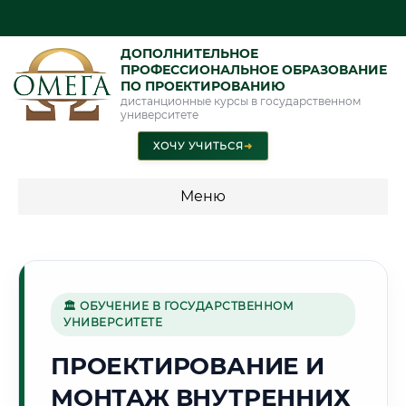
ДОПОЛНИТЕЛЬНОЕ
ПРОФЕССИОНАЛЬНОЕ ОБРАЗОВАНИЕ
ПО ПРОЕКТИРОВАНИЮ
дистанционные курсы в государственном
университете
ХОЧУ УЧИТЬСЯ
➜
Меню
💰 ПРОГРАММЫ И СТОИМОСТЬ
Стоимость по программам обучения "Проектирование"
🏛 ОБУЧЕНИЕ В ГОСУДАРСТВЕННОМ
УНИВЕРСИТЕТЕ
🌇
ПРОЕКТИРОВАНИЕ И
МОНТАЖ ВНУТРЕННИХ
Г. ОМСК