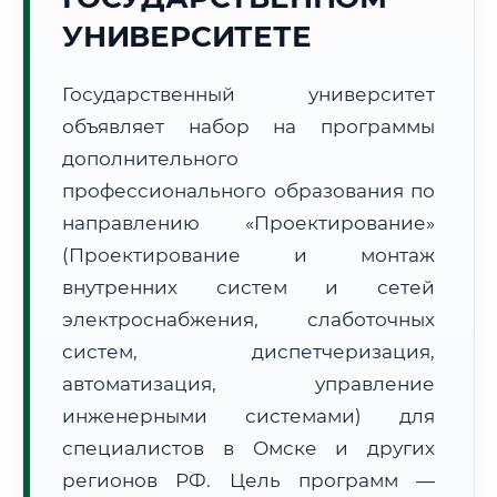
УНИВЕРСИТЕТЕ
Государственный университет
объявляет набор на программы
дополнительного
🚚
Расчет логистики оригиналов:
• Маршрут транзита:
~609 км
• Экспресс-доставка СДЭК / Почтой:
профессионального образования по
1–2 рабочих дня
направлению «Проектирование»
📜 Документы и аккредитация
ФИС ФРДО
(Проектирование и монтаж
внутренних систем и сетей
электроснабжения, слаботочных
🔍
Нажмите на документ для увеличения и просмотра
систем, диспетчеризация,
автоматизация, управление
инженерными системами) для
специалистов в Омске и других
регионов РФ. Цель программ —