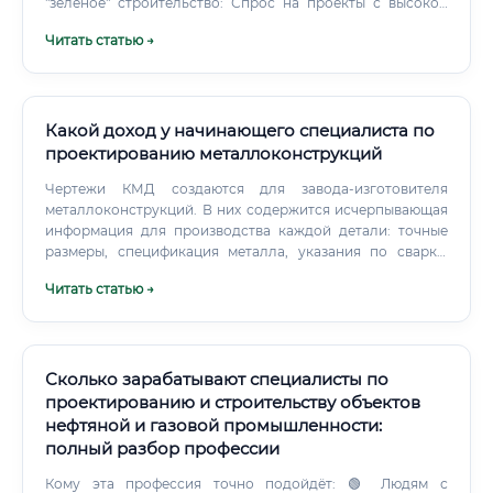
"зеленое" строительство: Спрос на проекты с высокой
энергоэффективностью и минимальным воздействием на
Читать статью →
окружающую среду будет расти.
Какой доход у начинающего специалиста по
проектированию металлоконструкций
Чертежи КМД создаются для завода-изготовителя
металлоконструкций. В них содержится исчерпывающая
информация для производства каждой детали: точные
размеры, спецификация металла, указания по сварке,
обработке поверхностей и т.д.
Читать статью →
Сколько зарабатывают специалисты по
проектированию и строительству объектов
нефтяной и газовой промышленности:
полный разбор профессии
Кому эта профессия точно подойдёт: 🟢 Людям с