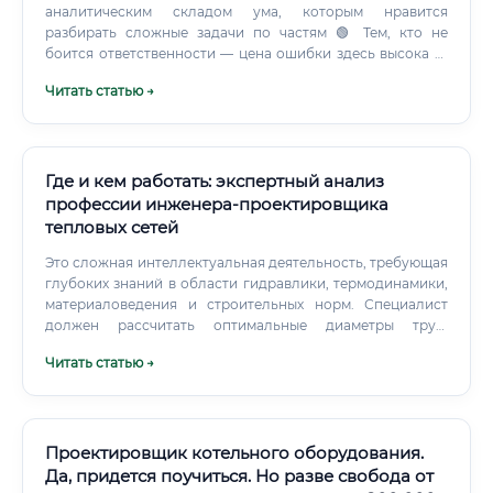
аналитическим складом ума, которым нравится
разбирать сложные задачи по частям 🟢 Тем, кто не
боится ответственности — цена ошибки здесь высока 🟢
Инженерам, которые хотят видеть результат своего труда
Читать статью →
в виде реальных объектов 🟢 Тем, кто готов работать в
командах с разными специалистами — строителями,
технологами, экологами, экономистами 🟢 Людям,
готовым периодически выезжать на объекты, в том числе
в удалённые места ⚠️ Есть важный момент —
Где и кем работать: экспертный анализ
психологическая устойчивость. Строительство объектов
профессии инженера-проектировщика
нефтяной и газовой промышленности — это постоянные
тепловых сетей
сжатые сроки, конфликт между желаниями заказчика и
техническими реалиями, давление со стороны
Это сложная интеллектуальная деятельность, требующая
подрядчиков.
глубоких знаний в области гидравлики, термодинамики,
материаловедения и строительных норм. Специалист
должен рассчитать оптимальные диаметры труб,
спрогнозировать тепловые потери, подобрать
Читать статью →
необходимое оборудование (насосы, запорную арматуру,
компенсаторы), обеспечить надежность, безопасность и
экономическую эффективность всей системы на
десятилетия вперед. Фактически, он создает
"кровеносную систему" города, по которой циркулирует
Проектировщик котельного оборудования.
жизненно важное тепло.
Да, придется поучиться. Но разве свобода от