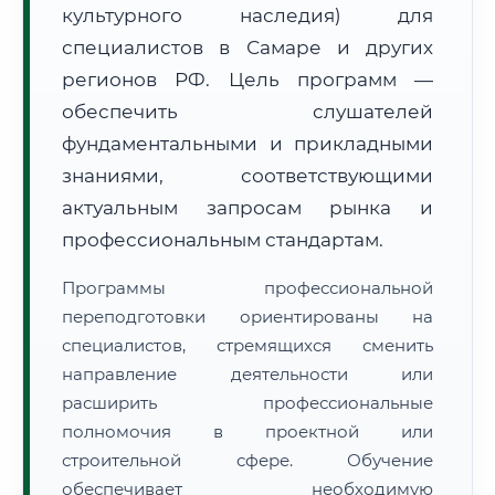
культурного наследия) для
специалистов в Самаре и других
регионов РФ. Цель программ —
обеспечить слушателей
фундаментальными и прикладными
🚚
Расчет логистики оригиналов:
• Маршрут транзита:
знаниями, соответствующими
~2 127 км
• Экспресс-доставка СДЭК / Почтой:
3–5 рабочих дней
актуальным запросам рынка и
профессиональным стандартам.
📜 Документы и аккредитация
ФИС ФРДО
Программы профессиональной
переподготовки ориентированы на
специалистов, стремящихся сменить
🔍
Нажмите на документ для увеличения и просмотра
направление деятельности или
расширить профессиональные
полномочия в проектной или
строительной сфере. Обучение
обеспечивает необходимую