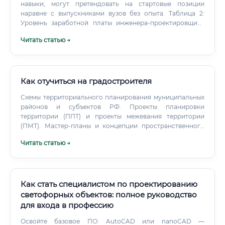
навыки, могут претендовать на стартовые позиции
наравне с выпускниками вузов без опыта. Таблица 2:
Уровень заработной платы инженера-проектировщика
систем электроснабжения (в рублях, по РФ, на 2023-2024
Читать статью →
гг.) Где платят больше всего? Наиболее высокие зарплаты
традиционно в Москве, Санкт-Петербурге и регионах с
развитой нефтегазовой и добывающей
промышленностью (например, ЯНАО, ХМАО), где
реализуются крупные промышленные проекты.
Как отучиться на градостроителя
Схемы территориального планирования муниципальных
районов и субъектов РФ. Проекты планировки
территории (ППТ) и проекты межевания территории
(ПМТ). Мастер-планы и концепции пространственного
развития.
Читать статью →
Как стать специалистом по проектированию
светофорных объектов: полное руководство
для входа в профессию
Освойте базовое ПО: AutoCAD или nanoCAD —