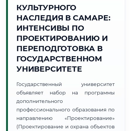
Точное местное время:
КУЛЬТУРНОГО
11:19:13
НАСЛЕДИЯ В САМАРЕ:
Понедельник, 10 Августа
ИНТЕНСИВЫ ПО
2026 г.
ПРОЕКТИРОВАНИЮ И
+20°C
Погода в г. Самара:
⛅
,
Переменная облачность
ПЕРЕПОДГОТОВКА В
🌅 Восход:
05:11
🌇 Закат:
20:18
Световой день:
15 ч. 7 мин.
ГОСУДАРСТВЕННОМ
УНИВЕРСИТЕТЕ
📍 Региональная справка
г. Самара
Субъект:
Самарская область
Государственный университет
Тел. код:
+7 (846)
объявляет набор на программы
Почтовые индексы:
443000–443999
дополнительного
Часовой пояс:
МСК+1 (UTC+4)
профессионального образования по
Формат учебы:
Дистанционно
направлению «Проектирование»
(Проектирование и охрана объектов
🗺️ Зона обслуживания: г. Самара