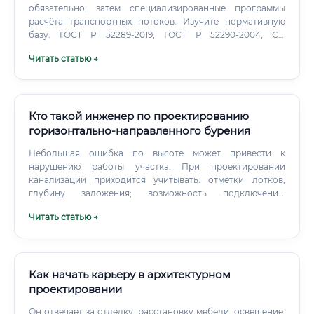
обязательно, затем специализированные программы
расчёта транспортных потоков. Изучите нормативную
базу: ГОСТ Р 52289-2019, ГОСТ Р 52290-2004, СП
42.13330.2016, ОДМ 218.6.003-2011.
Читать статью →
Кто такой инженер по проектированию
горизонтально-направленного бурения
Небольшая ошибка по высоте может привести к
нарушению работы участка. При проектировании
канализации приходится учитывать: отметки лотков;
глубину заложения; возможность подключения;
расположение колодцев; длину протягиваемого участка;
Читать статью →
допустимый уклон; необходимость промежуточных
котлованов; требования к герметичности. Переходы под
дорогами и железнодорожными путями Такие проекты
требуют аккуратной работы с согласованиями.
Как начать карьеру в архитектурном
проектировании
Он отвечает за отделку, расстановку мебели, освещение,