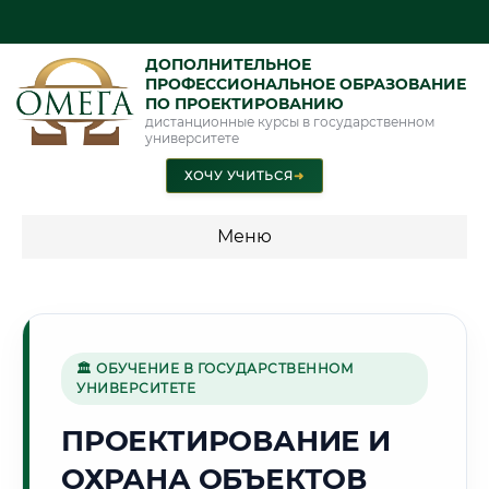
ДОПОЛНИТЕЛЬНОЕ
ПРОФЕССИОНАЛЬНОЕ ОБРАЗОВАНИЕ
ПО ПРОЕКТИРОВАНИЮ
дистанционные курсы в государственном
университете
ХОЧУ УЧИТЬСЯ
➜
Меню
💰 ПРОГРАММЫ И СТОИМОСТЬ
Стоимость по программам обучения "Проектирование"
🏛 ОБУЧЕНИЕ В ГОСУДАРСТВЕННОМ
УНИВЕРСИТЕТЕ
🌉
ПРОЕКТИРОВАНИЕ И
ОХРАНА ОБЪЕКТОВ
Г. САМАРА