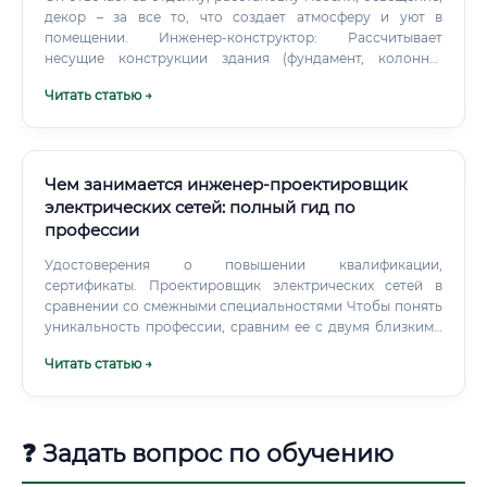
декор – за все то, что создает атмосферу и уют в
помещении. Инженер-конструктор: Рассчитывает
несущие конструкции здания (фундамент, колонны,
перекрытия), чтобы оно было прочным и устойчивым.
Читать статью →
Чем занимается инженер-проектировщик
электрических сетей: полный гид по
профессии
Удостоверения о повышении квалификации,
сертификаты. Проектировщик электрических сетей в
сравнении со смежными специальностями Чтобы понять
уникальность профессии, сравним ее с двумя близкими
по духу специальностями: инженером-электриком по
Читать статью →
эксплуатации и инженером АСУ ТП.
❓ Задать вопрос по обучению