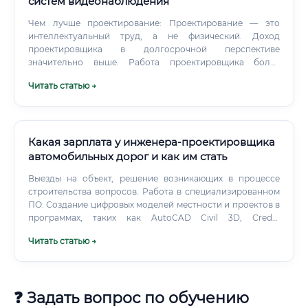
систем видеонаблюдения
Чем лучше проектирование: Проектирование — это
интеллектуальный труд, а не физический. Доход
проектировщика в долгосрочной перспективе
значительно выше. Работа проектировщика более
творческая и предполагает решение сложных
Читать статью →
инженерных головоломок, а не выполнение инструкций.
Какая зарплата у инженера-проектировщика
автомобильных дорог и как им стать
Выезды на объект, решение возникающих в процессе
строительства вопросов. Работа в специализированном
ПО: Создание цифровых моделей местности и проектов в
программах, таких как AutoCAD Civil 3D, Credo,
IndorCAD/IndorRoad и других. Уровень заработной
Читать статью →
платы: от стажера до ведущего специалиста Уровень
дохода в этой сфере напрямую зависит от опыта,
квалификации, региона и масштаба компании-
работодателя.
❓ Задать вопрос по обучению