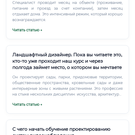
Специалист проводит месяц на объекте (проживание,
питание и проезд за счет компании), затем месяц
отдыхает дома. Это интенсивный режим, который хорошо
вознаграждается.
Читать статью →
Ландшафтный дизайнер. Пока вы читаете это,
кто-то уже проходит наш курс и через
полгода займет место, о котором вы мечтаете
Он проектирует сады, парки, придомовые территории,
общественные пространства, кровельные сады и даже
интерьерные зоны с живыми растениями. Это профессия
на стыке нескольких дисциплин: искусства, архитектуры,
экологии, агрономии и инженерии. Специалист должен
Читать статью →
одновременно обладать художественным вкусом, знать
биологию растений, понимать принципы дренажа и
освещения, а также уметь работать с современным
проектным программным обеспечением.
С чего начать обучение проектированию