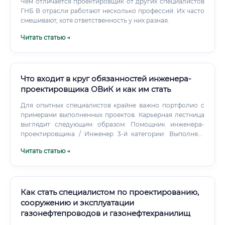
Чем отличается проектировщик от других специалистов
ГНБ В отрасли работают несколько профессий. Их часто
смешивают, хотя ответственность у них разная.
Читать статью →
Что входит в круг обязанностей инженера-
проектировщика ОВиК и как им стать
Для опытных специалистов крайне важно портфолио с
примерами выполненных проектов. Карьерная лестница
выглядит следующим образом: Помощник инженера-
проектировщика / Инженер 3-й категории: Выполняет
отдельные задачи под руководством опытного коллеги.
Читать статью →
Инженер-проектировщик 2-й категории: Самостоятельно
ведет небольшие проекты или отдельные разделы в
крупных проектах.
Как стать специалистом по проектированию,
сооружению и эксплуатации
газонефтепроводов и газонефтехранилищ