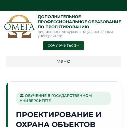
ДОПОЛНИТЕЛЬНОЕ
ПРОФЕССИОНАЛЬНОЕ ОБРАЗОВАНИЕ
ПО ПРОЕКТИРОВАНИЮ
дистанционные курсы в государственном
университете
ХОЧУ УЧИТЬСЯ
➜
Меню
💰 ПРОГРАММЫ И СТОИМОСТЬ
Стоимость по программам обучения "Проектирование"
🏛 ОБУЧЕНИЕ В ГОСУДАРСТВЕННОМ
УНИВЕРСИТЕТЕ
🕌
ПРОЕКТИРОВАНИЕ И
ОХРАНА ОБЪЕКТОВ
Г. САМАРКАНД