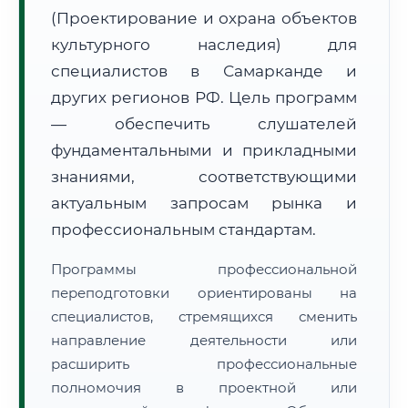
(Проектирование и охрана объектов
культурного наследия) для
специалистов в Самарканде и
других регионов РФ. Цель программ
— обеспечить слушателей
🚚
Расчет логистики оригиналов:
• Маршрут транзита:
~2 081 км
фундаментальными и прикладными
• Экспресс-доставка СДЭК / Почтой:
3–5 рабочих дней
знаниями, соответствующими
📜 Документы и аккредитация
актуальным запросам рынка и
ФИС ФРДО
профессиональным стандартам.
Программы профессиональной
🔍
Нажмите на документ для увеличения и просмотра
переподготовки ориентированы на
специалистов, стремящихся сменить
направление деятельности или
расширить профессиональные
полномочия в проектной или