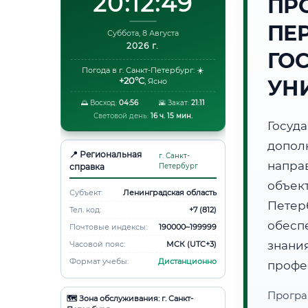
20:12:50
ПР
ПЕ
Суббота, 8 Августа
2026 г.
ГО
Погода в г. Санкт-Петербург:
☀️
+20°C
УН
,
Ясно
🌅 Восход:
04:56
🌇 Закат:
21:11
Световой день:
16 ч. 15 мин.
Госуд
допол
📍 Региональная
г. Санкт-
напра
справка
Петербург
объек
Субъект:
Ленинградская область
Петер
Тел. код:
+7 (812)
обесп
Почтовые индексы:
190000–199999
знани
Часовой пояс:
МСК (UTC+3)
Формат учебы:
Дистанционно
профе
Програ
🗺️ Зона обслуживания: г. Санкт-