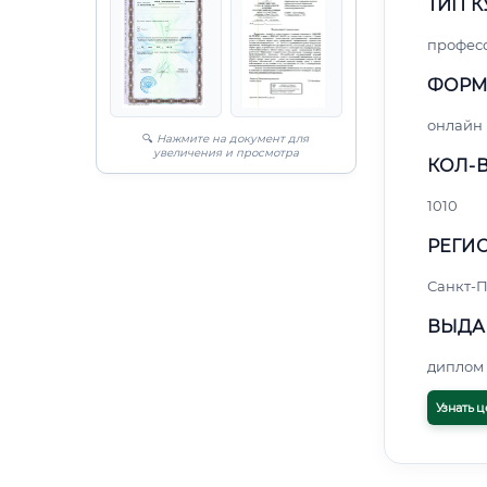
ТИП К
профес
ФОРМ
онлайн
🔍
Нажмите на документ для
увеличения и просмотра
КОЛ-В
1010
РЕГИО
Санкт-П
ВЫДА
диплом 
Узнать ц