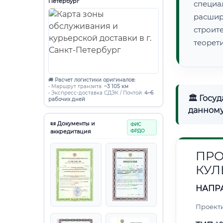
Петербург
специа
расши
строи
теорет
🚚
Расчет логистики оригиналов:
• Маршрут транзита:
~3 105 км
• Экспресс-доставка СДЭК / Почтой:
4–6
🏛 Госу
рабочих дней
данному
📜 Документы и
ФИС
аккредитация
ФРДО
ПРО
КУЛ
НАПР
Проект