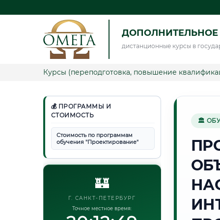
ДОПОЛНИТЕЛЬНОЕ
дистанционные курсы в госуда
Курсы (переподготовка, повышение квалифика
💰 ПРОГРАММЫ И
СТОИМОСТЬ
🏛 ОБ
Стоимость по программам
ПР
обучения "Проектирование"
ОБ
🏰
НА
Г. САНКТ-ПЕТЕРБУРГ
ИН
Точное местное время: