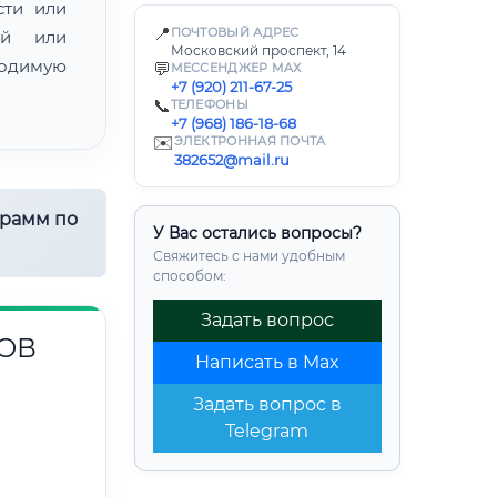
сти или
📍
ПОЧТОВЫЙ АДРЕС
ой или
Московский проспект, 14
одимую
💬
МЕССЕНДЖЕР MAX
+7 (920) 211-67-25
📞
ТЕЛЕФОНЫ
+7 (968) 186-18-68
✉️
ЭЛЕКТРОННАЯ ПОЧТА
382652@mail.ru
грамм по
У Вас остались вопросы?
Свяжитесь с нами удобным
способом:
Задать вопрос
ОВ
Написать в Max
Задать вопрос в
Telegram