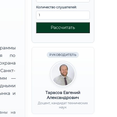
Количество слушателей:
Рассчитать
граммы
ния по
РУКОВОДИТЕЛЬ
охрана
Санкт-
рамм —
адными
Тарасов Евгений
ынка и
Александрович
Доцент, кандидат технических
наук
ваны на