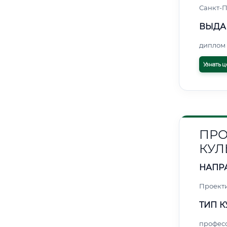
Санкт-П
ВЫДА
диплом 
Узнать ц
ПРО
КУЛ
НАПР
Проект
ТИП К
профес