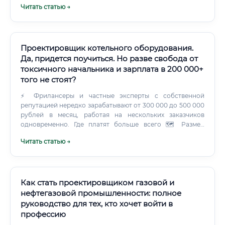
Читать статью →
узлов, проверку документации на соответствие нормам.
Проектировщик котельного оборудования.
Да, придется поучиться. Но разве свобода от
токсичного начальника и зарплата в 200 000+
того не стоят?
⚡ Фрилансеры и частные эксперты с собственной
репутацией нередко зарабатывают от 300 000 до 500 000
рублей в месяц, работая на нескольких заказчиков
одновременно. Где платят больше всего 🗺️ Размер
вознаграждения существенно зависит от географии и
Читать статью →
отрасли.
Как стать проектировщиком газовой и
нефтегазовой промышленности: полное
руководство для тех, кто хочет войти в
профессию