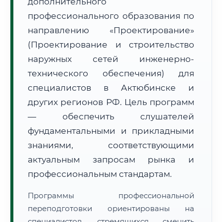
дополнительного
профессионального образования по
направлению «Проектирование»
(Проектирование и строительство
наружных сетей инженерно-
🚚
Расчет логистики оригиналов:
технического обеспечения) для
• Маршрут транзита:
~1 910 км
• Экспресс-доставка СДЭК / Почтой:
3–5 рабочих дней
специалистов в Актюбинске и
других регионов РФ. Цель программ
📜 Документы и аккредитация
ФИС ФРДО
— обеспечить слушателей
фундаментальными и прикладными
знаниями, соответствующими
🔍
Нажмите на документ для увеличения и просмотра
актуальным запросам рынка и
профессиональным стандартам.
Программы профессиональной
переподготовки ориентированы на
специалистов, стремящихся сменить