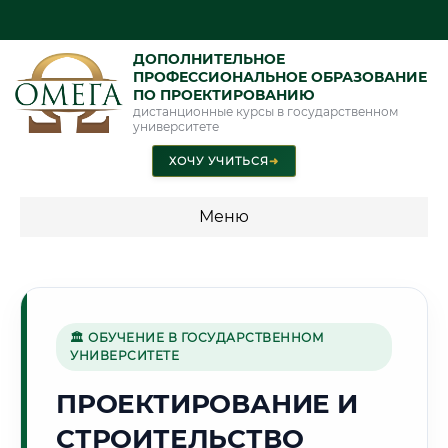
ДОПОЛНИТЕЛЬНОЕ
ПРОФЕССИОНАЛЬНОЕ ОБРАЗОВАНИЕ
ПО ПРОЕКТИРОВАНИЮ
дистанционные курсы в государственном
университете
ХОЧУ УЧИТЬСЯ
➜
Меню
💰 ПРОГРАММЫ И СТОИМОСТЬ
Стоимость по программам обучения "Проектирование"
🏛 ОБУЧЕНИЕ В ГОСУДАРСТВЕННОМ
УНИВЕРСИТЕТЕ
🌅
ПРОЕКТИРОВАНИЕ И
СТРОИТЕЛЬСТВО
Г. АКТЮБИНСК