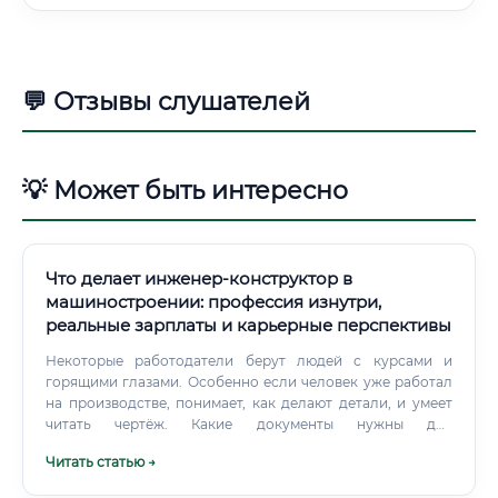
💬 Отзывы слушателей
💡 Может быть интересно
Что делает инженер-конструктор в
машиностроении: профессия изнутри,
реальные зарплаты и карьерные перспективы
Некоторые работодатели берут людей с курсами и
горящими глазами. Особенно если человек уже работал
на производстве, понимает, как делают детали, и умеет
читать чертёж. Какие документы нужны для
трудоустройства Перечень документов зависит от типа
Читать статью →
предприятия.