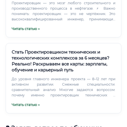
Проектировщик — это мозг любого строительного и
производственного процесса в нефтегазе. ⚡ Важно
понимать: проектировщик — это не чертёжник. Это
высококвалифицированный инженер, принимающий
ответственные технические решения, от которых зависит
Читать статью →
безопасность людей, экономика предприятия и экология
целых регионов.
Стать Проектировщиком технических и
технологических комплексов за 6 месяцев?
Реально! Раскрываем все карты: зарплаты,
обучение и карьерный путь
До уровня главного инженера проекта — 8–12 лет при
активном развитии. Смежные специальности:
сравнительный анализ Многие задаются вопросом:
почему именно проектировщик технических и
технологических комплексов, а не смежная
Читать статью →
специальность?