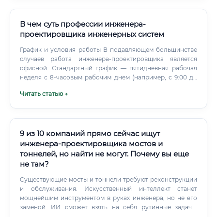
В чем суть профессии инженера-
проектировщика инженерных систем
График и условия работы В подавляющем большинстве
случаев работа инженера-проектировщика является
офисной. Стандартный график — пятидневная рабочая
неделя с 8-часовым рабочим днем (например, с 9:00 до
18:00). Работа проходит за компьютером в
Читать статью →
специализированных программах.
9 из 10 компаний прямо сейчас ищут
инженера-проектировщика мостов и
тоннелей, но найти не могут. Почему вы еще
не там?
Существующие мосты и тоннели требуют реконструкции
и обслуживания. Искусственный интеллект станет
мощнейшим инструментом в руках инженера, но не его
заменой. ИИ сможет взять на себя рутинные задачи:
выполнение типовых расчетов, генерацию стандартных