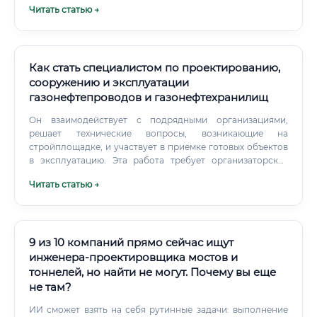
Читать статью →
Как стать специалистом по проектированию,
сооружению и эксплуатации
газонефтепроводов и газонефтехранилищ
Он взаимодействует с подрядными организациями,
решает технические вопросы, возникающие на
стройплощадке, и участвует в приемке готовых объектов
в эксплуатацию. Эта работа требует организаторских
способностей, стрессоустойчивости и готовности
Читать статью →
работать в полевых условиях. Эксплуатация: После ввода
объекта в строй начинается самый длительный и
ответственный этап.
9 из 10 компаний прямо сейчас ищут
инженера-проектировщика мостов и
тоннелей, но найти не могут. Почему вы еще
не там?
ИИ сможет взять на себя рутинные задачи: выполнение