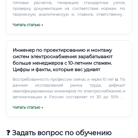
типовых расчетов, генерацию стандартных узлов,
проверку документации на соответствие нормам. Но
творческую, аналитическую и, главное, ответственную
работу будет выполнять человек.
Читать статью →
Инженер по проектированию и монтажу
систем электроснабжения зарабатывают
больше менеджеров с 10-летним стажем.
Цифры и факты, которые вас удивят
Востребованность профессии сейчас и через 10 лет 📊 По
данным исследований рынка труда, дефицит
квалифицированных инженеров по электроснабжению и
автоматизации в России составляет от 30 до 50% от
реальной потребности рынка. Это означает, что
Читать статью →
работодатели буквально охотятся за хорошими
специалистами. Факторы, обеспечивающие рост спроса:
✅ Строительный бум — ежегодно вводятся миллионы
квадратных метров жилья и коммерческой
❓ Задать вопрос по обучению
недвижимости ✅ Программы модернизации
промышленности и энергетики ✅ Развитие «умных