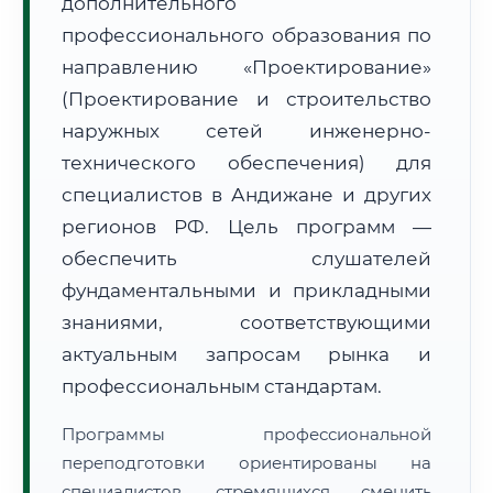
дополнительного
профессионального образования по
направлению «Проектирование»
(Проектирование и строительство
наружных сетей инженерно-
🚚
Расчет логистики оригиналов:
технического обеспечения) для
• Маршрут транзита:
~1 766 км
• Экспресс-доставка СДЭК / Почтой:
3–4 рабочих дня
специалистов в Андижане и других
регионов РФ. Цель программ —
📜 Документы и аккредитация
ФИС ФРДО
обеспечить слушателей
фундаментальными и прикладными
знаниями, соответствующими
🔍
Нажмите на документ для увеличения и просмотра
актуальным запросам рынка и
профессиональным стандартам.
Программы профессиональной
переподготовки ориентированы на
специалистов, стремящихся сменить