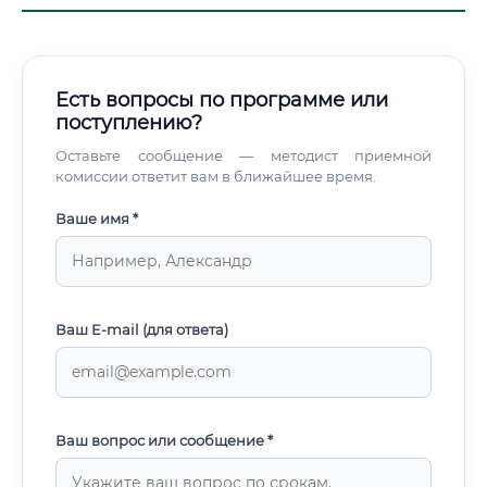
городов» и умных зданий ✅ Обязательная автоматизация
промышленных объектов ✅ Реконструкция устаревшей
инфраструктуры (сотни тысяч объектов по всей стране) ✅
Развитие возобновляемой энергетики ✅ Цифровизация
Есть вопросы по программе или
ЖКХ и инфраструктуры Не исчезнет ли профессия из-за
поступлению?
искусственного интеллекта 🤖 Это вопрос, который
сегодня задают себе многие.
Оставьте сообщение — методист приемной
комиссии ответит вам в ближайшее время.
Ваше имя *
Ваш E-mail (для ответа)
Ваш вопрос или сообщение *