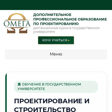
ДОПОЛНИТЕЛЬНОЕ
ПРОФЕССИОНАЛЬНОЕ ОБРАЗОВАНИЕ
ПО ПРОЕКТИРОВАНИЮ
дистанционные курсы в государственном
университете
ХОЧУ УЧИТЬСЯ
➜
Меню
💰 ПРОГРАММЫ И СТОИМОСТЬ
Стоимость по программам обучения "Проектирование"
🏛 ОБУЧЕНИЕ В ГОСУДАРСТВЕННОМ
УНИВЕРСИТЕТЕ
🌺
ПРОЕКТИРОВАНИЕ И
СТРОИТЕЛЬСТВО
Г. АНДИЖАН