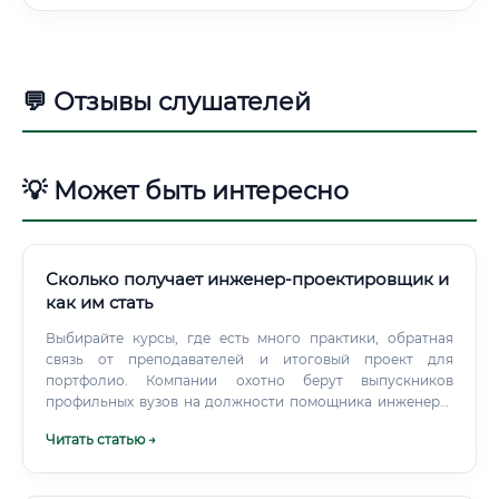
💬 Отзывы слушателей
💡 Может быть интересно
Сколько получает инженер-проектировщик и
как им стать
Выбирайте курсы, где есть много практики, обратная
связь от преподавателей и итоговый проект для
портфолио. Компании охотно берут выпускников
профильных вузов на должности помощника инженера-
проектировщика или стажера. Главное — показать
Читать статью →
хорошую теоретическую базу, огромное желание учиться
и базовые навыки работы в AutoCAD.