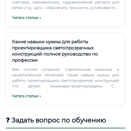
снеговых, сейсмических), гидравлические расчеты для
сетей и т.д. Цель – обеспечить прочность, устойчивость и
безопасность сооружения. Создание детализированных
Читать статью →
чертежей (рабочих чертежей), по которым строители
будут непосредственно выполнять работы на объекте.
Какие навыки нужны для работы
проектировщика светопрозрачных
конструкций: полное руководство по
профессии
Вам сложен сопромат, строительная механика и
начертательная геометрия. Какие навыки нужны для
работы проектировщика светопрозрачных конструкций
Что делает инженера-проектировщика СПК
действительно ценным кадром на рынке труда? Это
Читать статью →
комбинация из знании физики, владения
специализированным софтом и глубокого понимания
профильных систем.
❓ Задать вопрос по обучению