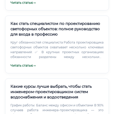
Читать статью →
Как стать специалистом по проектированию
светофорных объектов: полное руководство
для входа в профессию
Круг обязанностей специалиста Работа проектировщика
светофорных объектов охватывает несколько ключевых
направлений: ✅ В крупных проектных организациях
обязанности разделены между несколькими
специалистами. В небольших компаниях один инженер
Читать статью →
нередко выполняет весь цикл от обследования до сдачи
объекта. Какие навыки необходимы 🎯 Ниже приведён
перечень компетенций, которые работодатели указывают
в вакансиях чаще всего: Где трудоустроиться ✅ Рынок
труда для специалистов по проектированию
Какие курсы лучше выбрать, чтобы стать
светофорных объектов достаточно широк и представлен
инженером-проектировщиком систем
несколькими секторами: Государственный сектор:
водоснабжения и водоотведения
Муниципальные учреждения по организации дорожного
движения (ЦОДД — Центры организации дорожного
График работы: Баланс между офисом и объектами В 90%
движения) Комитеты и департаменты транспорта
случаев работа инженера-проектировщика — это