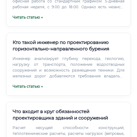
регионов ФКУ Росавтодор и его подведомственные
офисная работа со стандартным графиком: 5-дневная
организации Частный сектор: Проектные институты и
рабочая неделя, с 9:00 до 18:00. Однако есть нюансы:
организации, специализирующиеся на транспортной
Сдача проекта: В периоды сдачи проекта в экспертизу
Читать статью →
инфраструктуре Генеральные подрядчики в дорожном
или заказчику возможны переработки и работа в
строительстве Компании — производители и поставщики
выходные дни.
светофорного оборудования Интегральные компании в
сфере «умных городов» и ITS (интеллектуальных
транспортных систем) Научно-исследовательские
Кто такой инженер по проектированию
организации: НИИ транспорта Кафедры транспортного
горизонтально-направленного бурения
планирования в вузах (совмещение с практикой) Уровень
Инженер анализирует глубину перехода, геологию,
заработной платы 💰 Уровень оплаты труда варьируется в
нагрузку от транспорта, положение водоотводных
зависимости от региона, опыта и типа работодателя.
сооружений и возможность размещения техники. Для
железных дорог добавляются требования владельца
инфраструктуры, технологические ограничения и
Читать статью →
усиленный контроль производства работ.
Что входит в круг обязанностей
проектировщика зданий и сооружений
Расчет несущей способности конструкций,
теплотехнические расчеты, расчеты нагрузок (ветровых,