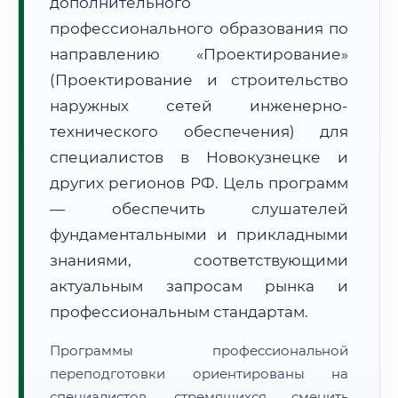
дополнительного
профессионального образования по
направлению «Проектирование»
(Проектирование и строительство
наружных сетей инженерно-
🚚
Расчет логистики оригиналов:
технического обеспечения) для
• Маршрут транзита:
~307 км
• Экспресс-доставка СДЭК / Почтой:
1–2 рабочих дня
специалистов в Новокузнецке и
других регионов РФ. Цель программ
📜 Документы и аккредитация
ФИС ФРДО
— обеспечить слушателей
фундаментальными и прикладными
знаниями, соответствующими
🔍
Нажмите на документ для увеличения и просмотра
актуальным запросам рынка и
профессиональным стандартам.
Программы профессиональной
переподготовки ориентированы на
специалистов, стремящихся сменить