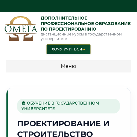
ДОПОЛНИТЕЛЬНОЕ
ПРОФЕССИОНАЛЬНОЕ ОБРАЗОВАНИЕ
ПО ПРОЕКТИРОВАНИЮ
дистанционные курсы в государственном
университете
ХОЧУ УЧИТЬСЯ
➜
Меню
💰 ПРОГРАММЫ И СТОИМОСТЬ
Стоимость по программам обучения "Проектирование"
🏛 ОБУЧЕНИЕ В ГОСУДАРСТВЕННОМ
УНИВЕРСИТЕТЕ
🔩
ПРОЕКТИРОВАНИЕ И
СТРОИТЕЛЬСТВО
Г. НОВОКУЗНЕЦК