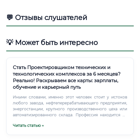
💬 Отзывы слушателей
💡 Может быть интересно
Стать Проектировщиком технических и
технологических комплексов за 6 месяцев?
Реально! Раскрываем все карты: зарплаты,
обучение и карьерный путь
Иными словами, именно этот человек стоит у истоков
любого завода, нефтеперерабатывающего предприятия,
энергостанции, крупного производственного цеха или
автоматизированного склада. Профессия находится на
стыке инженерии, математики, физики, информационных
Читать статью →
технологий и управления проектами.