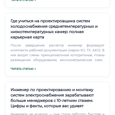
Где учиться на проектировщика систем
холодоснабжения среднетемпературных и
низкотемпературных камер: полная
карьерная карта
После завершения расчетов инженер формирует
комплекты рабочей документации (марки ХО, TX, АХО). В
них входят схемы принципиальные холодильные, планы
размещения оборудования, аксонометрические схемы
трубопроводов и спецификации. Какие есть
Читать статью →
специализации проектировщика систем
холодоснабжения среднетемпературных и
низкотемпературных камер Кажется, что холод везде
одинаковый?
Инженер по проектированию и монтажу
систем электроснабжения зарабатывают
больше менеджеров с 10-летним стажем.
Цифры и факты, которые вас удивят
Инженеры не исчезли — они стали работать быстрее и