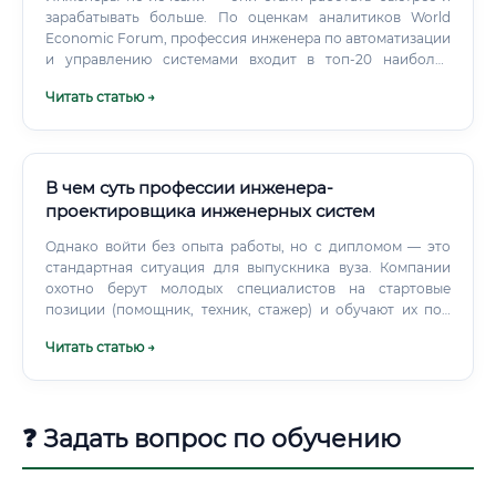
зарабатывать больше. По оценкам аналитиков World
Economic Forum, профессия инженера по автоматизации
и управлению системами входит в топ-20 наиболее
устойчивых к автоматизации специальностей, поскольку
Читать статью →
требует физического присутствия, технической
экспертизы и принятия ответственных решений.
В чем суть профессии инженера-
проектировщика инженерных систем
Однако войти без опыта работы, но с дипломом — это
стандартная ситуация для выпускника вуза. Компании
охотно берут молодых специалистов на стартовые
позиции (помощник, техник, стажер) и обучают их под
свои стандарты. Главное для кандидата без опыта —
Читать статью →
продемонстрировать отличную теоретическую
подготовку, желание учиться и базовые навыки работы в
AutoCAD.
❓ Задать вопрос по обучению