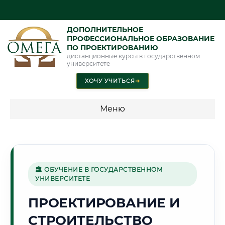
ДОПОЛНИТЕЛЬНОЕ
ПРОФЕССИОНАЛЬНОЕ ОБРАЗОВАНИЕ
ПО ПРОЕКТИРОВАНИЮ
дистанционные курсы в государственном
университете
ХОЧУ УЧИТЬСЯ
➜
Меню
💰 ПРОГРАММЫ И СТОИМОСТЬ
Стоимость по программам обучения "Проектирование"
🏛 ОБУЧЕНИЕ В ГОСУДАРСТВЕННОМ
УНИВЕРСИТЕТЕ
🌿
ПРОЕКТИРОВАНИЕ И
СТРОИТЕЛЬСТВО
Г. УФА