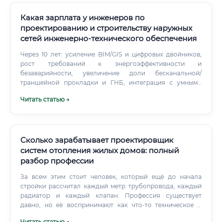
Какая зарплата у инженеров по
проектированию и строительству наружных
сетей инженерно‑технического обеспечения
Через 10 лет: усиление BIM/GIS и цифровых двойников,
рост требований к энергоэффективности и
безаварийности, увеличение доли бесканальной/
траншейной прокладки и ГНБ, интеграция с умными
сетями и датчиками (SCADA/IoT). Премия за системность
Читать статью →
и мультидисциплинарность вырастет. Как начать карьеру:
без опыта, со средним/высшим образованием, сроки
входа Быстрый вход занимает 6–12 месяцев: базовые
курсы CAD/BIM, основы гидравлики/теплотехники,
стажировка.
Сколько зарабатывает проектировщик
систем отопления жилых домов: полный
разбор профессии
За всем этим стоит человек, который ещё до начала
стройки рассчитал каждый метр трубопровода, каждый
радиатор и каждый клапан. Профессия существует
давно, но её воспринимают как что-то техническое и
скучное.
Читать статью →