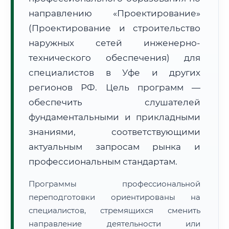
направлению «Проектирование»
(Проектирование и строительство
наружных сетей инженерно-
технического обеспечения) для
специалистов в Уфе и других
🚚
Расчет логистики оригиналов:
• Маршрут транзита:
~1 714 км
регионов РФ. Цель программ —
• Экспресс-доставка СДЭК / Почтой:
2–3 рабочих дня
обеспечить слушателей
📜 Документы и аккредитация
ФИС ФРДО
фундаментальными и прикладными
знаниями, соответствующими
актуальным запросам рынка и
🔍
Нажмите на документ для увеличения и просмотра
профессиональным стандартам.
Программы профессиональной
переподготовки ориентированы на
специалистов, стремящихся сменить
направление деятельности или