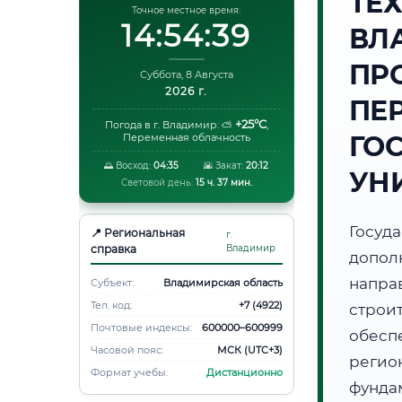
ТЕ
Точное местное время:
14:54:40
ВЛ
ПР
Суббота, 8 Августа
2026 г.
ПЕ
+25°C
Погода в г. Владимир:
⛅
,
ГО
Переменная облачность
🌅 Восход:
04:35
🌇 Закат:
20:12
УН
Световой день:
15 ч. 37 мин.
Госуд
📍 Региональная
г.
справка
Владимир
допол
напр
Субъект:
Владимирская область
Тел. код:
+7 (4922)
строи
Почтовые индексы:
600000–600999
обесп
Часовой пояс:
МСК (UTC+3)
регио
Формат учебы:
Дистанционно
фунд