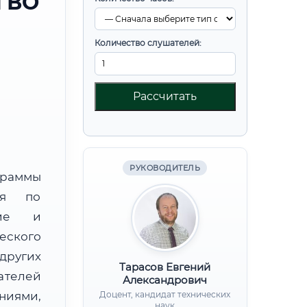
 ВО
Количество слушателей:
Рассчитать
РУКОВОДИТЕЛЬ
граммы
ния по
ние и
еского
других
Тарасов Евгений
ателей
Александрович
иями,
Доцент, кандидат технических
наук