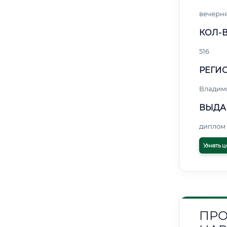
вечерн
КОЛ-В
516
РЕГИО
Владим
ВЫДА
диплом 
Узнать ц
ПРО