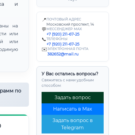
нка и
📍
ПОЧТОВЫЙ АДРЕС
Московский проспект, 14
ваны на
💬
МЕССЕНДЖЕР MAX
сти или
+7 (920) 211-67-25
📞
ТЕЛЕФОНЫ
ой или
+7 (920) 211-67-25
одимую
✉️
ЭЛЕКТРОННАЯ ПОЧТА
382652@mail.ru
У Вас остались вопросы?
Свяжитесь с нами удобным
способом:
грамм по
Задать вопрос
Написать в Max
Задать вопрос в
О
Telegram