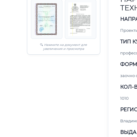
ТЕХ
НАПР
Проект
ТИП К
🔍
Нажмите на документ для
увеличения и просмотра
профес
ФОРМ
заочно 
КОЛ-В
1010
РЕГИО
Владим
ВЫДА