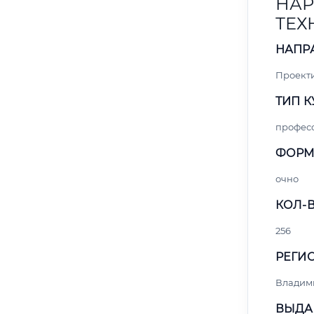
НАР
ТЕХ
НАПР
Проект
ТИП К
профес
ФОРМ
очно
КОЛ-В
256
РЕГИО
Владим
ВЫДА