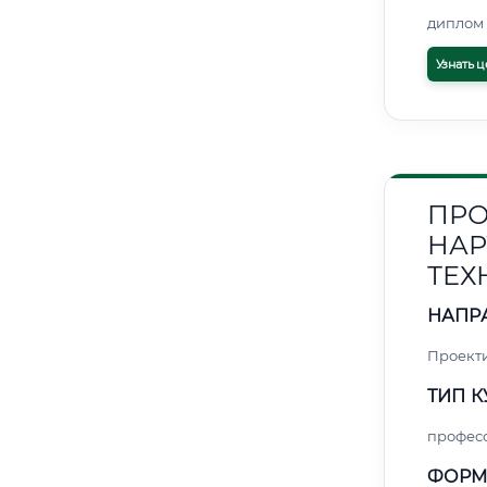
диплом 
Узнать ц
ПРО
НАР
ТЕХ
НАПР
Проект
ТИП К
профес
ФОРМ