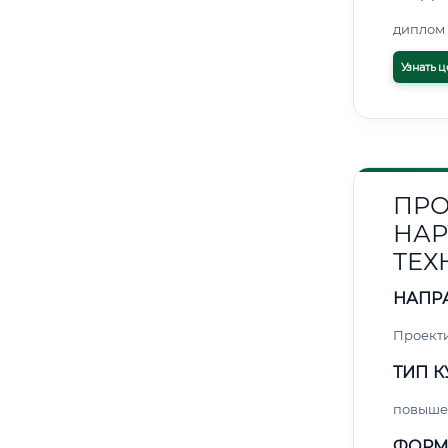
диплом 
Узнать ц
ПРО
НАР
ТЕХ
НАПР
Проект
ТИП К
повыше
ФОРМ