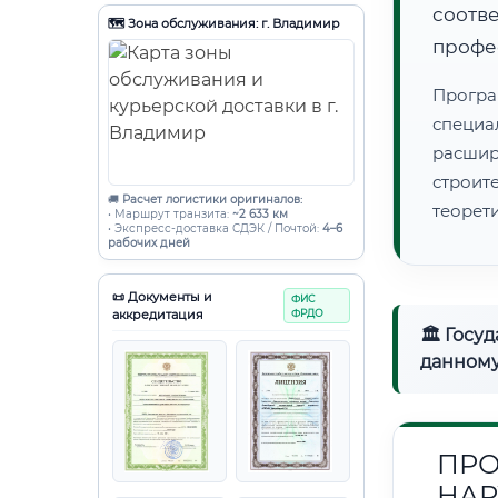
соот
🗺️ Зона обслуживания: г. Владимир
профе
Програ
специа
расши
строи
🚚
Расчет логистики оригиналов:
теорет
• Маршрут транзита:
~2 633 км
• Экспресс-доставка СДЭК / Почтой:
4–6
рабочих дней
📜 Документы и
ФИС
аккредитация
ФРДО
🏛 Госу
данному
ПРО
НАР