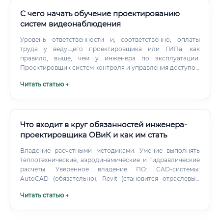
сантехниками) для увязки всех частей проекта.
С чего начать обучение проектированию
систем видеонаблюдения
Уровень ответственности и, соответственно, оплаты
труда у ведущего проектировщика или ГИПа, как
правило, выше, чем у инженера по эксплуатации.
Проектировщик систем контроля и управления доступом
(СКУД) или охранно-пожарной сигнализации (ОПС): Это
Читать статью →
очень близкие специальности, часто эти функции даже
совмещает один человек. Чем лучше проектирование
ИМЕННО видеонаблюдения: Видеонаблюдение сегодня
— самая быстроразвивающаяся и технологически
сложная область среди всех "слаботочных" систем
Что входит в круг обязанностей инженера-
безопасности.
проектировщика ОВиК и как им стать
Владение расчетными методиками: Умение выполнять
теплотехнические, аэродинамические и гидравлические
расчеты. Уверенное владение ПО: CAD-системы:
AutoCAD (обязательно), Revit (становится отраслевым
стандартом для BIM-моделирования).
Читать статью →