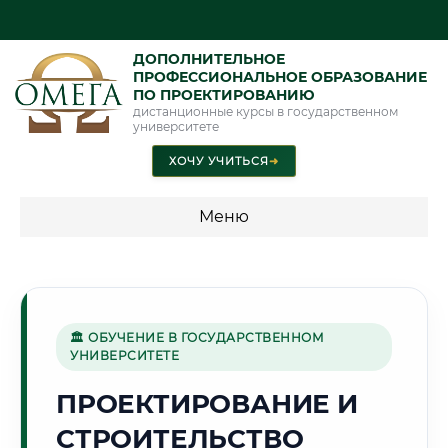
ДОПОЛНИТЕЛЬНОЕ
ПРОФЕССИОНАЛЬНОЕ ОБРАЗОВАНИЕ
ПО ПРОЕКТИРОВАНИЮ
дистанционные курсы в государственном
университете
ХОЧУ УЧИТЬСЯ
➜
Меню
💰 ПРОГРАММЫ И СТОИМОСТЬ
Стоимость по программам обучения "Проектирование"
🏛 ОБУЧЕНИЕ В ГОСУДАРСТВЕННОМ
УНИВЕРСИТЕТЕ
🐟
ПРОЕКТИРОВАНИЕ И
СТРОИТЕЛЬСТВО
Г. АСТРАХАНЬ