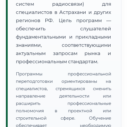
систем радиосвязи) для
специалистов в Астрахани и других
регионов РФ. Цель программ —
обеспечить слушателей
фундаментальными и прикладными
🚚
Расчет логистики оригиналов:
• Маршрут транзита:
знаниями, соответствующими
~2 607 км
• Экспресс-доставка СДЭК / Почтой:
4–6 рабочих дней
актуальным запросам рынка и
профессиональным стандартам.
📜 Документы и аккредитация
ФИС ФРДО
Программы профессиональной
переподготовки ориентированы на
специалистов, стремящихся сменить
🔍
Нажмите на документ для увеличения и просмотра
направление деятельности или
расширить профессиональные
полномочия в проектной или
строительной сфере. Обучение
обеспечивает необходимую