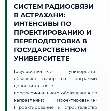
Точное местное время:
СИСТЕМ РАДИОСВЯЗИ
13:22:12
В АСТРАХАНИ:
Суббота, 8 Августа
ИНТЕНСИВЫ ПО
2026 г.
ПРОЕКТИРОВАНИЮ И
+34°C
Погода в г. Астрахань:
☀️
,
Ясно
ПЕРЕПОДГОТОВКА В
🌅 Восход:
05:37
🌇 Закат:
20:09
Световой день:
14 ч. 32 мин.
ГОСУДАРСТВЕННОМ
УНИВЕРСИТЕТЕ
📍 Региональная справка
г. Астрахань
Субъект:
Астраханская область
Государственный университет
Тел. код:
+7 (8512)
объявляет набор на программы
Почтовые индексы:
414000–414999
дополнительного
Часовой пояс:
МСК+1 (UTC+4)
профессионального образования по
Формат учебы:
Дистанционно
направлению «Проектирование»
(Проектирование и строительство
🗺️ Зона обслуживания: г. Астрахань