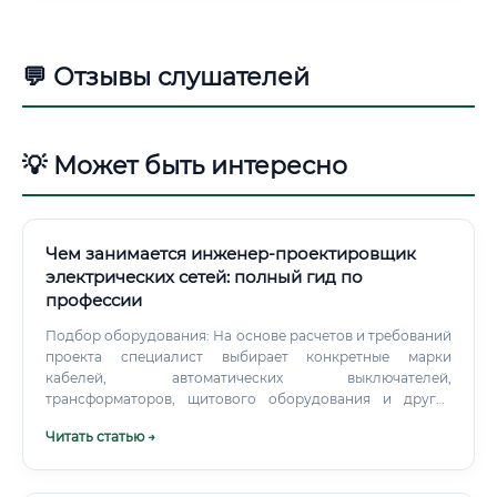
💬 Отзывы слушателей
💡 Может быть интересно
Чем занимается инженер-проектировщик
электрических сетей: полный гид по
профессии
Подбор оборудования: На основе расчетов и требований
проекта специалист выбирает конкретные марки
кабелей, автоматических выключателей,
трансформаторов, щитового оборудования и других
компонентов системы. Согласование документации:
Читать статью →
Взаимодействие с заказчиком, государственными
надзорными органами (Ростехнадзор, экспертиза) и
смежными отделами (архитекторами, конструкторами,