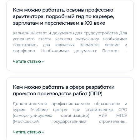
Кем можно работать, освоив профессию
архитектора: подробный гид по карьере,
зарплатам и перспективам в XXI веке
Карьерный старт и документы для трудоустройства Для
успешного старта карьеры выпускнику необходимо
подготовить два ключевых элемента: резюме и
портфолио. Необходимые документы: Паспорт и
стандартный пакет документов (СНИЛС, ИНН, трудовая
Читать статью →
книжка при наличии).
Кем можно работать в сфере разработки
проектов производства работ (ППР)
Дополнительное профессиональное образование и
курсы: Учебные центры при строительных СРО
(саморегулируемых организациях) НИУ МГСУ
(Московский государственный строительный
университет) — дополнительные программы Платформы
Читать статью →
онлайн-обучения: Skillbox, Нетология (курсы по BIM и
управлению строительством), Coursera