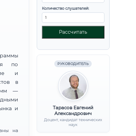
Количество слушателей:
Рассчитать
граммы
ния по
РУКОВОДИТЕЛЬ
ние и
стов в
амм —
адными
Тарасов Евгений
ынка и
Александрович
Доцент, кандидат технических
наук
ваны на