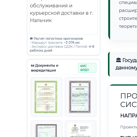
специа
расши
строи
теорет
🚚
Расчет логистики оригиналов:
• Маршрут транзита:
~3 076 км
• Экспресс-доставка СДЭК / Почтой:
4–6
рабочих дней
🏛 Госу
📜 Документы и
ФИС
данному
аккредитация
ФРДО
ПРО
СИС
НАПР
Проект