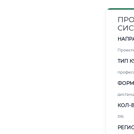
ПРО
СИС
НАПР
Проект
ТИП К
профес
ФОРМ
дистан
КОЛ-В
516
РЕГИО