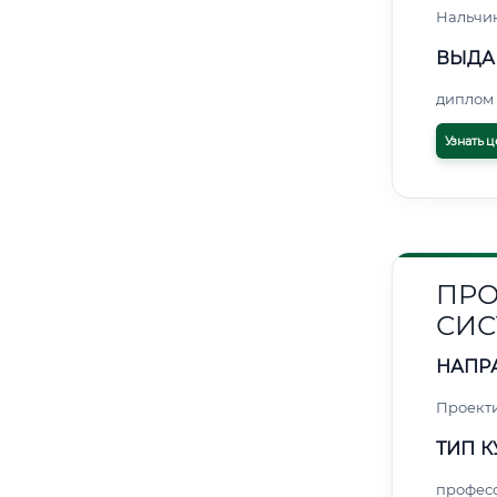
Нальчи
ВЫДА
диплом 
Узнать ц
ПРО
СИС
НАПР
Проект
ТИП К
профес