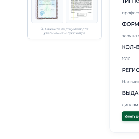
ТИП К
профес
ФОРМ
🔍
Нажмите на документ для
увеличения и просмотра
заочно 
КОЛ-В
1010
РЕГИО
Нальчи
ВЫДА
диплом 
Узнать ц