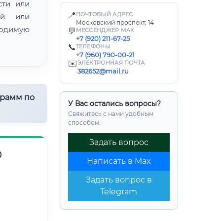
сти или
📍
ПОЧТОВЫЙ АДРЕС
ой или
Московский проспект, 14
одимую
💬
МЕССЕНДЖЕР MAX
+7 (920) 211-67-25
📞
ТЕЛЕФОНЫ
+7 (960) 790-00-21
✉️
ЭЛЕКТРОННАЯ ПОЧТА
382652@mail.ru
грамм по
У Вас остались вопросы?
Свяжитесь с нами удобным
способом:
Задать вопрос
О
Написать в Max
Задать вопрос в
Telegram