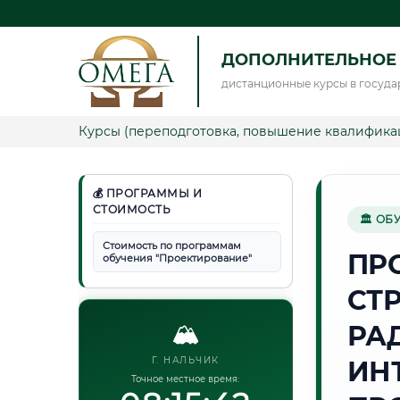
ДОПОЛНИТЕЛЬНОЕ
дистанционные курсы в госуда
Курсы (переподготовка, повышение квалифика
💰 ПРОГРАММЫ И
СТОИМОСТЬ
🏛 ОБ
Стоимость по программам
ПР
обучения "Проектирование"
СТ
🏔️
РА
Г. НАЛЬЧИК
ИН
Точное местное время: