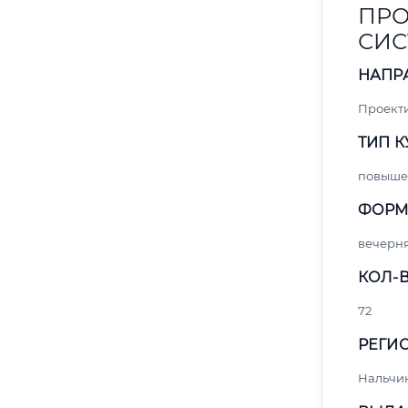
ПРО
СИС
НАПР
Проект
ТИП К
повыше
ФОРМ
вечерн
КОЛ-В
72
РЕГИО
Нальчи