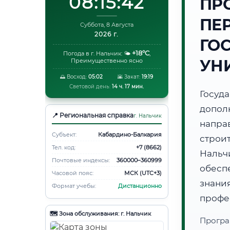
08:15:43
ПР
ПЕ
Суббота, 8 Августа
2026 г.
ГО
+18°C
Погода в г. Нальчик:
🌤️
,
УН
Преимущественно ясно
🌅 Восход:
05:02
🌇 Закат:
19:19
Световой день:
14 ч. 17 мин.
Госуд
допол
📍 Региональная справка
г. Нальчик
напр
Субъект:
Кабардино-Балкария
строи
Тел. код:
+7 (8662)
Наль
Почтовые индексы:
360000–360999
обесп
Часовой пояс:
МСК (UTC+3)
знани
Формат учебы:
Дистанционно
профе
🗺️ Зона обслуживания: г. Нальчик
Програ