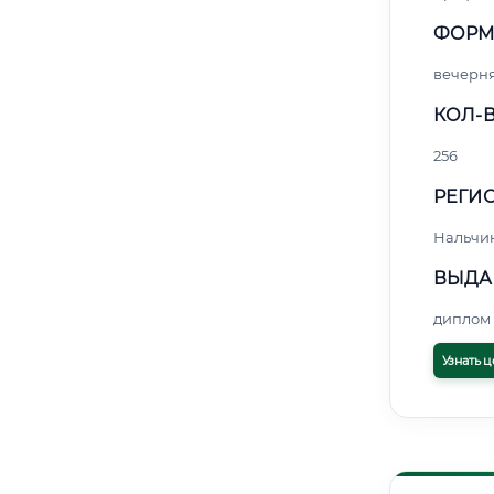
ФОРМ
вечерн
КОЛ-В
256
РЕГИО
Нальчи
ВЫДА
диплом 
Узнать ц