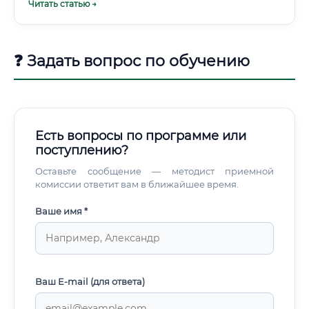
Читать статью →
личностных качеств (Soft Skills). Необходимые навыки
градостроителя Образовательный трек: от университета
до онлайн-курсов Стать градостроителем можно
несколькими путями, каждый из которых имеет свои
❓ Задать вопрос по обучению
преимущества и недостатки.
Есть вопросы по программе или
поступлению?
Оставьте сообщение — методист приемной
комиссии ответит вам в ближайшее время.
Ваше имя *
Ваш E-mail (для ответа)