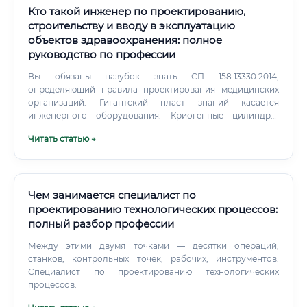
Кто такой инженер по проектированию,
строительству и вводу в эксплуатацию
объектов здравоохранения: полное
руководство по профессии
Вы обязаны назубок знать СП 158.13330.2014,
определяющий правила проектирования медицинских
организаций. Гигантский пласт знаний касается
инженерного оборудования. Криогенные цилиндры,
ламинарные потолки, двери с герметичным притвором,
Читать статью →
дизель-роторные ИБП — вы должны понимать принципы
их работы лучше, чем продавцы этого оборудования.
Чем занимается специалист по
проектированию технологических процессов:
полный разбор профессии
Между этими двумя точками — десятки операций,
станков, контрольных точек, рабочих, инструментов.
Специалист по проектированию технологических
процессов.