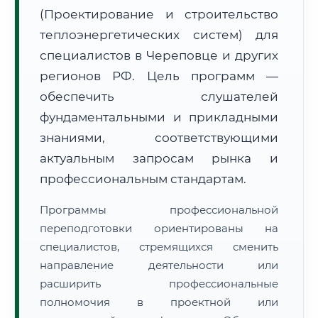
(Проектирование и строительство
теплоэнергетических систем) для
специалистов в Череповце и других
регионов РФ. Цель программ —
🚚
Расчет логистики оригиналов:
• Маршрут транзита:
~2 705 км
обеспечить слушателей
• Экспресс-доставка СДЭК / Почтой:
4–6 рабочих дней
фундаментальными и прикладными
📜 Документы и аккредитация
ФИС ФРДО
знаниями, соответствующими
актуальным запросам рынка и
профессиональным стандартам.
🔍
Нажмите на документ для увеличения и просмотра
Программы профессиональной
переподготовки ориентированы на
специалистов, стремящихся сменить
направление деятельности или
расширить профессиональные
полномочия в проектной или