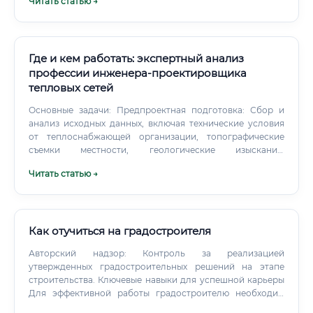
Читать статью →
Где и кем работать: экспертный анализ
профессии инженера-проектировщика
тепловых сетей
Основные задачи: Предпроектная подготовка: Сбор и
анализ исходных данных, включая технические условия
от теплоснабжающей организации, топографические
съемки местности, геологические изыскания.
Гидравлические и тепловые расчеты: Определение
Читать статью →
расчетных расходов теплоносителя, расчет
гидравлических потерь в трубопроводах, подбор
диаметров, расчет на прочность и устойчивость
конструкций. Трассировка сетей: Выбор оптимального
маршрута прокладки трубопроводов с учетом
Как отучиться на градостроителя
существующей застройки, подземных коммуникаций и
Авторский надзор: Контроль за реализацией
рельефа местности.
утвержденных градостроительных решений на этапе
строительства. Ключевые навыки для успешной карьеры
Для эффективной работы градостроителю необходим
синтез технических знаний (Hard Skills) и развитых