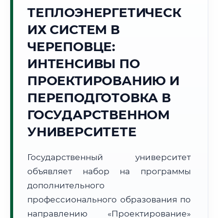
Точное местное время:
ТЕПЛОЭНЕРГЕТИЧЕСК
01:32:14
ИХ СИСТЕМ В
Пятница, 7 Августа
ЧЕРЕПОВЦЕ:
2026 г.
ИНТЕНСИВЫ ПО
🌅 Восход:
--:--
🌇 Закат:
--:--
Световой день:
--
ПРОЕКТИРОВАНИЮ И
ПЕРЕПОДГОТОВКА В
📍 Региональная справка
г. Череповец
ГОСУДАРСТВЕННОМ
Субъект:
Вологодская область
УНИВЕРСИТЕТЕ
Тел. код:
+7 (8202)
Почтовые индексы:
162600–162699
Часовой пояс:
МСК (UTC+3)
Государственный университет
Формат учебы:
Дистанционно
объявляет набор на программы
дополнительного
🗺️ Зона обслуживания: г. Череповец
профессионального образования по
направлению «Проектирование»