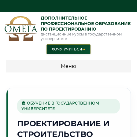
ДОПОЛНИТЕЛЬНОЕ
ПРОФЕССИОНАЛЬНОЕ ОБРАЗОВАНИЕ
ПО ПРОЕКТИРОВАНИЮ
дистанционные курсы в государственном
университете
ХОЧУ УЧИТЬСЯ
➜
Меню
💰 ПРОГРАММЫ И СТОИМОСТЬ
Стоимость по программам обучения "Проектирование"
🏛 ОБУЧЕНИЕ В ГОСУДАРСТВЕННОМ
УНИВЕРСИТЕТЕ
🏭
ПРОЕКТИРОВАНИЕ И
СТРОИТЕЛЬСТВО
Г. ЧЕРЕПОВЕЦ