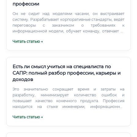
профессии
Он не сидит над моделями часами, он выстраивает
систему. Разрабатывает корпоративные стандарты, ведёт
переговоры с заказчиком о требованиях к
информационной модели, обучает команду, отвечает за
качество данных на выходе.
Читать статью →
Есть ли смысл учиться на специалиста по
САПР: полный разбор профессии, карьеры и
доходов
Это значительно сокращает время и затраты на
разработку, минимизирует количество ошибок и
повышает качество конечного продукта. Профессия
находится на стыке инженерии, информационных
технологий и дизайна. Специалист должен обладать не
Читать статью →
только техническими знаниями в своей отрасли
(машиностроение, строительство, электроника), но и
виртуозно владеть программными инструментами, а
также иметь развитое пространственное мышление.