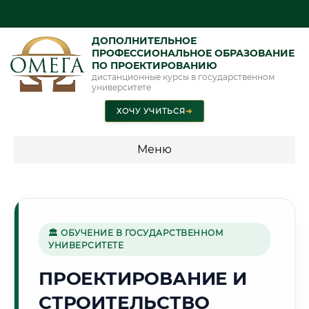
ДОПОЛНИТЕЛЬНОЕ
ПРОФЕССИОНАЛЬНОЕ ОБРАЗОВАНИЕ
ПО ПРОЕКТИРОВАНИЮ
дистанционные курсы в государственном
университете
ХОЧУ УЧИТЬСЯ
➜
Меню
💰 ПРОГРАММЫ И СТОИМОСТЬ
Стоимость по программам обучения "Проектирование"
🏛 ОБУЧЕНИЕ В ГОСУДАРСТВЕННОМ
УНИВЕРСИТЕТЕ
🌲
ПРОЕКТИРОВАНИЕ И
СТРОИТЕЛЬСТВО
Г. КИРОВ