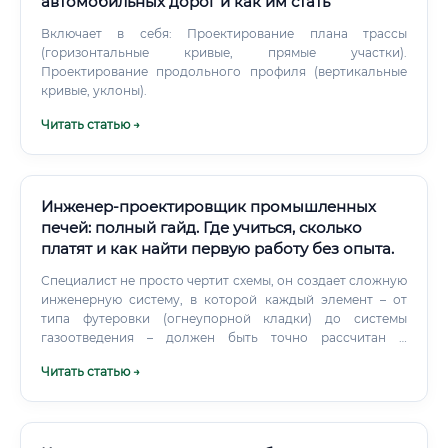
автомобильных дорог и как им стать
Включает в себя: Проектирование плана трассы
(горизонтальные кривые, прямые участки).
Проектирование продольного профиля (вертикальные
кривые, уклоны).
Читать статью →
Инженер-проектировщик промышленных
печей: полный гайд. Где учиться, сколько
платят и как найти первую работу без опыта.
Специалист не просто чертит схемы, он создает сложную
инженерную систему, в которой каждый элемент – от
типа футеровки (огнеупорной кладки) до системы
газоотведения – должен быть точно рассчитан и
обоснован. Проектирование начинается с получения
Читать статью →
технического задания от заказчика, в котором указаны
требования к производительности печи, типу
нагреваемого материала, температурному режиму и
другим параметрам. На основе этих данных инженер