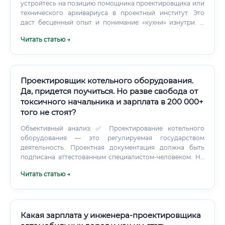
устройтесь на позицию помощника проектировщика или
технического архивариуса в проектный институт. Это
даст бесценный опыт и понимание «кухни» изнутри. С
чего начать обучение и какие курсы выбрать Таблица 3.
Читать статью →
Проектировщик котельного оборудования.
Да, придется поучиться. Но разве свобода от
токсичного начальника и зарплата в 200 000+
того не стоят?
Объективный анализ: ✅ Проектирование котельного
оборудования — это регулируемая государством
деятельность. Проектная документация должна быть
подписана аттестованным специалистом-человеком. Ни
одна нейросеть не получит допуск СРО и не пройдёт
Читать статью →
аттестацию в Ростехнадзоре.
Какая зарплата у инженера-проектировщика