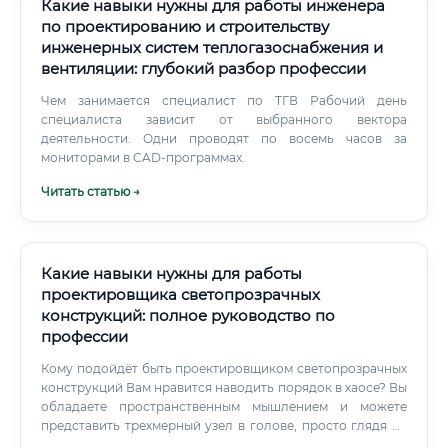
проводит теплотехнические и аэродинамические
Какие навыки нужны для работы инженера
расчеты, подбирает оптимальные материалы и
по проектированию и строительству
оборудование, разрабатывает 3D-модели и выпускает
инженерных систем теплогазоснабжения и
полный комплект рабочих чертежей для производства и
вентиляции: глубокий разбор профессии
монтажа.
Чем занимается специалист по ТГВ Рабочий день
специалиста зависит от выбранного вектора
деятельности. Одни проводят по восемь часов за
мониторами в CAD-программах.
Читать статью →
Какие навыки нужны для работы
проектировщика светопрозрачных
конструкций: полное руководство по
профессии
Кому подойдёт быть проектировщиком светопрозрачных
конструкций Вам нравится наводить порядок в хаосе? Вы
обладаете пространственным мышлением и можете
представить трехмерный узел в голове, просто глядя на
плоский чертеж? Здесь нет места творческой