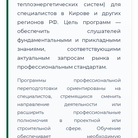
теплоэнергетических систем) для
специалистов в Кирове и других
регионов РФ. Цель программ —
обеспечить слушателей
фундаментальными и прикладными
🚚
Расчет логистики оригиналов:
• Маршрут транзита:
знаниями, соответствующими
~2 041 км
• Экспресс-доставка СДЭК / Почтой:
3–5 рабочих дней
актуальным запросам рынка и
профессиональным стандартам.
📜 Документы и аккредитация
ФИС ФРДО
Программы профессиональной
переподготовки ориентированы на
специалистов, стремящихся сменить
🔍
Нажмите на документ для увеличения и просмотра
направление деятельности или
расширить профессиональные
полномочия в проектной или
строительной сфере. Обучение
обеспечивает необходимую