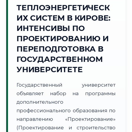
Точное местное время:
ТЕПЛОЭНЕРГЕТИЧЕСК
00:56:59
ИХ СИСТЕМ В КИРОВЕ:
Четверг, 6 Августа
ИНТЕНСИВЫ ПО
2026 г.
ПРОЕКТИРОВАНИЮ И
+12°C
Погода в г. Киров:
☁️
,
Пасмурно
ПЕРЕПОДГОТОВКА В
🌅 Восход:
03:42
🌇 Закат:
19:52
Световой день:
16 ч. 10 мин.
ГОСУДАРСТВЕННОМ
УНИВЕРСИТЕТЕ
📍 Региональная справка
г. Киров
Субъект:
Кировская область
Государственный университет
Тел. код:
+7 (8332)
объявляет набор на программы
Почтовые индексы:
610000–610999
дополнительного
Часовой пояс:
МСК (UTC+3)
профессионального образования по
Формат учебы:
Дистанционно
направлению «Проектирование»
(Проектирование и строительство
🗺️ Зона обслуживания: г. Киров