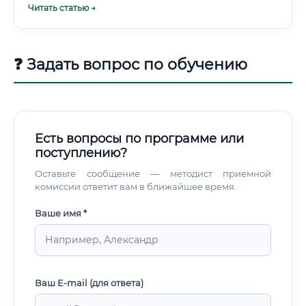
Читать статью →
неопределенности в духе «я так вижу».
❓ Задать вопрос по обучению
Есть вопросы по программе или
поступлению?
Оставьте сообщение — методист приемной
комиссии ответит вам в ближайшее время.
Ваше имя *
Ваш E-mail (для ответа)